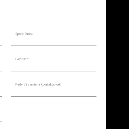
SKLADE
AKCIE
SERVIS
KONTAKT
Spoločnosť:
E-mail: *
Kedy Vás máme kontaktovať: