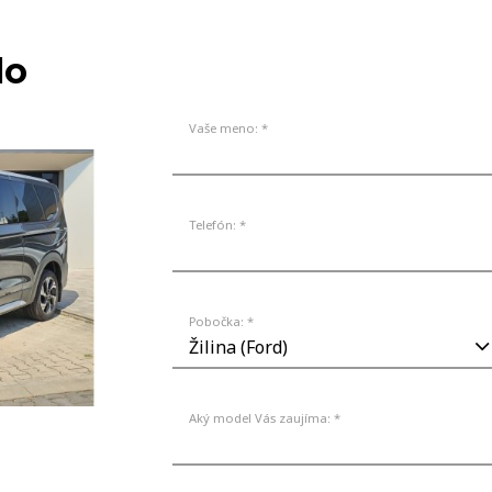
MODELY
NA 
lo
Vaše meno: *
Telefón: *
Pobočka: *
Aký model Vás zaujíma: *