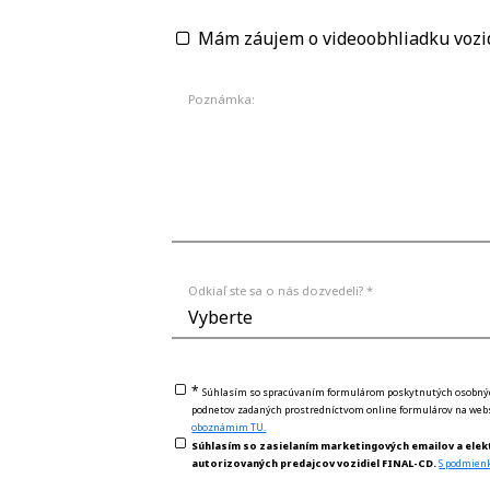
Mám záujem o videoobhliadku vozi
Poznámka:
Odkiaľ ste sa o nás dozvedeli? *
*
Súhlasím so spracúvaním formulárom poskytnutých osobných 
podnetov zadaných prostredníctvom online formulárov na webs
oboznámim TU.
Súhlasím so zasielaním marketingových emailov a elek
autorizovaných predajcov vozidiel FINAL-CD.
S podmien