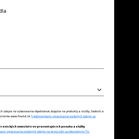
dla
údajov na vybavovania objednávok, dopytov na produkty a služby, žiadostí a
tránke www.finalcd.sk.
S podmienkami spracúvania osobných údajov sa
tronických newslettrov prezentujúcich ponuku a služby
kami spracúvania osobných údajov na tento účel sa oboznámim TU.