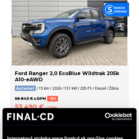
Ford Ranger 2,0 EcoBlue Wildtrak 205k
A10-eAWD
Automat
/ 15 km / 2026 / 151 kW / 205 PS / Diesel / Žilina
58 843 € s DPH
-9%
53 490 €
s DPH
43 488 € bez DPH
DETAIL
Možný odpočet DPH
Internetová stránka www.finalcd.sk používa cookies