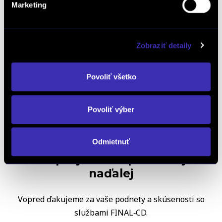
Marketing
Kalkulácia financovania
Zobraziť detaily
Výkup vozidiel
Povoliť všetko
Povoliť výber
Odmietnuť
Zlepšujeme sa pre vás aj
naďalej
Vopred ďakujeme za vaše podnety a skúsenosti so
službami FINAL‑CD.