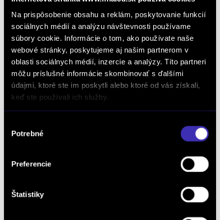
Na prispôsobenie obsahu a reklám, poskytovanie funkcií
sociálnych médií a analýzu návštevnosti používame
súbory cookie. Informácie o tom, ako používate naše
webové stránky, poskytujeme aj našim partnerom v
oblasti sociálnych médií, inzercie a analýzy. Títo partneri
Dopyt na vozidlo
môžu príslušné informácie skombinovať s ďalšími
údajmi, ktoré ste im poskytli alebo ktoré od vás získali,
keď ste používali ich služby.
Objednať servis
Výber
Potrebné
súhlasu
Objednať testovaciu jazdu
Preferencie
Štatistiky
Objednať náhradný diel
a príslušenstvo