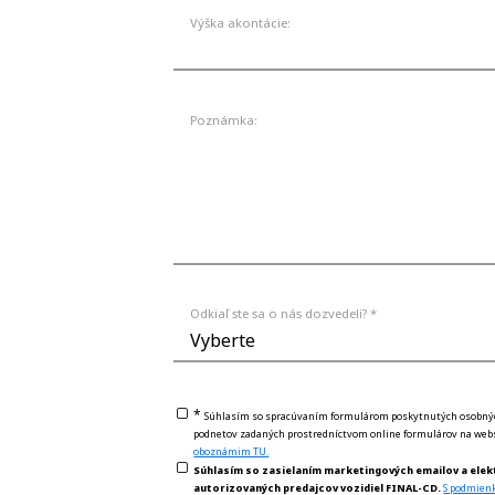
Výška akontácie:
Poznámka:
Odkiaľ ste sa o nás dozvedeli? *
*
Súhlasím so spracúvaním formulárom poskytnutých osobných 
podnetov zadaných prostredníctvom online formulárov na webs
oboznámim TU.
Súhlasím so zasielaním marketingových emailov a elek
autorizovaných predajcov vozidiel FINAL-CD.
S podmien