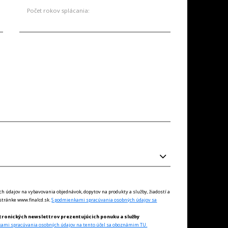
Počet rokov splácania:
údajov na vybavovania objednávok, dopytov na produkty a služby, žiadostí a
tránke www.finalcd.sk.
S podmienkami spracúvania osobných údajov sa
tronických newslettrov prezentujúcich ponuku a služby
kami spracúvania osobných údajov na tento účel sa oboznámim TU.