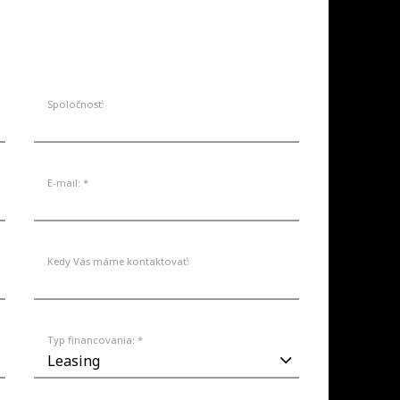
SKLADE
AKCIE
SERVIS
KONTAKT
Spoločnosť:
E-mail: *
Kedy Vás máme kontaktovať:
Typ financovania: *