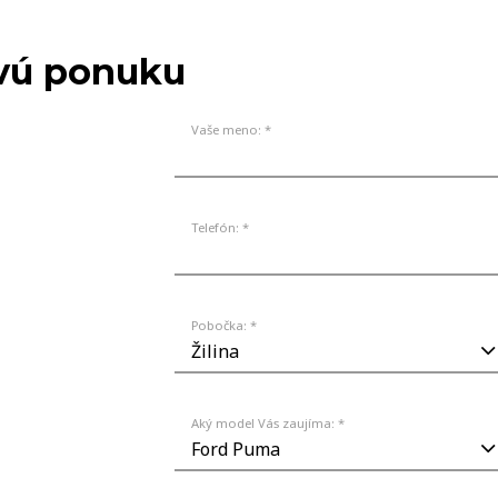
MODELY
NA 
ovú ponuku
Vaše meno: *
Telefón: *
Pobočka: *
Aký model Vás zaujíma: *