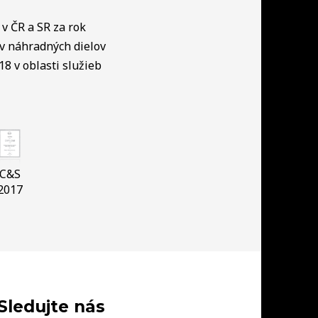
v ČR a SR za rok
ov náhradných dielov
18 v oblasti služieb
C&S
2017
Sledujte nás