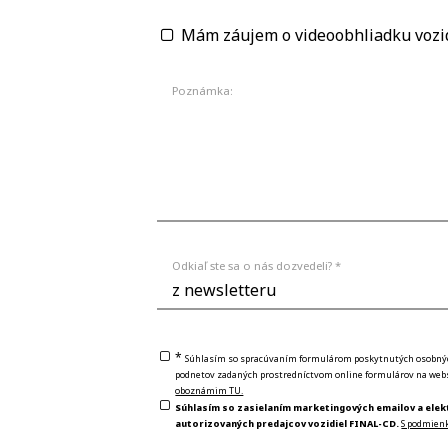
Mám záujem o videoobhliadku vozi
Poznámka:
Odkiaľ ste sa o nás dozvedeli? *
*
Súhlasím so spracúvaním formulárom poskytnutých osobných 
podnetov zadaných prostredníctvom online formulárov na webs
oboznámim TU.
Súhlasím so zasielaním marketingových emailov a elek
autorizovaných predajcov vozidiel FINAL-CD.
S podmien