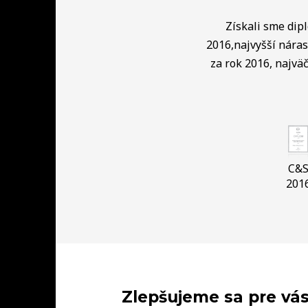
Získali sme dip
2016,najvyšší náras
za rok 2016, najväč
C&
201
Zlepšujeme sa pre vás