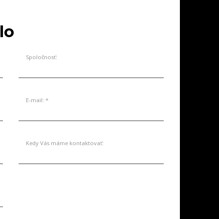
SKLADE
AKCIE
SERVIS
KONTAKT
lo
Spoločnosť:
E-mail: *
Kedy Vás máme kontaktovať: