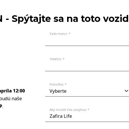
MODELY
NA 
 Spýtajte sa na toto vozid
Vaše meno: *
Telefón: *
Pobočka: *
apríla 12:00
 budú naše
P
.
Aký model Vás zaujíma: *