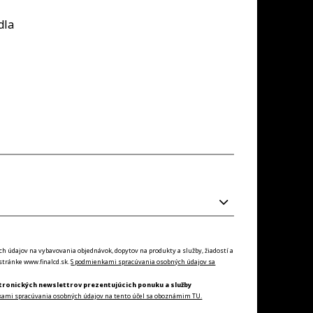
dla
údajov na vybavovania objednávok, dopytov na produkty a služby, žiadostí a
tránke www.finalcd.sk.
S podmienkami spracúvania osobných údajov sa
tronických newslettrov prezentujúcich ponuku a služby
kami spracúvania osobných údajov na tento účel sa oboznámim TU.