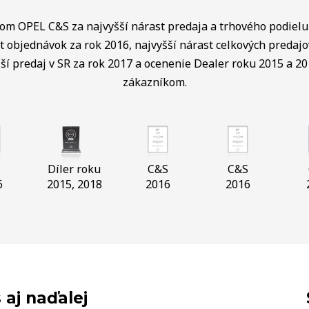
lom OPEL C&S za najvyšší nárast predaja a trhového podielu 
t objednávok za rok 2016, najvyšší nárast celkových predaj
ší predaj v SR za rok 2017 a ocenenie Dealer roku 2015 a 20
zákazníkom.
S
Díler roku
C&S
C&S
6
2015, 2018
2016
2016
 aj naďalej