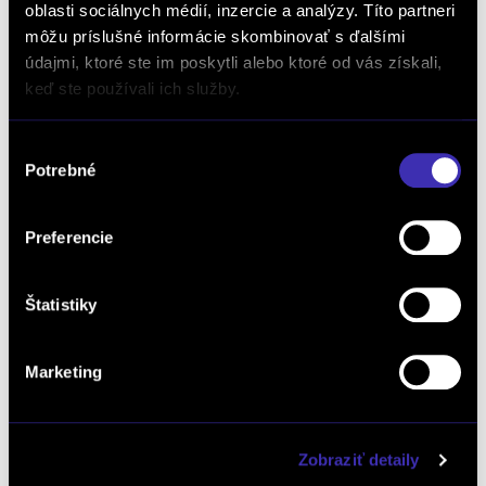
oblasti sociálnych médií, inzercie a analýzy. Títo partneri
môžu príslušné informácie skombinovať s ďalšími
údajmi, ktoré ste im poskytli alebo ktoré od vás získali,
keď ste používali ich služby.
Pobočka: *
Výber
Potrebné
súhlasu
Kedy Vás máme kontaktovať:
Preferencie
Aký model Vás zaujíma: *
Štatistiky
Marketing
Mám záujem o videoobhliadku vozidla
Poznámka:
Zobraziť detaily