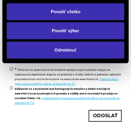
Povoliť všetko
Povoliť výber
Odkiaľ ste sa o nás dozvedeli? *
Odmietnuť
*
Súhlasím so spracúvaním formulárom poskytnutých osobných údajov na
vybavovania objednávok, dopytov na produkty a služby, žiadostí a podnetov zadaných
prostredníctvom online formulárov na webstránke www.finalcd.sk.
S podmienkami
spracúvania osobných údajov sa oboznámim TU.
Súhlasím so zasielaním marketingových emailov a elektronických
newslettrov prezentujúcich ponuku a služby autorizovaných predajcov
vozidiel FINAL-CD.
S podmienkami spracúvania osobných údajov na tento účel sa
oboznámim TU.