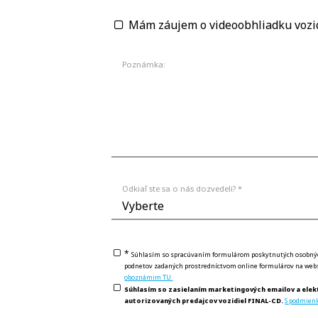
Mám záujem o videoobhliadku vozi
Poznámka:
Odkiaľ ste sa o nás dozvedeli? *
*
Súhlasím so spracúvaním formulárom poskytnutých osobných 
podnetov zadaných prostredníctvom online formulárov na webs
oboznámim TU.
Súhlasím so zasielaním marketingových emailov a elek
autorizovaných predajcov vozidiel FINAL-CD.
S podmien