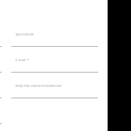
SKLADE
AKCIE
SERVIS
KONTAKT
Spoločnosť:
E-mail: *
Kedy Vás máme kontaktovať: