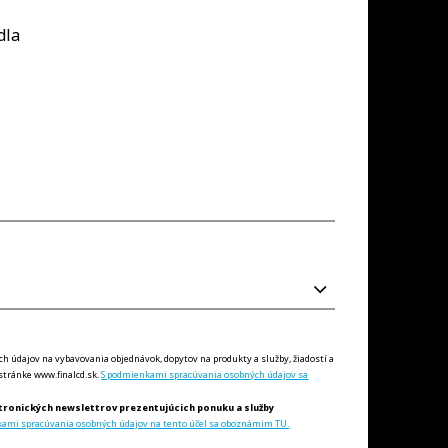
dla
údajov na vybavovania objednávok, dopytov na produkty a služby, žiadostí a
tránke www.finalcd.sk.
S podmienkami spracúvania osobných údajov sa
tronických newslettrov prezentujúcich ponuku a služby
kami spracúvania osobných údajov na tento účel sa oboznámim TU.