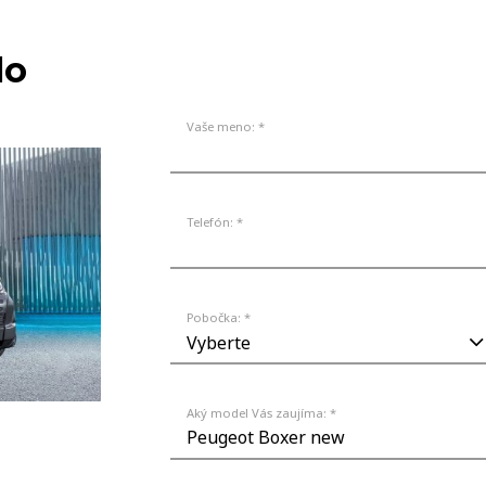
MODELY
NA 
lo
Vaše meno: *
Telefón: *
Pobočka: *
Aký model Vás zaujíma: *