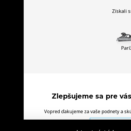
Získali 
Parí
Zlepšujeme sa pre vás
Vopred ďakujeme za vaše podnety a sk
FINAL‑CD.
NAPÍŠTE NÁM V