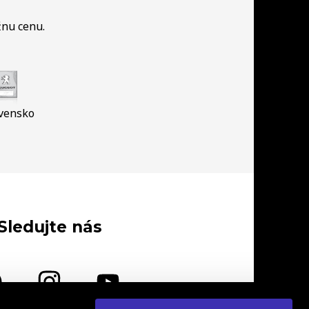
žnu cenu.
vensko
Sledujte nás