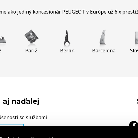
sme ako jediný koncesionár PEUGEOT v Európe už 6 x prestí
ž
Paríž
Berlín
Barcelona
Slo
 aj naďalej
úsenosti so službami
ÁŠ NÁZOR