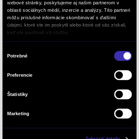
webové stránky, poskytujeme aj našim partnerom v
/ 145 PS / Mild Hybrid (benzín/elektrika) / Partizánske
oblasti sociálnych médií, inzercie a analýzy. Títo partneri
31 040 € s DPH
-20%
môžu príslušné informácie skombinovať s ďalšími
24 950 €
údajmi, ktoré ste im poskytli alebo ktoré od vás získali,
s DPH
keď ste používali ich služby.
20 285 € bez DPH
DETAIL
Možný odpočet DPH
Výber
Potrebné
súhlasu
Preferencie
Štatistiky
Marketing
ZÁRUKA PEUGEOT CARE DO 8ROKOV/160 000KM
Zobraziť detaily