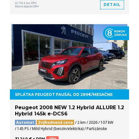
22 756 € bez DPH
DETAIL
Možný odpočet DPH
SPLÁTKA PEUGEOT PAUŠÁL OD 289€/MESAČNE
Peugeot 2008 NEW 1.2 Hybrid ALLURE 1.2
Hybrid 145k e-DCS6
Automat
Zvýhodnená cena
/ 2 km / 2026 / 107 kW
/ 145 PS / Mild Hybrid (benzín/elektrika) / Partizánske
31 240 € s DPH
-19%