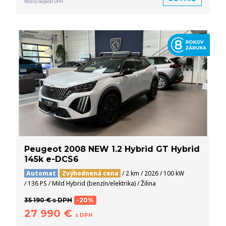
Možný odpočet DPH
Peugeot 2008 NEW 1.2 Hybrid GT Hybrid
145k e-DCS6
Automat
Zvýhodnená cena
/ 2 km / 2026 / 100 kW
/ 136 PS / Mild Hybrid (benzín/elektrika) / Žilina
35 190 € s DPH
-20%
27 990 €
s DPH