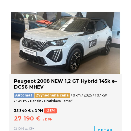
Peugeot 2008 NEW 1,2 GT Hybrid 145k e-
DCS6 MHEV
Automat
Zvýhodnená cena
/ 0 km / 2026 / 107 kW
/ 145 PS / Benzín / Bratislava Lamač
35 340 € s DPH
-23%
27 190 €
s DPH
22 106 € bez DPH
DETAIL