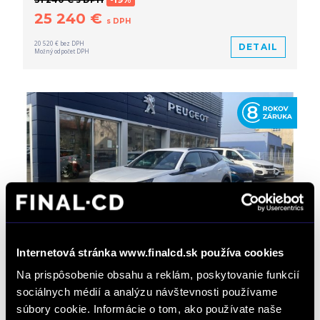
25 240 €
s DPH
20 520 € bez DPH
DETAIL
Možný odpočet DPH
Internetová stránka www.finalcd.sk používa cookies
SPLÁTKA PEUGEOT PAUŠÁL OD 289€/MESAČNE
Na prispôsobenie obsahu a reklám, poskytovanie funkcií
Peugeot 2008 NEW 1.2 Hybrid ALLURE 1.2
sociálnych médií a analýzu návštevnosti používame
Hybrid 145k e-DCS6
súbory cookie. Informácie o tom, ako používate naše
Automat
Zvýhodnená cena
/ 2 km / 2026 / 107 kW