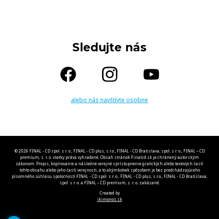
Sledujte nás
alebo nás navštívte osobne
© 2026 FINAL - CD spol. s r. o., FINAL - CD plus, s.r.o., FINAL - CD Bratislava, spol. s r. o., FINAL – CD
premium, s. r. o. všetky práva vyhradené. Obsah stránok Finalcd.sk je chránený autorským
zákonom. Prepis, kopírovanie a následné verejné sprístupnenie grafických alebo textových častí
tohto obsahu alebo jeho časti verejnosti, a to akýmkoľvek spôsobom je bez predchádzajúceho
písomného súhlasu spoločností FINAL - CD spol. s r. o., FINAL - CD plus, s.r.o., FINAL - CD Bratislava,
spol. s r. o. a FINAL – CD premium, s. r. o. zakázané.
Created by
ikimonos.sk