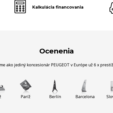
Kalkulácia financovania
Ocenenia
sme ako jediný koncesionár PEUGEOT v Európe už 6 x prestí
ž
Paríž
Berlín
Barcelona
Slo