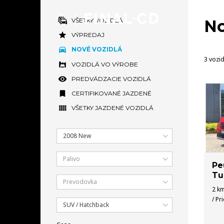
VŠETKY VOZIDLÁ
No
VÝPREDAJ
NOVÉ VOZIDLÁ
3 vozid
VOZIDLÁ VO VÝROBE
PREDVÁDZACIE VOZIDLÁ
CERTIFIKOVANÉ JAZDENÉ
VŠETKY JAZDENÉ VOZIDLÁ
2008 New
Palivo
Pe
Tu
Prevodovka
2 km
/ Pr
SUV / Hatchback