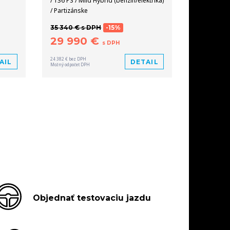
/ 136 PS / Mild Hybrid (benzín/elektrika)
/ Partizánske
35 340 € s DPH
-15%
29 990 €
s DPH
24 382 € bez DPH
AIL
DETAIL
Možný odpočet DPH
Objednať testovaciu jazdu