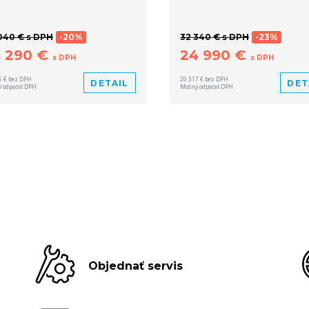
040 € s DPH
-20%
32 340 € s DPH
-23%
3 290 €
24 990 €
s DPH
s DPH
5 € bez DPH
20 317 € bez DPH
DETAIL
DET
 odpočet DPH
Možný odpočet DPH
Objednať servis