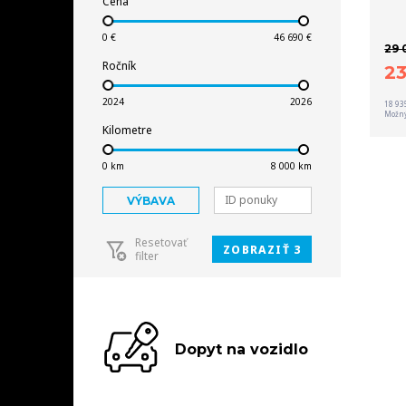
Cena
29 
Ročník
2
18 93
Možný
Kilometre
VÝBAVA
Resetovať
ZOBRAZIŤ 3
filter
Dopyt na vozidlo