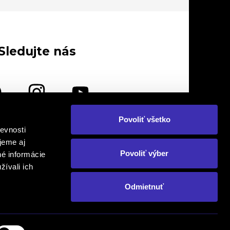
Sledujte nás
Povoliť všetko
evnosti
lebo nás navštívte osobne
jeme aj
Povoliť výber
né informácie
žívali ich
Odmietnuť
om. Prepis, kopírovanie a následné
Created by
o., FINAL - CD plus, s.r.o., FINAL - CD
ikimonos.sk