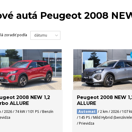
MODELY
NA 
vé autá Peugeot 2008 NE
lá
zoradiť podľa
dátumu
ugeot 2008 NEW 1,2
Peugeot 2008 NEW 1,
rbo ALLURE
ALLURE
 / 2026 / 74 kW / 101 PS / Benzín
Automat
/ 2 km / 2026 / 107 
ievidza
/ 145 PS / Mild Hybrid (benzín/ele
/ Prievidza