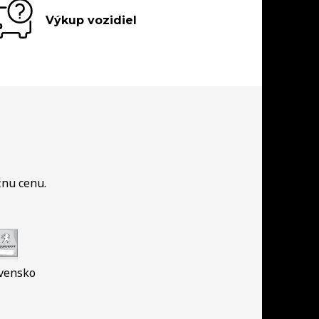
Výkup vozidiel
žnu cenu.
vensko