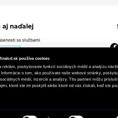
 aj naďalej
úsenosti so službami
ÁŠ NÁZOR
finalcd.sk používa cookies
|
 reklám, poskytovanie funkcií sociálnych médií a analýzu návšt
a
h záznamoch
Základné časti
Informácie o tom, ako používate naše webové stránky, poskytu
cie o súboroch cookies
sociálnych médií, inzercie a analýzy. Títo partneri môžu prísluš
mi, ktoré ste im poskytli alebo ktoré od vás získali, keď ste pou
s r. o., FINAL – CD premium, s. r. o. všetky práva vyhradené. Obsah stránok Finalcd.sk je chránený autorským zákon
erejnosti, a to akýmkoľvek spôsobom je bez predchádzajúceho písomného súhlasu spoločností FINAL - CD spol. s r. 