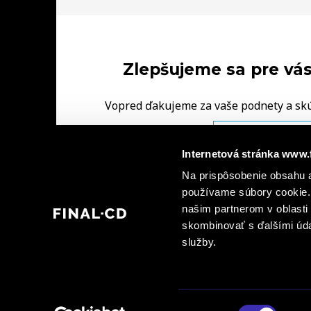
Zlepšujeme sa pre vás
Vopred ďakujeme za vaše podnety a sk
FINAL‑CD.
NAPÍŠTE NÁM V
Internetová stránka www.
|
Na prispôsobenie obsahu a
Ochrana osobných údajov
Informácie o kamerovýc
|
používame súbory cookie. 
dohody spoločných prevádzkovateľov
Informá
našim partnerom v oblasti 
skombinovať s ďalšími údaj
služby.
© 2026 FINAL - CD spol. s r. o., FINAL - CD plus, s.r.o., FINAL - CD Bratislava, spol. 
verejné sprístupnenie grafických alebo textových častí tohto obsahu alebo jeho časti v
Bratislava, spol. s r. o. a FINAL – CD premium, s. r. o. zakázané.
Výber