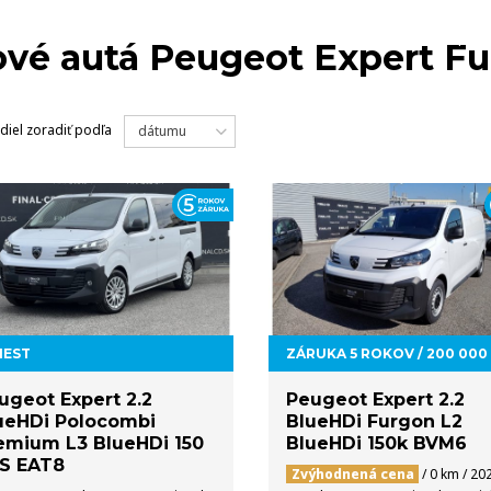
MODELY
NA 
vé autá Peugeot Expert F
diel
zoradiť podľa
dátumu
IEST
ZÁRUKA 5 ROKOV / 200 000
ugeot Expert 2.2
Peugeot Expert 2.2
ueHDi Polocombi
BlueHDi Furgon L2
emium L3 BlueHDi 150
BlueHDi 150k BVM6
S EAT8
Zvýhodnená cena
/ 0 km / 20