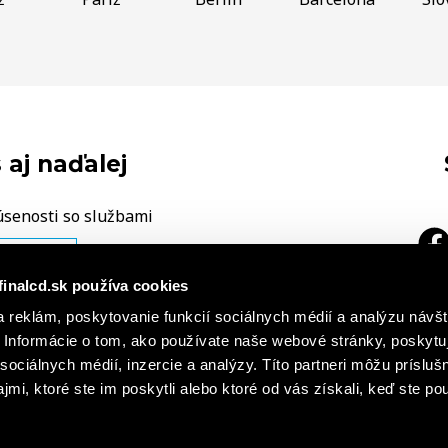
 aj naďalej
úsenosti so službami
ÁŠ NÁZOR
finalcd.sk používa cookies
|
 reklám, poskytovanie funkcií sociálnych médií a analýzu návšt
a
h záznamoch
Základné časti
Informácie o tom, ako používate naše webové stránky, poskytu
cie o súboroch cookies
sociálnych médií, inzercie a analýzy. Títo partneri môžu prísluš
mi, ktoré ste im poskytli alebo ktoré od vás získali, keď ste pou
s r. o., FINAL – CD premium, s. r. o. všetky práva vyhradené. Obsah stránok Finalcd.sk je chránený autorským zákon