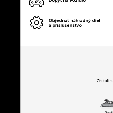
Dopyt na vozidlo
Objednať náhradný diel
a príslušenstvo
Získali 
Parí