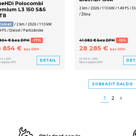
ueHDi Polocombi
2 km / 2026 / 110 kW / 149 PS / D
emium L3 150 S&S
/ Žilina
T8
tomat
/ 2 km / 2026 / 110 kW
9 PS / Diesel / Partizánske
804 € bez DPH
-17%
41 082 € bez DPH
-15%
8 854 €
28 285 €
bez DPH
bez DPH
0 € s DPH
34 790 € s DPH
DETAIL
DET
 odpočet DPH
Možný odpočet DPH
ZOBRAZIŤ ĎALŠIE
1
2