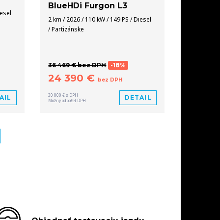
BlueHDi Furgon L3
iesel
2 km / 2026 / 110 kW / 149 PS / Diesel
/ Partizánske
36 469 € bez DPH
-18%
24 390 €
bez DPH
30 000 € s DPH
AIL
DETAIL
Možný odpočet DPH