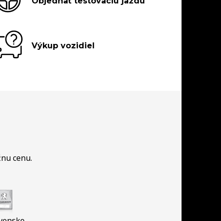
Objednať testovaciu jazdu
Výkup vozidiel
žnu cenu.
vensko