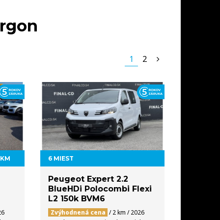
SKLADE
AKCIE
SERVIS
KONTAKT
urgon
1
2
 KM
6 MIEST
Peugeot Expert 2.2
BlueHDi Polocombi Flexi
L2 150k BVM6
26
Zvýhodnená cena
/ 2 km / 2026