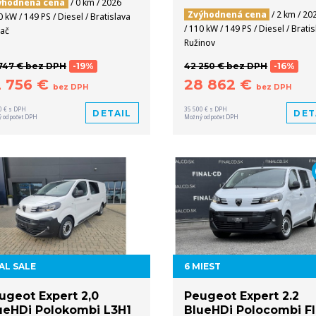
ýhodnená cena
/ 0 km / 2026
Zvýhodnená cena
/ 2 km / 20
0 kW / 149 PS / Diesel / Bratislava
/ 110 kW / 149 PS / Diesel / Brati
ač
Ružinov
747 € bez DPH
-19%
42 250 € bez DPH
-16%
2 756 €
28 862 €
bez DPH
bez DPH
0 € s DPH
35 500 € s DPH
DETAIL
DET
 odpočet DPH
Možný odpočet DPH
AL SALE
6 MIEST
ugeot Expert 2,0
Peugeot Expert 2.2
ueHDi Polokombi L3H1
BlueHDi Polocombi Fl