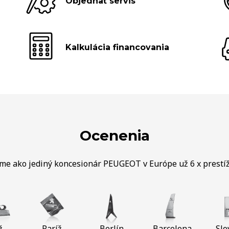
Objednať servis
Kalkulácia financovania
Ocenenia
sme ako jediný koncesionár PEUGEOT v Európe už 6 x prestí
ž
Paríž
Berlín
Barcelona
Slo