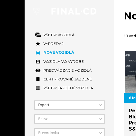
No
VŠETKY VOZIDLÁ
13 vozi
VÝPREDAJ
NOVÉ VOZIDLÁ
VOZIDLÁ VO VÝROBE
PREDVÁDZACIE VOZIDLÁ
CERTIFIKOVANÉ JAZDENÉ
VŠETKY JAZDENÉ VOZIDLÁ
6 M
Expert
Pe
Bl
Palivo
Pr
S&
Prevodovka