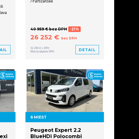
/ Partizánske
26
slava
40 959 € bez DPH
-21%
26 252 €
bez DPH
32 290 € s DPH
AIL
DETAIL
Možný odpočet DPH
6 MIEST
Peugeot Expert 2.2
exi
BlueHDi Polocombi