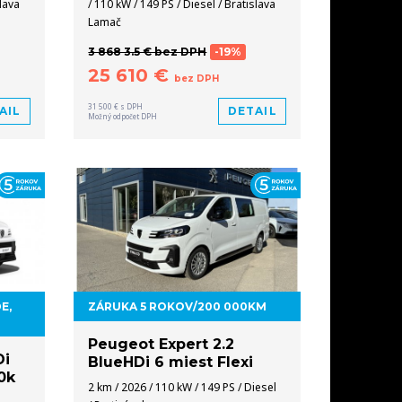
slava
/ 110 kW / 149 PS / Diesel / Bratislava
Lamač
3 868 3.5 € bez DPH
-19%
25 610 €
bez DPH
31 500 € s DPH
AIL
DETAIL
Možný odpočet DPH
E,
ZÁRUKA 5 ROKOV/200 000KM
Peugeot Expert 2.2
Di
BlueHDi 6 miest Flexi
0k
2 km / 2026 / 110 kW / 149 PS / Diesel