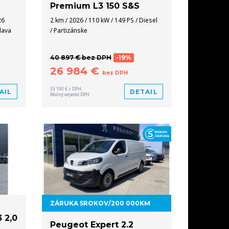
Premium L3 150 S&S
26
2 km / 2026 / 110 kW / 149 PS / Diesel
slava
/ Partizánske
40 897 € bez DPH
-19%
26 984 €
bez DPH
33 190 € s DPH
AIL
DETAIL
Možný odpočet DPH
ZÁRUKA 5ROKOV/200 000KM
 2,0
Peugeot Expert 2.2