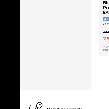
Bl
Pr
EA
Au
/ 14
42 
2
35 49
Možný