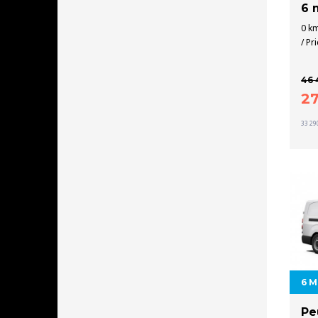
6 
0 km
/ Pr
46 
2
33 29
6 
Pe