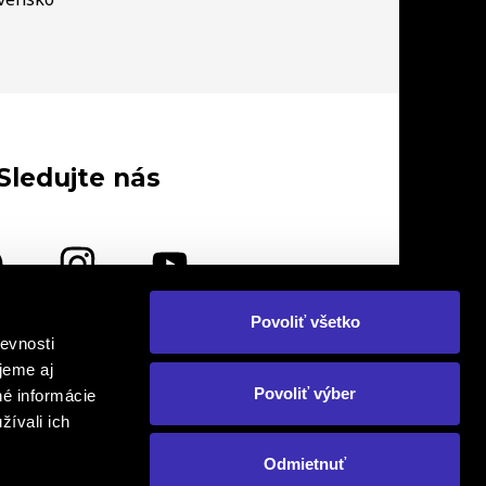
Sledujte nás
Povoliť všetko
evnosti
lebo nás navštívte osobne
jeme aj
Povoliť výber
né informácie
žívali ich
Odmietnuť
om. Prepis, kopírovanie a následné
Created by