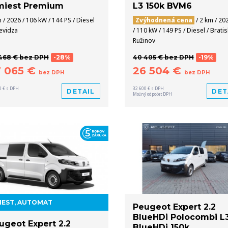
miest Premium
L3 150k BVM6
 / 2026 / 106 kW / 144 PS / Diesel
Zvýhodnená cena
/ 2 km / 20
ievidza
/ 110 kW / 149 PS / Diesel / Brati
Ružinov
468 € bez DPH
-28%
40 405 € bez DPH
-19%
7 065 €
26 504 €
bez DPH
bez DPH
0 € s DPH
32 600 € s DPH
DETAIL
DET
Možný odpočet DPH
MIEST, AUTOMAT
Peugeot Expert 2.2
BlueHDi Polocombi L3
ugeot Expert 2.2
BlueHDi 150k