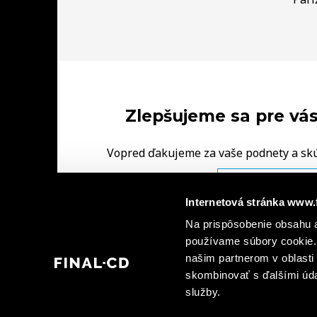
Zlepšujeme sa pre vás
Vopred ďakujeme za vaše podnety a sk
FINAL‑CD.
NAPÍŠTE NÁM V
Internetová stránka www.
|
Na prispôsobenie obsahu a
Ochrana osobných údajov
Informácie o kamerovýc
|
používame súbory cookie. 
dohody spoločných prevádzkovateľov
Informá
našim partnerom v oblasti 
skombinovať s ďalšími údaj
služby.
© 2026 FINAL - CD spol. s r. o., FINAL - CD plus, s.r.o., FINAL - CD Bratislava, spol. 