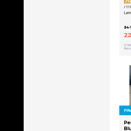
Zv
/ 11
Lam
34 
2
27 99
Možný
FIN
Pe
Bl