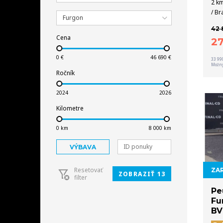
2 km
/ Br
Furgon
42 
Cena
2
33 99
Možný
Ročník
Kilometre
VÝBAVA
Resetovať
ZAR
ZOBRAZIŤ 13
filter
Pe
Fu
B