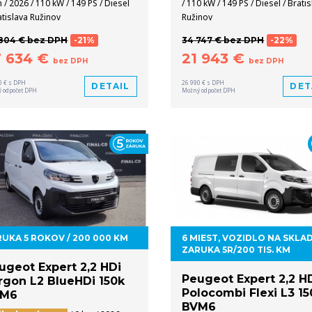
 / 2026 / 110 kW / 149 PS / Diesel
/ 110 kW / 149 PS / Diesel / Brati
atislava Ružinov
Ružinov
804 € bez DPH
-21%
34 747 € bez DPH
-22%
7 634 €
21 943 €
bez DPH
bez DPH
0 € s DPH
26 990 € s DPH
DETAIL
DET
 odpočet DPH
Možný odpočet DPH
UKA 5 ROKOV / 200 000 KM
6 MIEST, VOZIDLO NA SKLAD
ZARUKA 5R/200 TIS. KM
ugeot Expert 2,2 HDi
Peugeot Expert 2,2 H
rgon L2 BlueHDi 150k
Polocombi Flexi L3 15
VM6
BVM6