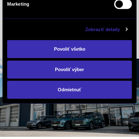
Marketing
Mikloš Vladimír
mob.: +421 918 856 044
Zobraziť detaily
tel.: +421 2 48 200 700
tel.: +421 2 48 200 742
Povoliť všetko
Povoliť výber
Odmietnuť