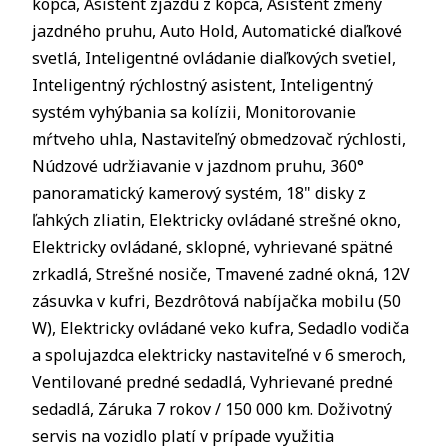
kopca, Asistent zjazdu z kopca, Asistent zmeny
jazdného pruhu, Auto Hold, Automatické diaľkové
svetlá, Inteligentné ovládanie diaľkových svetiel,
Inteligentný rýchlostný asistent, Inteligentný
systém vyhýbania sa kolízii, Monitorovanie
mŕtveho uhla, Nastaviteľný obmedzovač rýchlosti,
Núdzové udržiavanie v jazdnom pruhu, 360°
panoramatický kamerový systém, 18" disky z
ľahkých zliatin, Elektricky ovládané strešné okno,
Elektricky ovládané, sklopné, vyhrievané spätné
zrkadlá, Strešné nosiče, Tmavené zadné okná, 12V
zásuvka v kufri, Bezdrôtová nabíjačka mobilu (50
W), Elektricky ovládané veko kufra, Sedadlo vodiča
a spolujazdca elektricky nastaviteľné v 6 smeroch,
Ventilované predné sedadlá, Vyhrievané predné
sedadlá, Záruka 7 rokov / 150 000 km. Doživotný
servis na vozidlo platí v prípade využitia