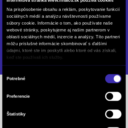
Internetová stránka www.finalcd.sk používa cookies
Ivanská cesta 30, 821 04 Bratislava
Na prispôsobenie obsahu a reklám, poskytovanie funkcií
Zatvorené
sociálnych médií a analýzu návštevnosti používame
Po až Pia: 08:00 - 17:00
súbory cookie. Informácie o tom, ako používate naše
webové stránky, poskytujeme aj našim partnerom v
So: 08:00 - 12:00
oblasti sociálnych médií, inzercie a analýzy. Títo partneri
info.ivanska@finalcd.sk
môžu príslušné informácie skombinovať s ďalšími
+421 2 48 20 07 00
údajmi, ktoré ste im poskytli alebo ktoré od vás získali,
keď ste používali ich služby.
DETAIL PREVÁDZKY
Výber
Potrebné
súhlasu
Predajcovia
Preferencie
Feitl Marko
mob.: +421 917 874 240
Štatistiky
tel.: +421 2 48 200 700
tel.: +421 2 48 200 742