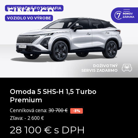
ILUSTRAČNÁ FOTOGRAFIA
VOZIDLO VO VÝROBE
DOŽIVOTNÝ
SERVIS ZADARMO
Omoda 5 SHS-H
1,5 Turbo
Premium
Cenníková cena:
30 700 €
-8%
Zľava: - 2 600 €
28 100 € s DPH