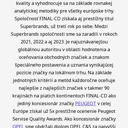
kvality a vyhodnocuje sa na základe rovnakej
analytickej metodiky pre všetky európske trhy.
Spoločnosť FINAL-CD získala aj prestížny titul
Superbrands, už tretí rok po sebe. Medzi
Superbrands spoločnosti sme sa zaradili v rokoch
2021, 2022 a aj 2023. Je najuznávanejšou
globálnou autoritou v oblasti hodnotenia a
oceňovania obchodných značiek a znakom
špeciálneho postavenia a uznania vynikajúcej
pozície značky na lokálnom trhu. Na základe
jednotných kritérií a metód každoročne oceňuje
najlepšie z najlepších značiek v takmer 90
krajinách na piatich kontinentoch FINAL-CD ako
jediný koncesionár značky
PEUGEOT
v celej
Európe získal už 5x prestížne ocenenie Peugeot
Servise Quality Awards. Ako koncesionár značky
OPEL
sme obdržali diplom OPEL C&S za najvyšší