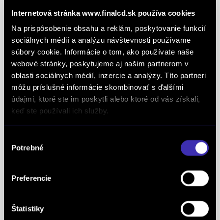
definujúcich kvalitu obchodnej činnosti. Je
Internetová stránka www.finalcd.sk používa cookies
medzinárodne uznávanou známkou obchodnej
Na prispôsobenie obsahu a reklám, poskytovanie funkcií
kvality a vyhodnocuje sa na základe rovnakej
sociálnych médií a analýzu návštevnosti používame
analytickej metodiky pre všetky európske trhy.
súbory cookie. Informácie o tom, ako používate naše
Spoločnosť FINAL-CD získala aj prestížny titul
webové stránky, poskytujeme aj našim partnerom v
Superbrands, už tretí rok po sebe. Medzi
oblasti sociálnych médií, inzercie a analýzy. Títo partneri
Superbrands spoločnosti sme sa zaradili v rokoch
môžu príslušné informácie skombinovať s ďalšími
2021, 2022 a aj 2023. Je najuznávanejšou
údajmi, ktoré ste im poskytli alebo ktoré od vás získali,
globálnou autoritou v oblasti hodnotenia a
keď ste používali ich služby.
oceňovania obchodných značiek a znakom
špeciálneho postavenia a uznania vynikajúcej
Výber
Potrebné
pozície značky na lokálnom trhu. Na základe
súhlasu
jednotných kritérií a metód každoročne oceňuje
najlepšie z najlepších značiek v takmer 90
Preferencie
krajinách na piatich kontinentoch FINAL-CD ako
jediný koncesionár značky
PEUGEOT
v celej
Štatistiky
Európe získal už 5x prestížne ocenenie Peugeot