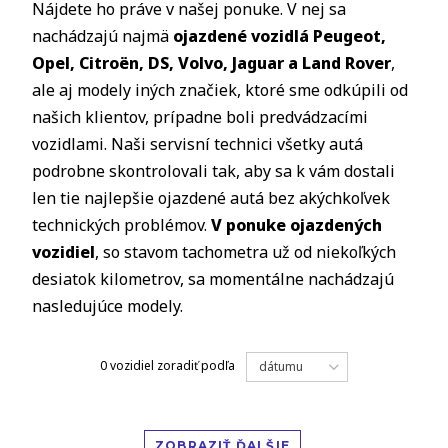
Nájdete ho práve v našej ponuke. V nej sa
nachádzajú najmä
ojazdené vozidlá Peugeot,
Opel, Citro
ë
n, DS, Volvo, Jaguar a Land Rover
,
ale aj modely iných značiek, ktoré sme odkúpili od
našich klientov, prípadne boli predvádzacími
vozidlami. Naši servisní technici všetky autá
podrobne skontrolovali tak, aby sa k vám dostali
len tie najlepšie ojazdené autá bez akýchkoľvek
technických problémov.
V ponuke ojazdených
vozidiel
, so stavom tachometra už od niekoľkých
desiatok kilometrov, sa momentálne nachádzajú
nasledujúce modely.
0 vozidiel
zoradiť podľa
dátumu
ZOBRAZIŤ ĎALŠIE