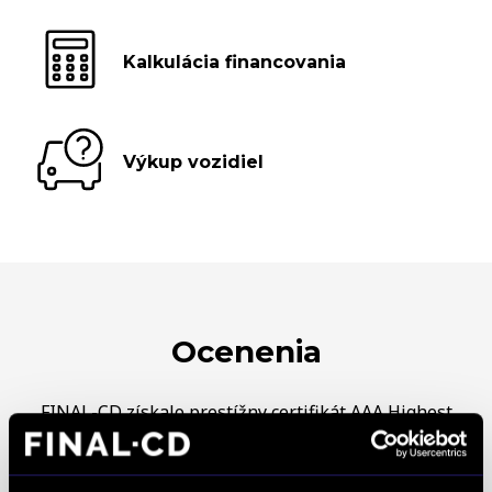
Kalkulácia financovania
Výkup vozidiel
Ocenenia
FINAL-CD získalo prestížny certifikát AAA Highest
Creditworthiness, tento certifikát je jedným z
najdôležitejších Európskych štandardov