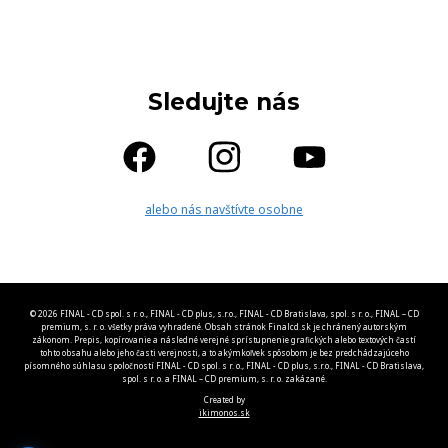
Sledujte nás
alebo nás navštívte osobne
© 2026 FINAL - CD spol. s r. o., FINAL - CD plus, s.r.o., FINAL - CD Bratislava, spol. s r. o., FINAL – CD
premium, s. r. o. všetky práva vyhradené. Obsah stránok Finalcd.sk je chránený autorským
zákonom. Prepis, kopírovanie a následné verejné sprístupnenie grafických alebo textových častí
tohto obsahu alebo jeho časti verejnosti, a to akýmkoľvek spôsobom je bez predchádzajúceho
písomného súhlasu spoločností FINAL - CD spol. s r. o., FINAL - CD plus, s.r.o., FINAL - CD Bratislava,
spol. s r. o. a FINAL – CD premium, s. r. o. zakázané.
Created by
ikimonos.sk