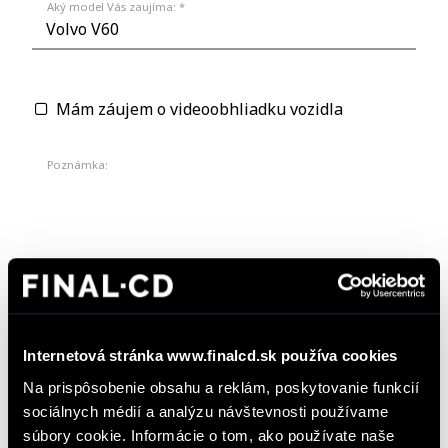
Aký model Vás zaujíma: *
Mám záujem o videoobhliadku vozidla
Poznámka:
Odkiaľ ste sa o nás dozvedeli? *
Internetová stránka www.finalcd.sk používa cookies
Na prispôsobenie obsahu a reklám, poskytovanie funkcií
sociálnych médií a analýzu návštevnosti používame
*
Súhlasím so spracúvaním formulárom poskytnutých osobných údajov na
súbory cookie. Informácie o tom, ako používate naše