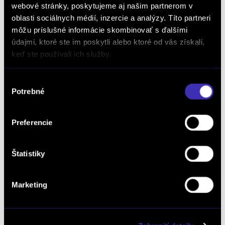
vybavovania objednávok, dopytov na produkty a služby, žiadostí a podnetov zadaných
webové stránky, poskytujeme aj našim partnerom v
prostredníctvom online formulárov na webstránke www.finalcd.sk.
S podmienkami
spracúvania osobných údajov sa oboznámim TU.
oblasti sociálnych médií, inzercie a analýzy. Títo partneri
Súhlasím so zasielaním marketingových emailov a elektronických
môžu príslušné informácie skombinovať s ďalšími
newslettrov prezentujúcich ponuku a služby autorizovaných predajcov
vozidiel FINAL-CD.
S podmienkami spracúvania osobných údajov na tento účel sa
údajmi, ktoré ste im poskytli alebo ktoré od vás získali,
oboznámim TU.
keď ste používali ich služby.
Výber
Potrebné
súhlasu
Preferencie
Dopyt na vozidlo
Štatistiky
Marketing
Objednať servis