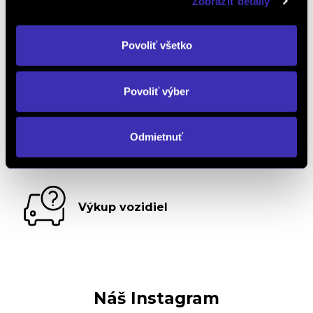
Zobraziť detaily
Objednať testovaciu jazdu
Povoliť všetko
Objednať náhradný diel
a príslušenstvo
Povoliť výber
Odmietnuť
Kalkulácia financovania
Výkup vozidiel
Náš Instagram