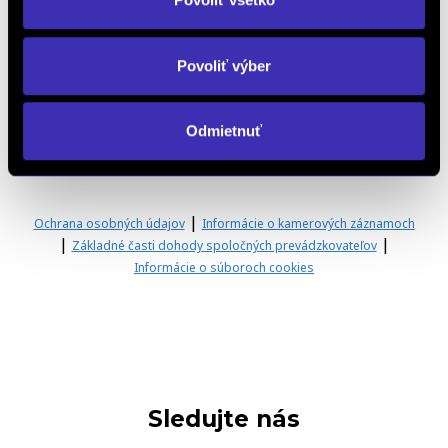
Zlepšujeme sa pre vás aj
naďalej
Povoliť výber
Vopred ďakujeme za vaše podnety a skúsenosti so
službami FINAL‑CD.
Odmietnuť
NAPÍŠTE NÁM VÁŠ NÁZOR
|
Ochrana osobných údajov
Informácie o kamerových záznamoch
|
|
Základné časti dohody spoločných prevádzkovateľov
Informácie o súboroch cookies
Sledujte nás