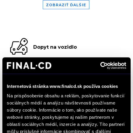
ZOBRAZIŤ ĎALŠIE
Dopyt na vozidlo
Objednať servis
Internetová stránka www.finalcd.sk používa cookies
Na prispôsobenie obsahu a reklám, poskytovanie funkcií
Objednať testovaciu jazdu
sociálnych médií a analýzu návštevnosti používame
súbory cookie. Informácie o tom, ako používate naše
webové stránky, poskytujeme aj našim partnerom v
oblasti sociálnych médií, inzercie a analýzy. Títo partneri
Objednať náhradný diel
a príslušenstvo
môžu príslušné informácie skombinovať s ďalšími