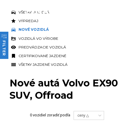
VŠETKY VOZIDLÁ
VÝPREDAJ
NOVÉ VOZIDLÁ
VOZIDLÁ VO VÝROBE
FILTER
PREDVÁDZACIE VOZIDLÁ
CERTIFIKOVANÉ JAZDENÉ
VŠETKY JAZDENÉ VOZIDLÁ
Nové autá Volvo EX90
SUV, Offroad
0 vozidiel
zoradiť podľa
ceny △