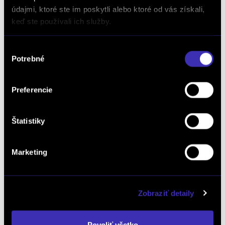
údajmi, ktoré ste im poskytli alebo ktoré od vás získali,
keď ste používali ich služby.
Kalkulácia financovania
Výber
Potrebné
súhlasu
Výkup vozidiel
Preferencie
Štatistiky
Náš Instagram
Marketing
Zobraziť detaily
Povoliť všetko