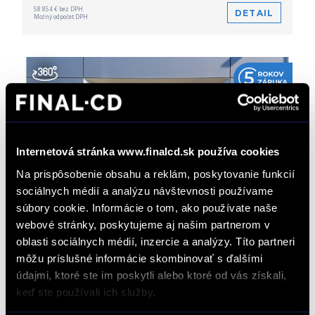
58 854 € bez DPH
DETAIL
Možný odpočet DPH
Internetová stránka www.finalcd.sk používa cookies
Na prispôsobenie obsahu a reklám, poskytovanie funkcií
sociálnych médií a analýzu návštevnosti používame
súbory cookie. Informácie o tom, ako používate naše
Volvo XC90 B5 (P) Black Edition Plus AT8
webové stránky, poskytujeme aj našim partnerom v
AWD 7 miest
oblasti sociálnych médií, inzercie a analýzy. Títo partneri
Doživotný servis ZADARMO
Automat
7 miest
/ 0 km
môžu príslušné informácie skombinovať s ďalšími
/ 2026 / 184 kW / 250 PS / Mild Hybrid (benzín/elektrika)
údajmi, ktoré ste im poskytli alebo ktoré od vás získali,
keď ste používali ich služby.
87 945 € s DPH
-15%
74 390 €
s DPH