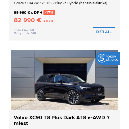
/ 2026 / 184 kW / 250 PS / Plug-in Hybrid (benzín/elektrika)
99 960 € s DPH
-17%
82 990 €
s DPH
67 472 € bez DPH
DETAIL
Možný odpočet DPH
Volvo XC90 T8 Plus Dark AT8 e-AWD 7
miest