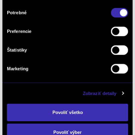
Výber
60 480 € bez DPH
DETAIL
Potrebné
Možný odpočet DPH
súhlasu
Preferencie
Štatistiky
Marketing
Zobraziť detaily
Volvo XC90 B5 (P) Plus Dark AT8 AWD 7
miest
Povoliť všetko
Doživotný servis ZADARMO
Automat
7 miest
/ 1 000 km / 2026 / 184 kW / 250 PS / Mild Hybrid
(benzín/elektrika)
Povoliť výber