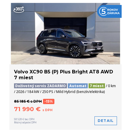
Volvo XC90 B5 (P) Plus Bright AT8 AWD
7 miest
Doživotný servis ZADARMO
Automat
7 miest
/ 0 km
/ 2026 / 184 kW / 250 PS / Mild Hybrid (benzín/elektrika)
85 185 € s DPH
-15%
71 990 €
s DPH
58 528 € bez DPH
DETAIL
Možný odpočet DPH