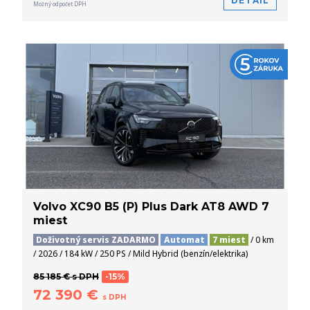
DETAIL
Možný odpočet DPH
Volvo XC90 B5 (P) Plus Dark AT8 AWD 7
miest
Doživotný servis ZADARMO
Automat
7 miest
/ 0 km
/ 2026 / 184 kW / 250 PS / Mild Hybrid (benzín/elektrika)
85 185 € s DPH
-15%
72 390 €
s DPH