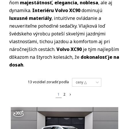
ňom
majestátnosť, elegancia, noblesa
, ale aj
dynamika.
Interiéru Volvo XC90
dominujú
luxusné materiály
, intuitívne ovládanie a
neuveriteľne pohodlné sedačky. Vlajková loď
švédskeho výrobcu poteší skvelými jazdnými
vlastnosťami, tichou jazdou a komfortom aj pri
náročnejších cestách.
Volvo XC90
je tým najlepším
dôkazom na štyroch kolesách, že
dokonalosť je na
dosah
.
13 vozidiel
zoradiť podľa
ceny △
1
2