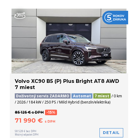
Volvo XC90 B5 (P) Plus Bright AT8 AWD
7 miest
Doživotný servis ZADARMO
Automat
7 miest
/ 0 km
/ 2026 / 184 kW / 250 PS / Mild Hybrid (benzín/elektrika)
85 125 € s DPH
-15%
71 990 €
s DPH
58 528 € bez DPH
DETAIL
Možný odpočet DPH