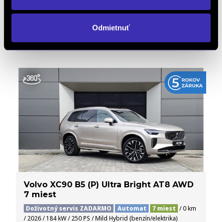
85 185 € s DPH
-11%
75 800 €
s DPH
Odmietnuť
61 626 € bez DPH
DETAIL
Možný odpočet DPH
Volvo XC90 B5 (P) Ultra Bright AT8 AWD
7 miest
Doživotný servis ZADARMO
Automat
7 miest
/ 0 km
/ 2026 / 184 kW / 250 PS / Mild Hybrid (benzín/elektrika)