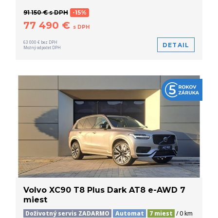
91 150 € s DPH
-15%
77 490 €
s DPH
63 000 € bez DPH
DETAIL
Možný odpočet DPH
Volvo XC90 T8 Plus Dark AT8 e-AWD 7
miest
Doživotný servis ZADARMO
Automat
7 miest
/ 0 km