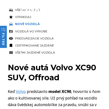
VŠETKY VOZIDLÁ
VÝPREDAJ
NOVÉ VOZIDLÁ
VOZIDLÁ VO VÝROBE
FILTER
PREDVÁDZACIE VOZIDLÁ
CERTIFIKOVANÉ JAZDENÉ
VŠETKY JAZDENÉ VOZIDLÁ
Nové autá Volvo XC90
SUV, Offroad
Keď
Volvo
predstavilo
model XC90
, hovorilo o ňom
ako o kultivovanej sile. Už prvý pohľad na vozidlo
dáva švédskej automobilke za pravdu, snúbi sa v