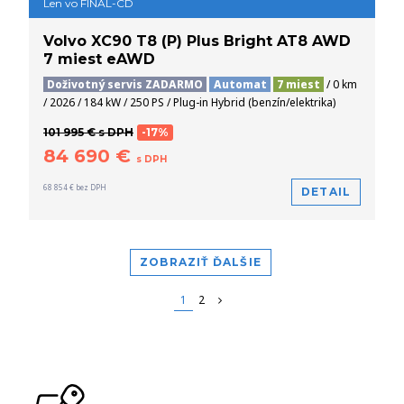
Len vo FINAL-CD
Volvo XC90 T8 (P) Plus Bright AT8 AWD
7 miest eAWD
Doživotný servis ZADARMO
Automat
7 miest
/ 0 km
/ 2026 / 184 kW / 250 PS / Plug-in Hybrid (benzín/elektrika)
101 995 € s DPH
-17%
84 690 €
s DPH
68 854 € bez DPH
DETAIL
ZOBRAZIŤ ĎALŠIE
1
2