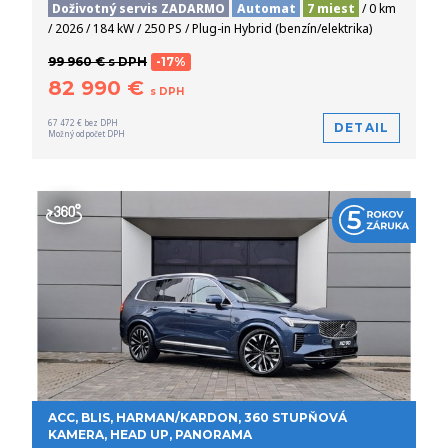
Doživotný servis ZADARMO
Automat
7 miest
/ 0 km
/ 2026 / 184 kW / 250 PS / Plug-in Hybrid (benzín/elektrika)
99 960 € s DPH
-17%
82 990 €
s DPH
67 472 € bez DPH
DETAIL
Možný odpočet DPH
ACC, BLIS, HARMAN/KARDON, 360 STUPŇOVÁ
KAMERA, HEAD UP, PANORAMA