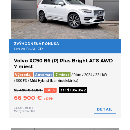
ZVÝHODNENÁ PONUKA
Len vo FINAL-CD
Volvo XC90 B6 (P) Plus Bright AT8 AWD
7 miest
Výpredaj
Automat
7 miest
/ 0 km / 2024 / 221 kW
/ 300 PS / Mild Hybrid (benzín/elektrika)
95 490 € s DPH
-30%
3t 1d 18:48:42
66 900 €
s DPH
54 390 € bez DPH
DETAIL
Možný odpočet DPH