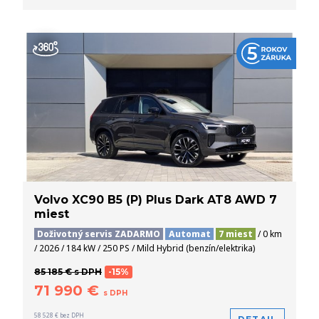
Volvo XC90 B5 (P) Plus Dark AT8 AWD 7
miest
Doživotný servis ZADARMO
Automat
7 miest
/ 0 km
/ 2026 / 184 kW / 250 PS / Mild Hybrid (benzín/elektrika)
85 185 € s DPH
-15%
71 990 €
s DPH
58 528 € bez DPH