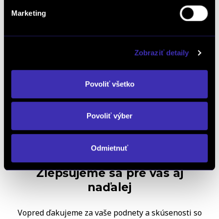
a príslušenstvo
Marketing
Kalkulácia financovania
Zobraziť detaily
Povoliť všetko
Výkup vozidiel
Povoliť výber
Odmietnuť
Zlepšujeme sa pre vás aj
naďalej
Vopred ďakujeme za vaše podnety a skúsenosti so