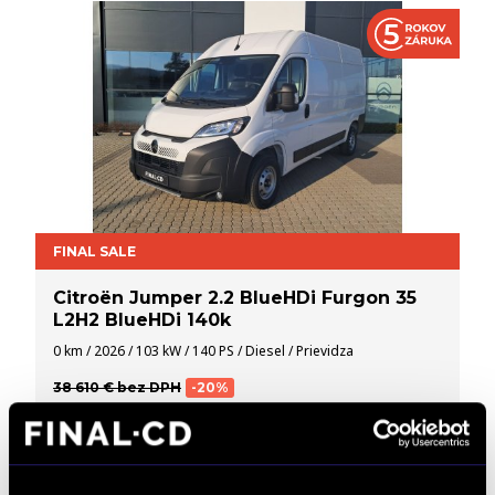
FINAL SALE
Citroën Jumper 2.2 BlueHDi Furgon 35
L2H2 BlueHDi 140k
0 km / 2026 / 103 kW / 140 PS / Diesel / Prievidza
38 610 € bez DPH
-20%
25 236 €
bez DPH
31 040 € s DPH
DETAIL
Možný odpočet DPH