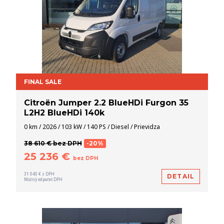
FINAL SALE
Citroën Jumper 2.2 BlueHDi Furgon 35
L2H2 BlueHDi 140k
0 km / 2026 / 103 kW / 140 PS / Diesel / Prievidza
38 610 € bez DPH
-20%
25 236 €
bez DPH
31 040 € s DPH
DETAIL
Možný odpočet DPH