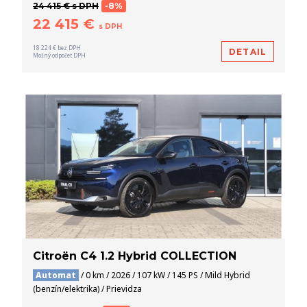
24 415 € s DPH
-8%
22 415 €
s DPH
18 224 € bez DPH
DETAIL
Možný odpočet DPH
Citroën C4 1.2 Hybrid COLLECTION
Automat
/ 0 km / 2026 / 107 kW / 145 PS / Mild Hybrid
(benzín/elektrika) / Prievidza