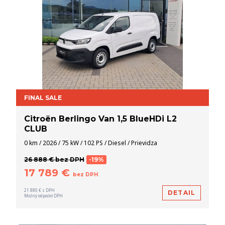
FINAL SALE
Citroën Berlingo Van 1,5 BlueHDi L2
CLUB
0 km / 2026 / 75 kW / 102 PS / Diesel / Prievidza
26 888 € bez DPH
-19%
17 789 €
bez DPH
21 880 € s DPH
DETAIL
Možný odpočet DPH