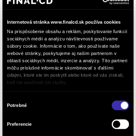
Internetová stránka www.finalcd.sk používa cookies
Na prispôsobenie obsahu a reklám, poskytovanie funkcií
sociálnych médií a analýzu návštevnosti používame
súbory cookie. Informácie o tom, ako používate naše
webové stránky, poskytujeme aj našim partnerom v
oblasti sociálnych médií, inzercie a analýzy. Títo partneri
môžu príslušné informácie skombinovať s ďalšími
údajmi, ktoré ste im poskytli alebo ktoré od vás získali,
FINAL SALE
keď ste používali ich služby.
Citroën Jumper 2.2 BlueHDi Furgon 35+
L4H2 BlueHDi 180k
Výber
Potrebné
súhlasu
8 500 km / 2024 / 132 kW / 179 PS / Diesel / Prievidza
42 152 € bez DPH
-22%
Preferencie
26 821 €
bez DPH