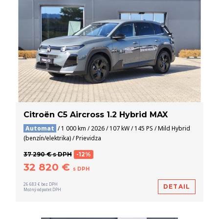
Citroën C5 Aircross 1.2 Hybrid MAX
Automat
/ 1 000 km / 2026 / 107 kW / 145 PS / Mild Hybrid
(benzín/elektrika) / Prievidza
37 290 € s DPH
-12%
32 820 €
s DPH
26 683 € bez DPH
DETAIL
Možný odpočet DPH