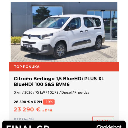
TOP PONUKA
Citroën Berlingo 1,5 BlueHDi PLUS XL
BlueHDi 100 S&S BVM6
0 km / 2026 / 75 kW / 102 PS / Diesel / Prievidza
28 590 € s DPH
-19%
23 290 €
s DPH
18 935 € bez DPH
DETAIL