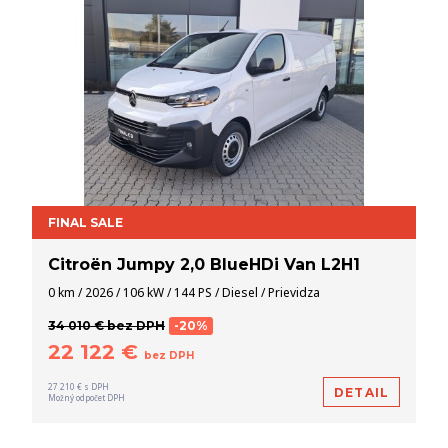
FINAL SALE
Citroën Jumpy 2,0 BlueHDi Van L2H1
0 km / 2026 / 106 kW / 144 PS / Diesel / Prievidza
34 010 € bez DPH
-20%
22 122 €
bez DPH
27 210 € s DPH
DETAIL
Možný odpočet DPH