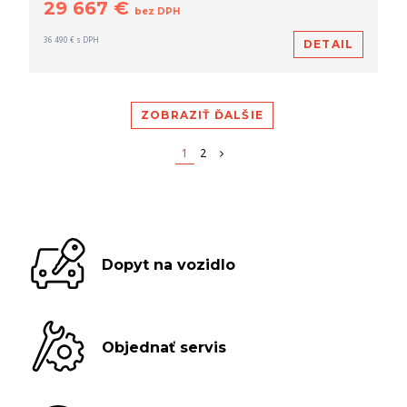
29 667 €
bez DPH
36 490 € s DPH
DETAIL
ZOBRAZIŤ ĎALŠIE
1
2
Dopyt na vozidlo
Objednať servis