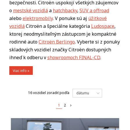
bezpečnosti. Citroën uspokojí všetkých záujemcov
o
mestské vozidlá
a
hatchbacky
,
SUV a offroad
alebo
elektromobily
. V ponuke sú aj
úžitkové
vozidlá
Citroën a špeciálne kategória
Ludospace
,
ktorej neodmysliteľným zástupcom je kompaktné
rodinné auto
Citroën Berlingo
. Vyberte si z ponuky
skladových vozidiel značky Citroën dostupných
ihneď k odberu v
showroomoch FINAL-CD
.
Viac info »
16 vozidiel
zoradiť podľa
dátumu
1
2