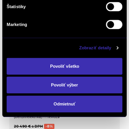
32 990 € s DPH
DETAIL
Možný odpočet DPH
Štatistiky
Marketing
Zobraziť detaily
Povoliť všetko
Povoliť výber
FINAL SALE
Citroën C3 1.2 Hybrid PLUS (MHEV) 110 ë-
DCT6
Odmietnuť
Automat
/ 0 km / 2026 / 74 kW / 101 PS / Mild Hybrid
(benzín/elektrika) / Prievidza
20 490 € s DPH
-8%