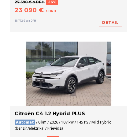
27 590 € s DPH
-16%
23 090 €
s DPH
18 772 € bez DPH
DETAIL
Citroën C4 1.2 Hybrid PLUS
Automat
/ 0 km / 2026 / 107 kW / 145 PS / Mild Hybrid
(benzín/elektrika) / Prievidza