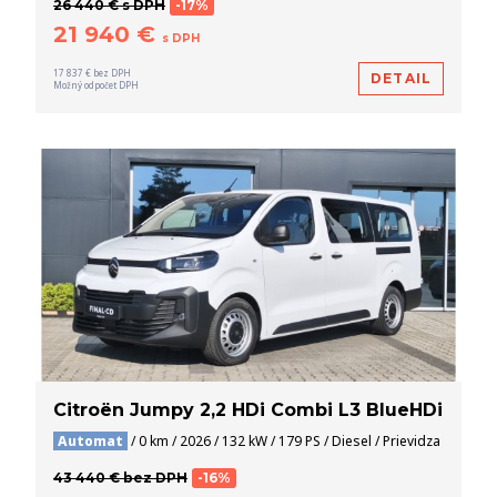
26 440 € s DPH
-17%
21 940 €
s DPH
17 837 € bez DPH
DETAIL
Možný odpočet DPH
Citroën Jumpy 2,2 HDi Combi L3 BlueHDi
Automat
/ 0 km / 2026 / 132 kW / 179 PS / Diesel / Prievidza
43 440 € bez DPH
-16%