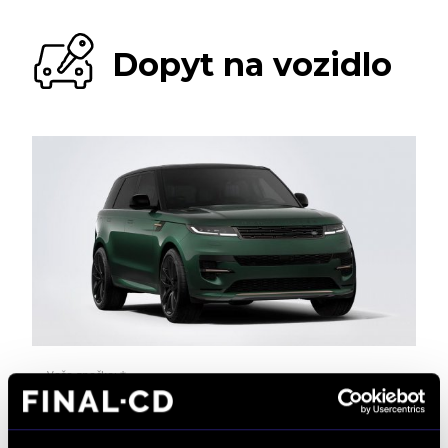
Dopyt na vozidlo
Vaša značka: *