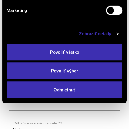
Kedy Vás máme kontaktovať:
Marketing
Aký model Vás zaujíma: *
Zobraziť detaily
Povoliť všetko
Mám záujem o videoobhliadku vozidla
Povoliť výber
Poznámka:
Odmietnuť
Odkiaľ ste sa o nás dozvedeli? *