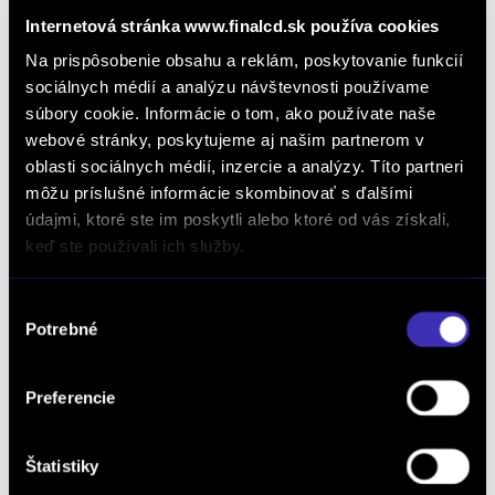
Vaše meno: *
Internetová stránka www.finalcd.sk používa cookies
Na prispôsobenie obsahu a reklám, poskytovanie funkcií
sociálnych médií a analýzu návštevnosti používame
súbory cookie. Informácie o tom, ako používate naše
Spoločnosť:
webové stránky, poskytujeme aj našim partnerom v
oblasti sociálnych médií, inzercie a analýzy. Títo partneri
môžu príslušné informácie skombinovať s ďalšími
Telefón: *
údajmi, ktoré ste im poskytli alebo ktoré od vás získali,
keď ste používali ich služby.
Výber
E-mail: *
Potrebné
súhlasu
Preferencie
Pobočka: *
Štatistiky