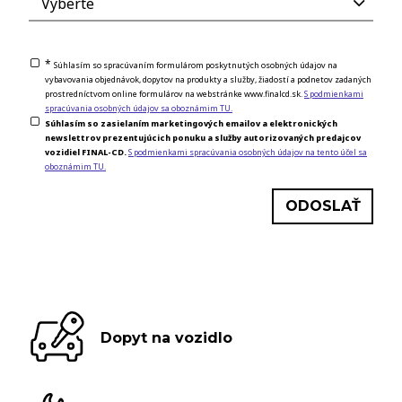
*
Súhlasím so spracúvaním formulárom poskytnutých osobných údajov na
vybavovania objednávok, dopytov na produkty a služby, žiadostí a podnetov zadaných
prostredníctvom online formulárov na webstránke www.finalcd.sk.
S podmienkami
spracúvania osobných údajov sa oboznámim TU.
Súhlasím so zasielaním marketingových emailov a elektronických
newslettrov prezentujúcich ponuku a služby autorizovaných predajcov
vozidiel FINAL-CD.
S podmienkami spracúvania osobných údajov na tento účel sa
oboznámim TU.
Dopyt na vozidlo