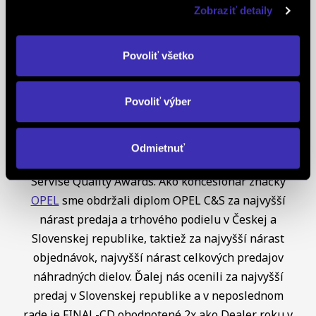
globálnou autoritou v oblasti hodnotenia a
Zobraziť detaily
oceňovania obchodných značiek a znakom
špeciálneho postavenia a uznania vynikajúcej
Povoliť všetko
pozície značky na lokálnom trhu. Na základe
jednotných kritérií a metód každoročne oceňuje
Povoliť výber
najlepšie z najlepších značiek v takmer 90
krajinách na piatich kontinentoch FINAL-CD ako
jediný koncesionár značky
PEUGEOT
v celej
Odmietnuť
Európe získal už 5x prestížne ocenenie Peugeot
Servise Quality Awards. Ako koncesionár značky
OPEL
sme obdržali diplom OPEL C&S za najvyšší
nárast predaja a trhového podielu v Českej a
Slovenskej republike, taktiež za najvyšší nárast
objednávok, najvyšší nárast celkových predajov
náhradných dielov. Ďalej nás ocenili za najvyšší
predaj v Slovenskej republike a v neposlednom
rade je FINAL-CD ohodnotené 2x ako Dealer roku v