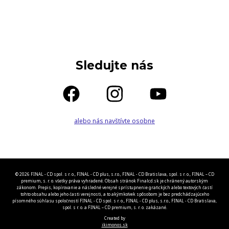
Sledujte nás
alebo nás navštívte osobne
© 2026 FINAL - CD spol. s r. o., FINAL - CD plus, s.r.o., FINAL - CD Bratislava, spol. s r. o., FINAL – CD
premium, s. r. o. všetky práva vyhradené. Obsah stránok Finalcd.sk je chránený autorským
zákonom. Prepis, kopírovanie a následné verejné sprístupnenie grafických alebo textových častí
tohto obsahu alebo jeho časti verejnosti, a to akýmkoľvek spôsobom je bez predchádzajúceho
písomného súhlasu spoločností FINAL - CD spol. s r. o., FINAL - CD plus, s.r.o., FINAL - CD Bratislava,
spol. s r. o. a FINAL – CD premium, s. r. o. zakázané.
Created by
ikimonos.sk