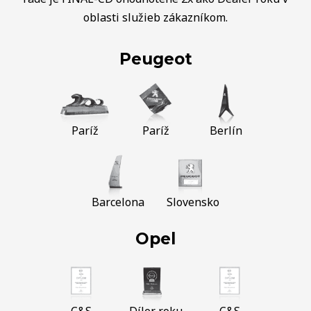
oblasti služieb zákazníkom.
Peugeot
Paríž
Paríž
Berlín
Barcelona
Slovensko
Opel
C&S
Díler roku
C&S