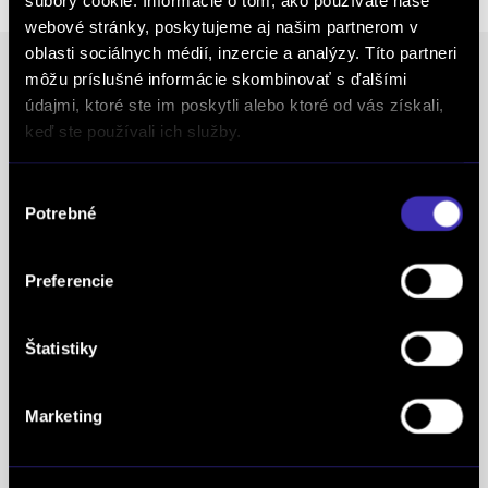
súbory cookie. Informácie o tom, ako používate naše
webové stránky, poskytujeme aj našim partnerom v
oblasti sociálnych médií, inzercie a analýzy. Títo partneri
môžu príslušné informácie skombinovať s ďalšími
údajmi, ktoré ste im poskytli alebo ktoré od vás získali,
Ocenenia
keď ste používali ich služby.
FINAL-CD získalo prestížny certifikát AAA Highest
Výber
Creditworthiness, tento certifikát je jedným z
Potrebné
súhlasu
najdôležitejších Európskych štandardov
definujúcich kvalitu obchodnej činnosti. Je
Preferencie
medzinárodne uznávanou známkou obchodnej
kvality a vyhodnocuje sa na základe rovnakej
Štatistiky
analytickej metodiky pre všetky európske trhy.
Spoločnosť FINAL-CD získala aj prestížny titul
Superbrands, už tretí rok po sebe. Medzi
Marketing
Superbrands spoločnosti sme sa zaradili v rokoch
2021, 2022 a aj 2023. Je najuznávanejšou