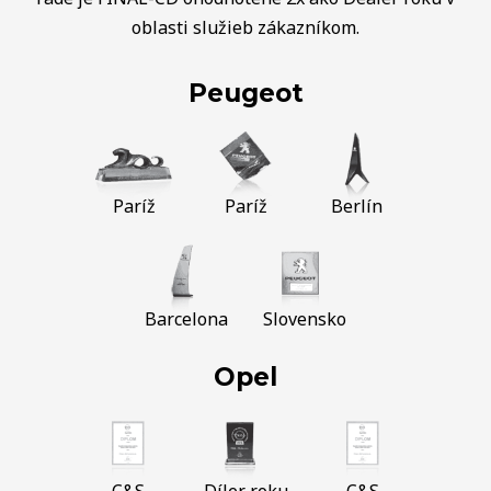
oblasti služieb zákazníkom.
Peugeot
Paríž
Paríž
Berlín
Barcelona
Slovensko
Opel
C&S
Díler roku
C&S