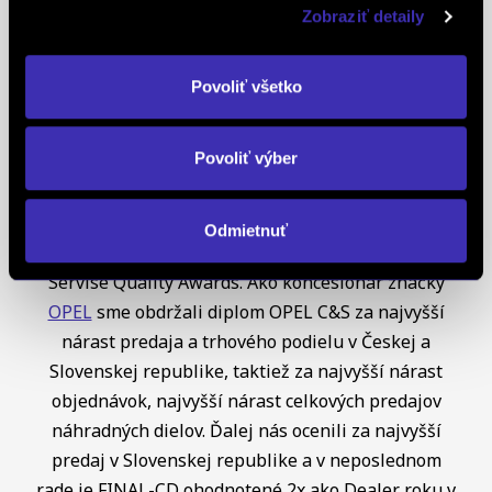
globálnou autoritou v oblasti hodnotenia a
Zobraziť detaily
oceňovania obchodných značiek a znakom
špeciálneho postavenia a uznania vynikajúcej
Povoliť všetko
pozície značky na lokálnom trhu. Na základe
jednotných kritérií a metód každoročne oceňuje
Povoliť výber
najlepšie z najlepších značiek v takmer 90
krajinách na piatich kontinentoch FINAL-CD ako
jediný koncesionár značky
PEUGEOT
v celej
Odmietnuť
Európe získal už 5x prestížne ocenenie Peugeot
Servise Quality Awards. Ako koncesionár značky
OPEL
sme obdržali diplom OPEL C&S za najvyšší
nárast predaja a trhového podielu v Českej a
Slovenskej republike, taktiež za najvyšší nárast
objednávok, najvyšší nárast celkových predajov
náhradných dielov. Ďalej nás ocenili za najvyšší
predaj v Slovenskej republike a v neposlednom
rade je FINAL-CD ohodnotené 2x ako Dealer roku v