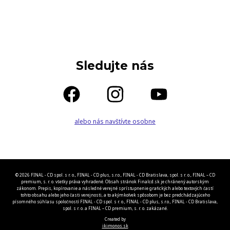
Sledujte nás
alebo nás navštívte osobne
© 2026 FINAL - CD spol. s r. o., FINAL - CD plus, s.r.o., FINAL - CD Bratislava, spol. s r. o., FINAL – CD
premium, s. r. o. všetky práva vyhradené. Obsah stránok Finalcd.sk je chránený autorským
zákonom. Prepis, kopírovanie a následné verejné sprístupnenie grafických alebo textových častí
tohto obsahu alebo jeho časti verejnosti, a to akýmkoľvek spôsobom je bez predchádzajúceho
písomného súhlasu spoločností FINAL - CD spol. s r. o., FINAL - CD plus, s.r.o., FINAL - CD Bratislava,
spol. s r. o. a FINAL – CD premium, s. r. o. zakázané.
Created by
ikimonos.sk