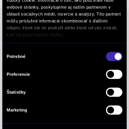
súbory cookie. Informácie o tom, ako používate naše
webové stránky, poskytujeme aj našim partnerom v
oblasti sociálnych médií, inzercie a analýzy. Títo partneri
môžu príslušné informácie skombinovať s ďalšími
údajmi, ktoré ste im poskytli alebo ktoré od vás získali,
Ocenenia
keď ste používali ich služby.
FINAL-CD získalo prestížny certifikát AAA Highest
Výber
Creditworthiness, tento certifikát je jedným z
Potrebné
súhlasu
najdôležitejších Európskych štandardov
definujúcich kvalitu obchodnej činnosti. Je
Preferencie
medzinárodne uznávanou známkou obchodnej
kvality a vyhodnocuje sa na základe rovnakej
Štatistiky
analytickej metodiky pre všetky európske trhy.
Spoločnosť FINAL-CD získala aj prestížny titul
Superbrands, už tretí rok po sebe. Medzi
Marketing
Superbrands spoločnosti sme sa zaradili v rokoch
2021, 2022 a aj 2023. Je najuznávanejšou