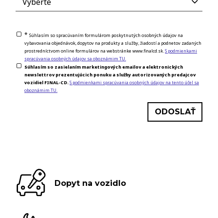
*
Súhlasím so spracúvaním formulárom poskytnutých osobných údajov na
vybavovania objednávok, dopytov na produkty a služby, žiadostí a podnetov zadaných
prostredníctvom online formulárov na webstránke www.finalcd.sk.
S podmienkami
spracúvania osobných údajov sa oboznámim TU.
Súhlasím so zasielaním marketingových emailov a elektronických
newslettrov prezentujúcich ponuku a služby autorizovaných predajcov
vozidiel FINAL-CD.
S podmienkami spracúvania osobných údajov na tento účel sa
oboznámim TU.
Dopyt na vozidlo