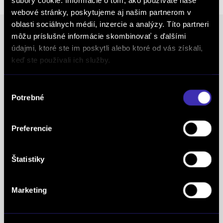
súbory cookie. Informácie o tom, ako používate naše
webové stránky, poskytujeme aj našim partnerom v
oblasti sociálnych médií, inzercie a analýzy. Títo partneri
môžu príslušné informácie skombinovať s ďalšími
údajmi, ktoré ste im poskytli alebo ktoré od vás získali,
Ocenenia
keď ste používali ich služby.
FINAL-CD získalo prestížny certifikát AAA Highest
Výber
Creditworthiness, tento certifikát je jedným z
Potrebné
súhlasu
najdôležitejších Európskych štandardov
definujúcich kvalitu obchodnej činnosti. Je
Preferencie
medzinárodne uznávanou známkou obchodnej
kvality a vyhodnocuje sa na základe rovnakej
Štatistiky
analytickej metodiky pre všetky európske trhy.
Spoločnosť FINAL-CD získala aj prestížny titul
Superbrands, už tretí rok po sebe. Medzi
Marketing
Superbrands spoločnosti sme sa zaradili v rokoch
2021, 2022 a aj 2023. Je najuznávanejšou