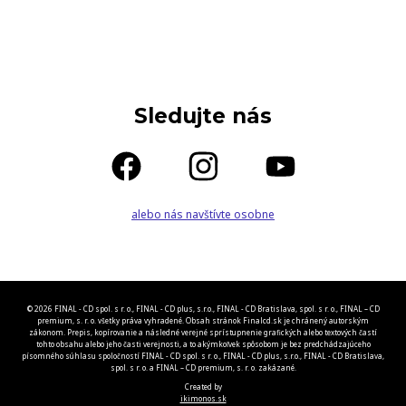
Sledujte nás
alebo nás navštívte osobne
© 2026 FINAL - CD spol. s r. o., FINAL - CD plus, s.r.o., FINAL - CD Bratislava, spol. s r. o., FINAL – CD
premium, s. r. o. všetky práva vyhradené. Obsah stránok Finalcd.sk je chránený autorským
zákonom. Prepis, kopírovanie a následné verejné sprístupnenie grafických alebo textových častí
tohto obsahu alebo jeho časti verejnosti, a to akýmkoľvek spôsobom je bez predchádzajúceho
písomného súhlasu spoločností FINAL - CD spol. s r. o., FINAL - CD plus, s.r.o., FINAL - CD Bratislava,
spol. s r. o. a FINAL – CD premium, s. r. o. zakázané.
Created by
ikimonos.sk