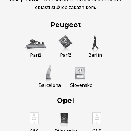
oblasti služieb zákazníkom.
Peugeot
Paríž
Paríž
Berlín
Barcelona
Slovensko
Opel
C&S
Díler roku
C&S