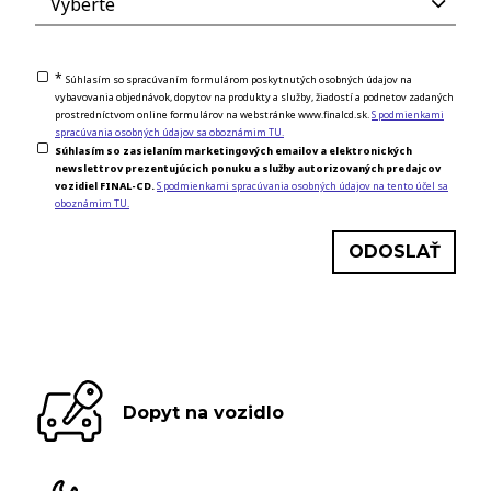
*
Súhlasím so spracúvaním formulárom poskytnutých osobných údajov na
vybavovania objednávok, dopytov na produkty a služby, žiadostí a podnetov zadaných
prostredníctvom online formulárov na webstránke www.finalcd.sk.
S podmienkami
spracúvania osobných údajov sa oboznámim TU.
Súhlasím so zasielaním marketingových emailov a elektronických
newslettrov prezentujúcich ponuku a služby autorizovaných predajcov
vozidiel FINAL-CD.
S podmienkami spracúvania osobných údajov na tento účel sa
oboznámim TU.
Dopyt na vozidlo