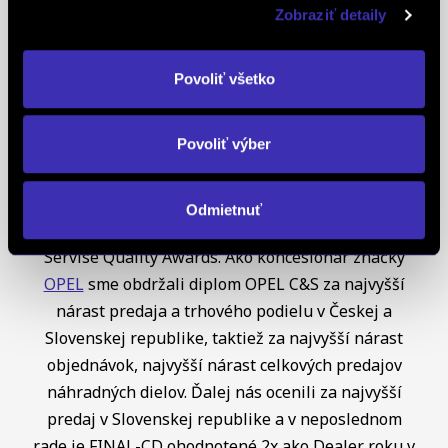
globálnou autoritou v oblasti hodnotenia a
Zobraziť detaily
oceňovania obchodných značiek a znakom
špeciálneho postavenia a uznania vynikajúcej
Povoliť všetko
pozície značky na lokálnom trhu. Na základe
jednotných kritérií a metód každoročne oceňuje
Povoliť výber
najlepšie z najlepších značiek v takmer 90
krajinách na piatich kontinentoch FINAL-CD ako
jediný koncesionár značky
PEUGEOT
v celej
Odmietnuť
Európe získal už 5x prestížne ocenenie Peugeot
Servise Quality Awards. Ako koncesionár značky
OPEL
sme obdržali diplom OPEL C&S za najvyšší
nárast predaja a trhového podielu v Českej a
Slovenskej republike, taktiež za najvyšší nárast
objednávok, najvyšší nárast celkových predajov
náhradných dielov. Ďalej nás ocenili za najvyšší
predaj v Slovenskej republike a v neposlednom
rade je FINAL-CD ohodnotené 2x ako Dealer roku v