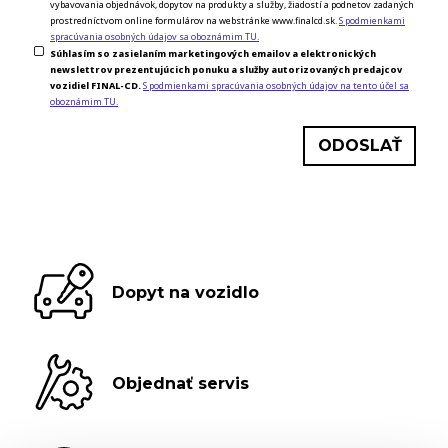
vybavovania objednávok, dopytov na produkty a služby, žiadostí a podnetov zadaných
prostredníctvom online formulárov na webstránke www.finalcd.sk.
S podmienkami
spracúvania osobných údajov sa oboznámim TU.
Súhlasím so zasielaním marketingových emailov a elektronických
newslettrov prezentujúcich ponuku a služby autorizovaných predajcov
vozidiel FINAL-CD.
S podmienkami spracúvania osobných údajov na tento účel sa
oboznámim TU.
Dopyt na vozidlo
Objednať servis