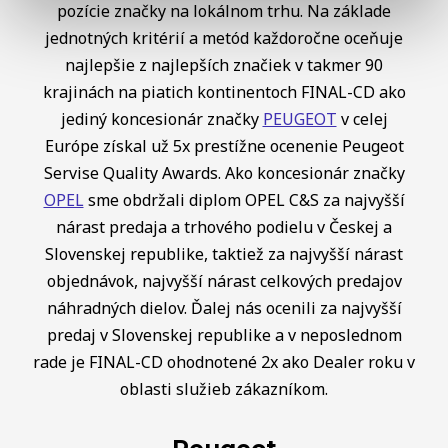
pozície značky na lokálnom trhu. Na základe
jednotných kritérií a metód každoročne oceňuje
najlepšie z najlepších značiek v takmer 90
krajinách na piatich kontinentoch FINAL-CD ako
jediný koncesionár značky
PEUGEOT
v celej
Európe získal už 5x prestížne ocenenie Peugeot
Servise Quality Awards. Ako koncesionár značky
OPEL
sme obdržali diplom OPEL C&S za najvyšší
nárast predaja a trhového podielu v Českej a
Slovenskej republike, taktiež za najvyšší nárast
objednávok, najvyšší nárast celkových predajov
náhradných dielov. Ďalej nás ocenili za najvyšší
predaj v Slovenskej republike a v neposlednom
rade je FINAL-CD ohodnotené 2x ako Dealer roku v
oblasti služieb zákazníkom.