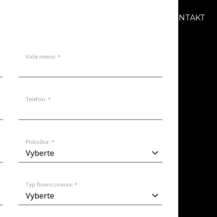
AKCIE
BLOG
O NÁS
KARIÉRA
KONTAKT
Vaše meno: *
Telefón: *
Pobočka: *
Typ financovania: *