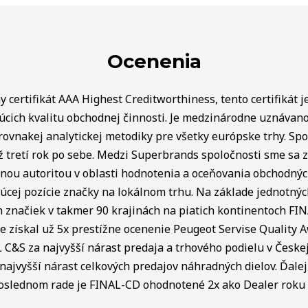
Ocenenia
 certifikát AAA Highest Creditworthiness, tento certifikát j
úcich kvalitu obchodnej činnosti. Je medzinárodne uznávan
rovnakej analytickej metodiky pre všetky európske trhy. Spo
ž tretí rok po sebe. Medzi Superbrands spoločnosti sme sa za
lnou autoritou v oblasti hodnotenia a oceňovania obchodný
úcej pozície značky na lokálnom trhu. Na základe jednotnýc
ch značiek v takmer 90 krajinách na piatich kontinentoch FI
e získal už 5x prestížne ocenenie Peugeot Servise Quality 
C&S za najvyšší nárast predaja a trhového podielu v Českej 
najvyšší nárast celkových predajov náhradných dielov. Ďalej 
poslednom rade je FINAL-CD ohodnotené 2x ako Dealer roku v