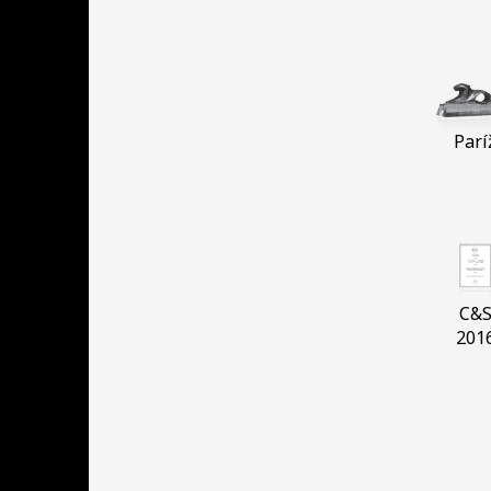
Parí
C&
201