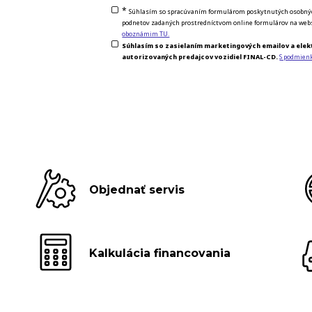
*
Súhlasím so spracúvaním formulárom poskytnutých osobných 
podnetov zadaných prostredníctvom online formulárov na webs
oboznámim TU.
Súhlasím so zasielaním marketingových emailov a elek
autorizovaných predajcov vozidiel FINAL-CD.
S podmien
Objednať servis
Kalkulácia financovania