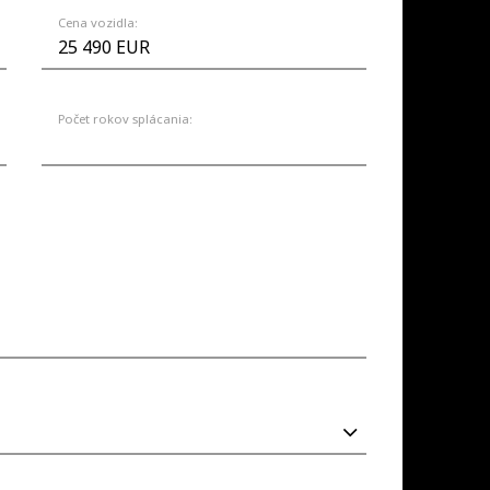
Cena vozidla:
Počet rokov splácania: