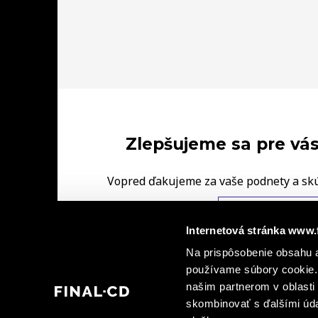
Zlepšujeme sa pre vás
Vopred ďakujeme za vaše podnety a sk
FINAL‑CD.
NAPÍŠTE NÁM V
Internetová stránka www.
|
Na prispôsobenie obsahu a
Ochrana osobných údajov
Informácie o kamerovýc
|
používame súbory cookie. 
dohody spoločných prevádzkovateľov
Informá
našim partnerom v oblasti 
skombinovať s ďalšími údaj