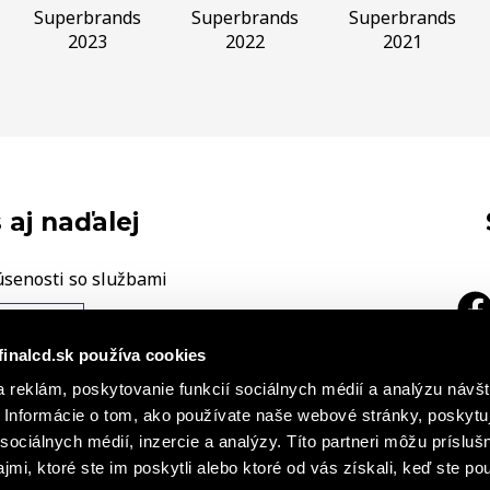
Superbrands
Superbrands
Superbrands
2023
2022
2021
 aj naďalej
úsenosti so službami
ÁŠ NÁZOR
finalcd.sk používa cookies
|
 reklám, poskytovanie funkcií sociálnych médií a analýzu návšt
a
h záznamoch
Základné časti
Informácie o tom, ako používate naše webové stránky, poskytu
cie o súboroch cookies
sociálnych médií, inzercie a analýzy. Títo partneri môžu prísluš
mi, ktoré ste im poskytli alebo ktoré od vás získali, keď ste pou