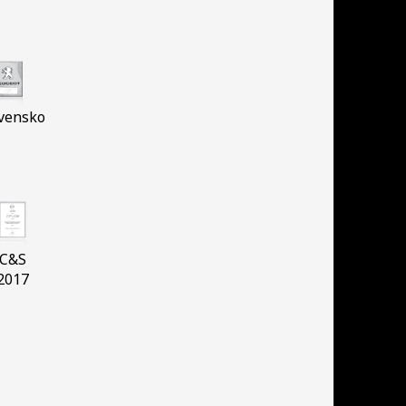
vensko
C&S
2017