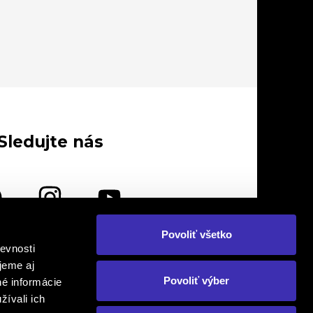
Sledujte nás
Povoliť všetko
evnosti
lebo nás navštívte osobne
jeme aj
Povoliť výber
né informácie
žívali ich