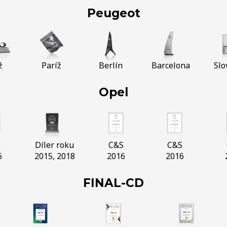
Peugeot
ž
Paríž
Berlín
Barcelona
Slo
Opel
S
Díler roku
C&S
C&S
6
2015, 2018
2016
2016
FINAL-CD