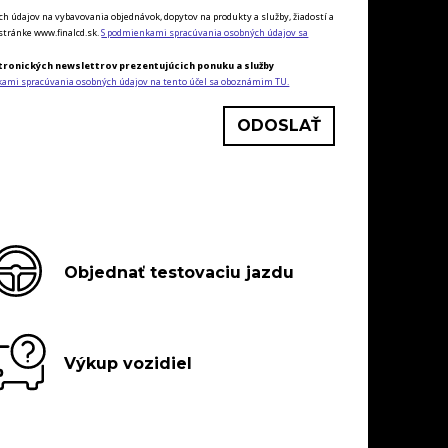
údajov na vybavovania objednávok, dopytov na produkty a služby, žiadostí a
tránke www.finalcd.sk.
S podmienkami spracúvania osobných údajov sa
tronických newslettrov prezentujúcich ponuku a služby
kami spracúvania osobných údajov na tento účel sa oboznámim TU.
Objednať testovaciu jazdu
Výkup vozidiel