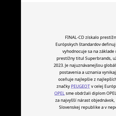
FINAL-CD získalo prestížny
Európskych štandardov definuj
vyhodnocuje sa na základe 
prestížny titul Superbrands, u
2023. Je najuznávanejšou globá
postavenia a uznania vynikaj
oceňuje najlepšie z najlepší
značky
PEUGEOT
v celej Európ
OPEL
sme obdržali diplom OPEL 
za najvyšší nárast objednávok, 
Slovenskej republike a v ne