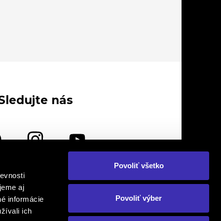
Sledujte nás
Povoliť všetko
evnosti
lebo nás navštívte osobne
jeme aj
Povoliť výber
né informácie
žívali ich