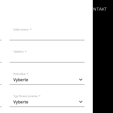
AKCIE
BLOG
O NÁS
KARIÉRA
KONTAKT
Vaše meno: *
Telefón: *
Pobočka: *
Typ financovania: *