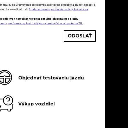
údajov na vybavovania objednávok, dopytov na produkty a služby, žiadostí a
tránke www.finalcd.sk.
S podmienkami spracúvania osobných údajov sa
tronických newslettrov prezentujúcich ponuku a služby
kami spracúvania osobných údajov na tento účel sa oboznámim TU.
Objednať testovaciu jazdu
Výkup vozidiel