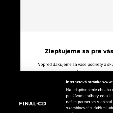
Zlepšujeme sa pre vás
Vopred ďakujeme za vaše podnety a sk
FINAL‑CD.
NAPÍŠTE NÁM V
Internetová stránka www.
|
Na prispôsobenie obsahu a
Ochrana osobných údajov
Informácie o kamerovýc
|
používame súbory cookie. 
dohody spoločných prevádzkovateľov
Informá
našim partnerom v oblasti 
skombinovať s ďalšími údaj