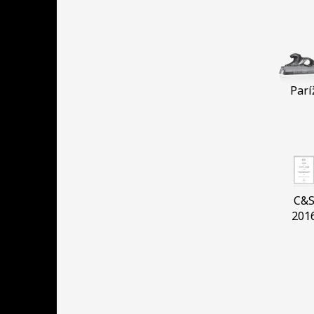
Parí
C&
201