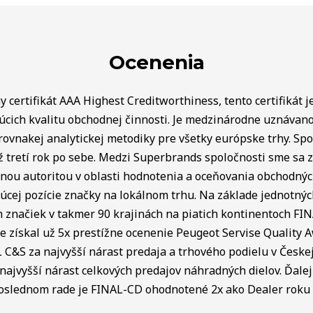
Ocenenia
 certifikát AAA Highest Creditworthiness, tento certifikát j
úcich kvalitu obchodnej činnosti. Je medzinárodne uznávan
rovnakej analytickej metodiky pre všetky európske trhy. Spo
ž tretí rok po sebe. Medzi Superbrands spoločnosti sme sa za
lnou autoritou v oblasti hodnotenia a oceňovania obchodný
úcej pozície značky na lokálnom trhu. Na základe jednotnýc
ch značiek v takmer 90 krajinách na piatich kontinentoch FI
e získal už 5x prestížne ocenenie Peugeot Servise Quality 
C&S za najvyšší nárast predaja a trhového podielu v Českej 
najvyšší nárast celkových predajov náhradných dielov. Ďalej 
poslednom rade je FINAL-CD ohodnotené 2x ako Dealer roku v