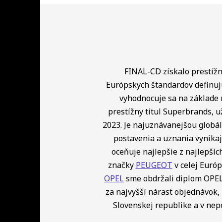
FINAL-CD získalo prestížny
Európskych štandardov definuj
vyhodnocuje sa na základe 
prestížny titul Superbrands, u
2023. Je najuznávanejšou globá
postavenia a uznania vynikaj
oceňuje najlepšie z najlepší
značky
PEUGEOT
v celej Európ
OPEL
sme obdržali diplom OPEL 
za najvyšší nárast objednávok, 
Slovenskej republike a v ne