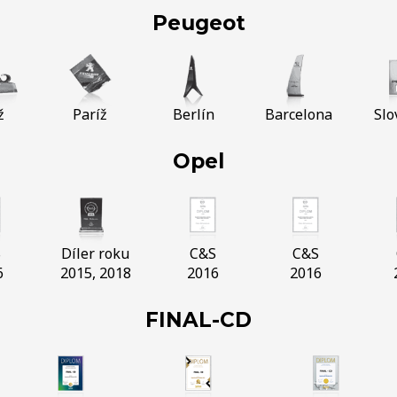
Peugeot
ž
Paríž
Berlín
Barcelona
Slo
Opel
S
Díler roku
C&S
C&S
6
2015, 2018
2016
2016
FINAL-CD