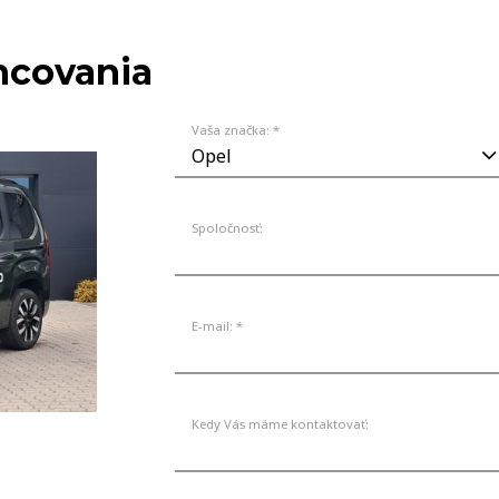
VOZIDLÁ
ancovania
Vaša značka: *
Spoločnosť:
E-mail: *
Kedy Vás máme kontaktovať: