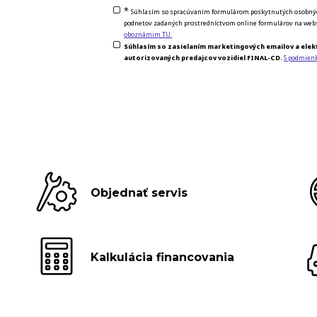
*
Súhlasím so spracúvaním formulárom poskytnutých osobných 
podnetov zadaných prostredníctvom online formulárov na webs
oboznámim TU.
Súhlasím so zasielaním marketingových emailov a elek
autorizovaných predajcov vozidiel FINAL-CD.
S podmien
Objednať servis
Kalkulácia financovania