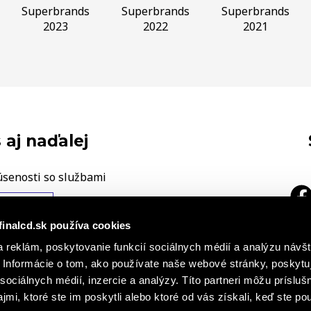
Superbrands
Superbrands
Superbrands
2023
2022
2021
 aj naďalej
úsenosti so službami
ÁŠ NÁZOR
finalcd.sk používa cookies
|
 reklám, poskytovanie funkcií sociálnych médií a analýzu návšt
a
h záznamoch
Základné časti
Informácie o tom, ako používate naše webové stránky, poskytu
cie o súboroch cookies
sociálnych médií, inzercie a analýzy. Títo partneri môžu prísluš
mi, ktoré ste im poskytli alebo ktoré od vás získali, keď ste pou