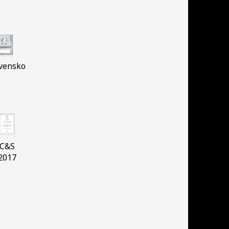
vensko
C&S
2017