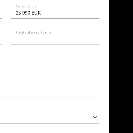
Cena vozidla:
Počet rokov splácania: