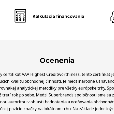
Kalkulácia financovania
Ocenenia
 certifikát AAA Highest Creditworthiness, tento certifikát j
úcich kvalitu obchodnej činnosti. Je medzinárodne uznávan
rovnakej analytickej metodiky pre všetky európske trhy. Spo
ž tretí rok po sebe. Medzi Superbrands spoločnosti sme sa za
lnou autoritou v oblasti hodnotenia a oceňovania obchodný
úcej pozície značky na lokálnom trhu. Na základe jednotnýc