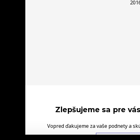
201
Zlepšujeme sa pre vás
Vopred ďakujeme za vaše podnety a sk
FINAL‑CD.
NAPÍŠTE NÁM V