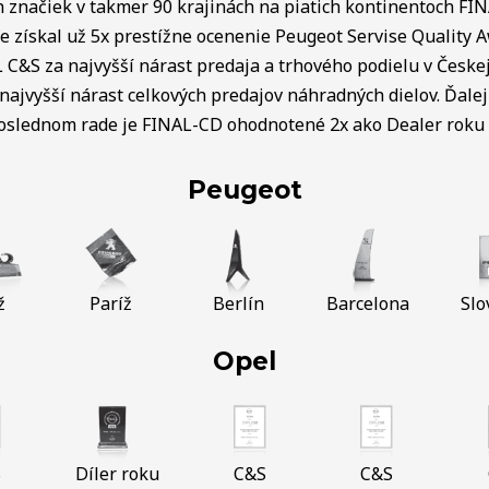
ch značiek v takmer 90 krajinách na piatich kontinentoch FI
e získal už 5x prestížne ocenenie Peugeot Servise Quality 
C&S za najvyšší nárast predaja a trhového podielu v Českej 
najvyšší nárast celkových predajov náhradných dielov. Ďalej 
poslednom rade je FINAL-CD ohodnotené 2x ako Dealer roku v
Peugeot
ž
Paríž
Berlín
Barcelona
Slo
Opel
S
Díler roku
C&S
C&S