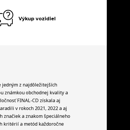
Výkup vozidiel
e jedným z najdôležitejších
ou známkou obchodnej kvality a
ločnosť FINAL-CD získala aj
radili v rokoch 2021, 2022 a aj
ch značiek a znakom špeciálneho
h kritérií a metód každoročne