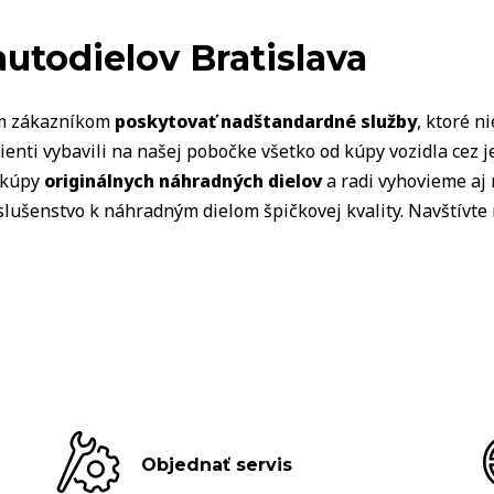
VOZIDLÁ
utodielov Bratislava
im zákazníkom
poskytovať nadštandardné služby
, ktoré 
enti vybavili na našej pobočke všetko od kúpy vozidla cez j
 kúpy
originálnych náhradných dielov
a radi vyhovieme aj
slušenstvo k náhradným dielom špičkovej kvality. Navštívte
Objednať servis