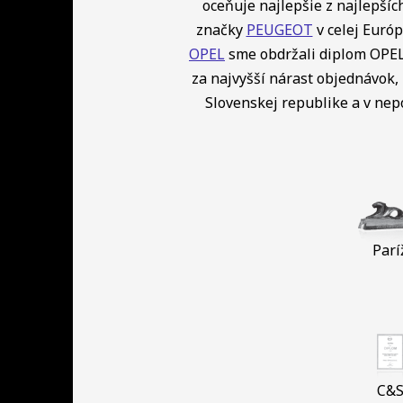
oceňuje najlepšie z najlepší
značky
PEUGEOT
v celej Európ
OPEL
sme obdržali diplom OPEL 
za najvyšší nárast objednávok, 
Slovenskej republike a v ne
Parí
C&