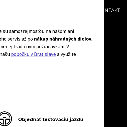
AKCIE
BLOG
O NÁS
KARIÉRA
KONTAKT
nie sú samozrejmosťou na našom ani
eho servis až po
nákup náhradných dielov
.
 menej tradičným požiadavkám. V
 našu
pobočku v Bratislave
a využite
Objednať testovaciu jazdu