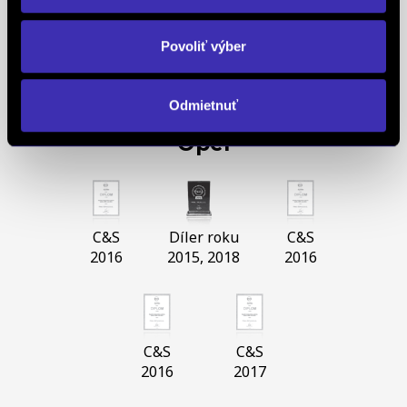
Paríž
Paríž
Berlín
Povoliť výber
Barcelona
Slovensko
Odmietnuť
Opel
C&S
Díler roku
C&S
2016
2015, 2018
2016
C&S
C&S
2016
2017