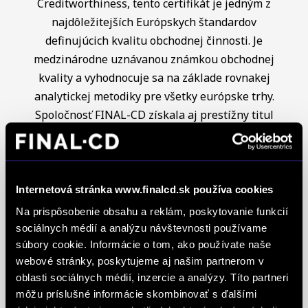
Creditworthiness, tento certifikát je jedným z
najdôležitejších Európskych štandardov
definujúcich kvalitu obchodnej činnosti. Je
medzinárodne uznávanou známkou obchodnej
kvality a vyhodnocuje sa na základe rovnakej
analytickej metodiky pre všetky európske trhy.
Spoločnosť FINAL-CD získala aj prestížny titul
Superbrands, už tretí rok po sebe. Medzi
Superbrands spoločnosti sme sa zaradili v rokoch
2021, 2022 a aj 2023. Je najuznávanejšou
globálnou autoritou v oblasti hodnotenia a
Internetová stránka www.finalcd.sk používa cookies
oceňovania obchodných značiek a znakom
Na prispôsobenie obsahu a reklám, poskytovanie funkcií
špeciálneho postavenia a uznania vynikajúcej
sociálnych médií a analýzu návštevnosti používame
pozície značky na lokálnom trhu. Na základe
súbory cookie. Informácie o tom, ako používate naše
webové stránky, poskytujeme aj našim partnerom v
jednotných kritérií a metód každoročne oceňuje
oblasti sociálnych médií, inzercie a analýzy. Títo partneri
najlepšie z najlepších značiek v takmer 90
môžu príslušné informácie skombinovať s ďalšími
krajinách na piatich kontinentoch FINAL-CD ako