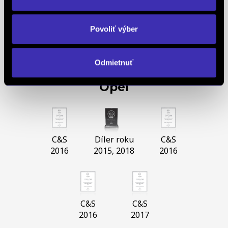
Paríž
Paríž
Berlín
Povoliť výber
Barcelona
Slovensko
Odmietnuť
Opel
C&S
Díler roku
C&S
2016
2015, 2018
2016
C&S
C&S
2016
2017