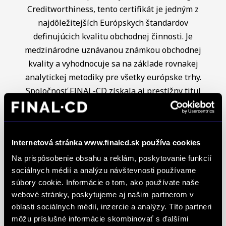
Creditworthiness, tento certifikát je jedným z
najdôležitejších Európskych štandardov
definujúcich kvalitu obchodnej činnosti. Je
medzinárodne uznávanou známkou obchodnej
kvality a vyhodnocuje sa na základe rovnakej
analytickej metodiky pre všetky európske trhy.
Spoločnosť FINAL-CD získala aj prestížny titul
Superbrands, už tretí rok po sebe. Medzi
Superbrands spoločnosti sme sa zaradili v rokoch
2021, 2022 a aj 2023. Je najuznávanejšou
Internetová stránka www.finalcd.sk používa cookies
globálnou autoritou v oblasti hodnotenia a
oceňovania obchodných značiek a znakom
Na prispôsobenie obsahu a reklám, poskytovanie funkcií
sociálnych médií a analýzu návštevnosti používame
špeciálneho postavenia a uznania vynikajúcej
súbory cookie. Informácie o tom, ako používate naše
pozície značky na lokálnom trhu. Na základe
webové stránky, poskytujeme aj našim partnerom v
jednotných kritérií a metód každoročne oceňuje
oblasti sociálnych médií, inzercie a analýzy. Títo partneri
najlepšie z najlepších značiek v takmer 90
môžu príslušné informácie skombinovať s ďalšími