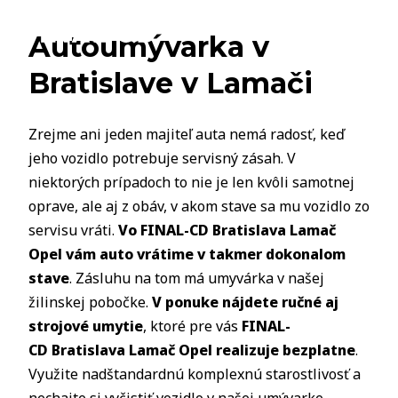
Autoumývarka v
Bratislave v Lamači
Zrejme ani jeden majiteľ auta nemá radosť, keď
jeho vozidlo potrebuje servisný zásah. V
niektorých prípadoch to nie je len kvôli samotnej
oprave, ale aj z obáv, v akom stave sa mu vozidlo zo
servisu vráti.
Vo FINAL-CD Bratislava Lamač
Opel vám auto vrátime v takmer dokonalom
stave
. Zásluhu na tom má umyvárka v našej
žilinskej pobočke.
V ponuke nájdete ručné aj
strojové umytie
, ktoré pre vás
FINAL-
CD Bratislava Lamač Opel realizuje bezplatne
.
Využite nadštandardnú komplexnú starostlivosť a