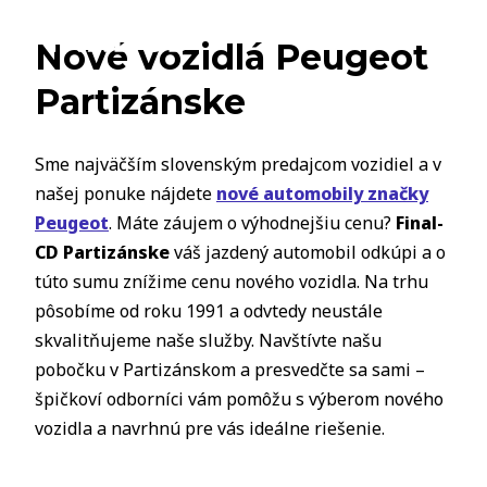
Nové vozidlá Peugeot
Partizánske
Sme najväčším slovenským predajcom vozidiel a v
našej ponuke nájdete
nové automobily značky
Peugeot
. Máte záujem o výhodnejšiu cenu?
Final-
CD Partizánske
váš jazdený automobil odkúpi a o
túto sumu znížime cenu nového vozidla. Na trhu
pôsobíme od roku 1991 a odvtedy neustále
skvalitňujeme naše služby. Navštívte našu
pobočku v Partizánskom a presvedčte sa sami –
špičkoví odborníci vám pomôžu s výberom nového
vozidla a navrhnú pre vás ideálne riešenie.