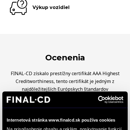
Výkup vozidiel
Ocenenia
FINAL-CD získalo prestížny certifikát AAA Highest
Creditworthiness, tento certifikát je jedným z
najdôležitejších Európskych štandardov
definujúcich kvalitu obchodnej činnosti. Je
medzinárodne uznávanou známkou obchodnej
kvality a vyhodnocuje sa na základe rovnakej
analytickej metodiky pre všetky európske trhy.
Internetová stránka www.finalcd.sk používa cookies
Spoločnosť FINAL-CD získala aj prestížny titul
Na prispôsobenie obsahu a reklám, poskytovanie funkcií