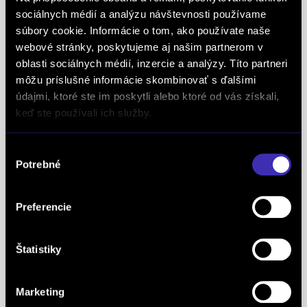
Superbrands, už tretí rok po sebe. Medzi
sociálnych médií a analýzu návštevnosti používame
súbory cookie. Informácie o tom, ako používate naše
Superbrands spoločnosti sme sa zaradili v rokoch
webové stránky, poskytujeme aj našim partnerom v
2021, 2022 a aj 2023. Je najuznávanejšou
oblasti sociálnych médií, inzercie a analýzy. Títo partneri
globálnou autoritou v oblasti hodnotenia a
môžu príslušné informácie skombinovať s ďalšími
oceňovania obchodných značiek a znakom
údajmi, ktoré ste im poskytli alebo ktoré od vás získali,
špeciálneho postavenia a uznania vynikajúcej
keď ste používali ich služby.
pozície značky na lokálnom trhu. Na základe
jednotných kritérií a metód každoročne oceňuje
Výber
najlepšie z najlepších značiek v takmer 90
Potrebné
súhlasu
krajinách na piatich kontinentoch FINAL-CD ako
jediný koncesionár značky
PEUGEOT
v celej
Preferencie
Európe získal už 5x prestížne ocenenie Peugeot
Servise Quality Awards. Ako koncesionár značky
Štatistiky
OPEL
sme obdržali diplom OPEL C&S za najvyšší
nárast predaja a trhového podielu v Českej a
Slovenskej republike, taktiež za najvyšší nárast
Marketing