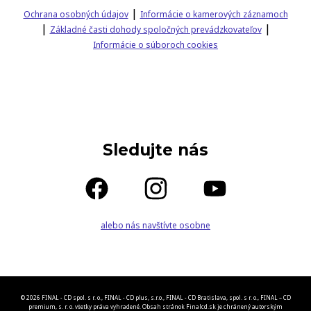
|
Ochrana osobných údajov
Informácie o kamerových záznamoch
|
|
Základné časti dohody spoločných prevádzkovateľov
Informácie o súboroch cookies
Sledujte nás
alebo nás navštívte osobne
© 2026 FINAL - CD spol. s r. o., FINAL - CD plus, s.r.o., FINAL - CD Bratislava, spol. s r. o., FINAL – CD
premium, s. r. o. všetky práva vyhradené. Obsah stránok Finalcd.sk je chránený autorským