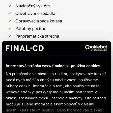
Navigačný systém
Odvetrávané sedadlá
Opravovacia sada kolesa
Palubný počítač
Panoramatická strecha
Parkovacia kamera
Parkovacie senzory
Posilňovač riadenia
Protiprešmykový syst. ASR (TC)
Internetová stránka www.finalcd.sk používa cookies
Rádio + CD + MP3
Na prispôsobenie obsahu a reklám, poskytovanie funkcií
sociálnych médií a analýzu návštevnosti používame
Servisná knižka
súbory cookie. Informácie o tom, ako používate naše
Sledovanie únavy vodiča
webové stránky, poskytujeme aj našim partnerom v
Systém kontroly tlaku v pneumatikách (TPMS)
oblasti sociálnych médií, inzercie a analýzy. Títo partneri
Systém snímania mŕtveho uhla
môžu príslušné informácie skombinovať s ďalšími
údajmi, ktoré ste im poskytli alebo ktoré od vás získali,
Systém tiesňového volania (e-Call)