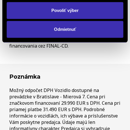
Ďalšia výbava
Povoliť výber
VOZIDLO vo výrobe, dodanie September 2026
Odmietnuť
ZÁRUKA 5 ROKOV / 100 000 KM. Doživotný servis
na vozidlo platí v prípade využitia značkového
financovania cez FINAL-CD.
Poznámka
Možný odpočet DPH Vozidlo dostupné na
prevádzke v Bratislave - Mierová 7. Cena pri
značkovom financovaní 29.990 EUR s DPH. Cena pri
priamej platbe 31.490 EUR s DPH. Podrobné
informácie o vozidlách, ich výbave a príslušenstve
Vám poskytne predajca. Údaje majú len
informatívny charakter. Predajca si vyhradzuje