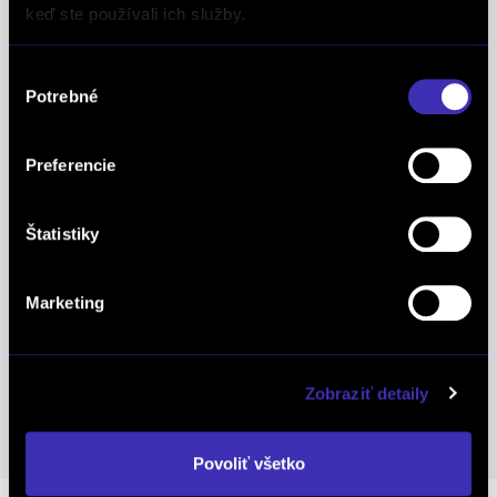
keď ste používali ich služby.
Tempomat
Tónované sklá
Výber
Upozornenie na prichádzajúce vozidlá pri
Potrebné
súhlasu
cúvaní (RCTA)
USB
Preferencie
Varovanie o vzdialenosti (BAS Plus)
Vonkajší teplomer
Štatistiky
Vyhr. predné okno
Vyhrievané sedačky
Marketing
Vyhrievané zrkadlá
Vyhrievaný volant
Welcome light
Zobraziť detaily
WLAN / Wifi Hotspot
Povoliť všetko