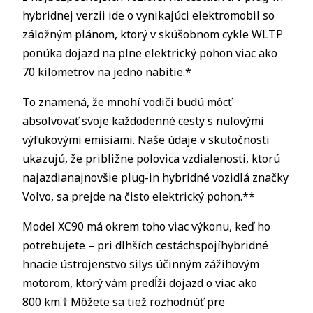
hybridnej verzii ide o vynikajúci elektromobil so
záložným plánom, ktorý v skúšobnom cykle WLTP
ponúka dojazd na plne elektrický pohon viac ako
70 kilometrov na jedno nabitie.*
To znamená, že mnohí vodiči budú môcť
absolvovať svoje každodenné cesty s nulovými
výfukovými emisiami. Naše údaje v skutočnosti
ukazujú, že približne polovica vzdialenosti, ktorú
najazdianajnovšie plug-in hybridné vozidlá značky
Volvo, sa prejde na čisto elektrický pohon.**
Model XC90 má okrem toho viac výkonu, keď ho
potrebujete – pri dlhších cestáchspojíhybridné
hnacie ústrojenstvo silys účinným zážihovým
motorom, ktorý vám predĺži dojazd o viac ako
800 km.† Môžete sa tiež rozhodnúť pre