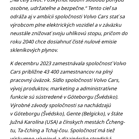
osobne, udržateľne a bezpečne.“ Tento cieľ
sa
odráža aj v ambícii spoločnosti
Volvo Cars
stať sa
výrobcom plne elektrických vozidiel a v záväzku
neustále znižovať svoju uhlíkovú stopu, pričom do
roku 2040 chce dosiahnuť
čisté nulové emisie
skleníkových plynov.
K decembru 2023 zamestnávala spoločnosť Volvo
Cars približne
43 400
zamestnancov na plný
pracovný úväzok
.
Sídlo spoločnosti Volvo Cars,
vývoj produktov, marketing a administratívne
funkcie sú sústredené v Göteborgu (Švédsko).
Výrobné závody spoločnosti sa nachádzajú
v Göteborgu (Švédsko), Gente (Belgicko), v štáte
Južná Karolína (USA) a čínskych mestách Čcheng-
tu, Ta-čching a Tchaj-čou. Spoločnosť má tiež
výskumno-vývojové a dizajnérske strediská