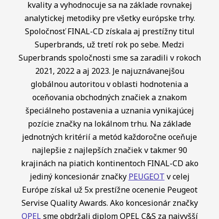
kvality a vyhodnocuje sa na základe rovnakej
analytickej metodiky pre všetky európske trhy.
Spoločnosť FINAL-CD získala aj prestížny titul
Superbrands, už tretí rok po sebe. Medzi
Superbrands spoločnosti sme sa zaradili v rokoch
2021, 2022 a aj 2023. Je najuznávanejšou
globálnou autoritou v oblasti hodnotenia a
oceňovania obchodných značiek a znakom
špeciálneho postavenia a uznania vynikajúcej
pozície značky na lokálnom trhu. Na základe
jednotných kritérií a metód každoročne oceňuje
najlepšie z najlepších značiek v takmer 90
krajinách na piatich kontinentoch FINAL-CD ako
jediný koncesionár značky
PEUGEOT
v celej
Európe získal už 5x prestížne ocenenie Peugeot
Servise Quality Awards. Ako koncesionár značky
OPEL
sme obdržali diplom OPEL C&S za najvyšší