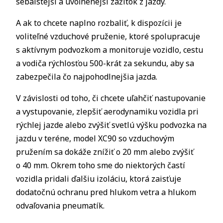
sebaistejší a uvoľnenejší zážitok z jazdy.
A ak to chcete naplno rozbaliť, k dispozícii je
voliteľné vzduchové pruženie, ktoré spolupracuje
s aktívnym podvozkom a monitoruje vozidlo, cestu
a vodiča rýchlosťou 500-krát za sekundu, aby sa
zabezpečila čo najpohodlnejšia jazda.
V závislosti od toho, či chcete uľahčiť nastupovanie
a vystupovanie, zlepšiť aerodynamiku vozidla pri
rýchlej jazde alebo zvýšiť svetlú výšku podvozka na
jazdu v teréne, model XC90 so vzduchovým
pružením sa dokáže znížiť o 20 mm alebo zvýšiť
o 40 mm. Okrem toho sme do niektorých častí
vozidla pridali ďalšiu izoláciu, ktorá zaisťuje
dodatočnú ochranu pred hlukom vetra a hlukom
odvaľovania pneumatík.