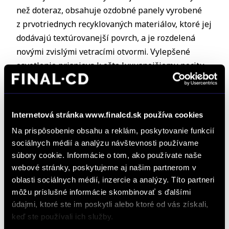
než doteraz, obsahuje ozdobné panely vyrobené
z prvotriednych recyklovaných materiálov, ktoré jej
dodávajú textúrovanejší povrch, a je rozdelená
novými zvislými vetracími otvormi. Vylepšené
osvetlenie prispieva k ešte luxusnejšiemu pocitu
v noci.
Na základe spätnej väzby od súčasných majiteľov
modelu XC90 sme zmenili aj konfiguráciu kabíny,
Internetová stránka www.finalcd.sk používa cookies
aby bola ešte praktickejšia. Naši dizajnéri vytvorili
Na prispôsobenie obsahu a reklám, poskytovanie funkcií
ďalšie úložné priestory v stredovej konzole, ako
sociálnych médií a analýzu návštevnosti používame
napríklad ďalší držiak nápojov, a pre väčšie
súbory cookie. Informácie o tom, ako používate naše
webové stránky, poskytujeme aj našim partnerom v
pohodlie umiestnili bezdrôtovú nabíjačku
oblasti sociálnych médií, inzercie a analýzy. Títo partneri
mobilných telefónov až za stredový tunel, oddelene
môžu príslušné informácie skombinovať s ďalšími
od hlavného odkladacieho priestoru.
údajmi, ktoré ste im poskytli alebo ktoré od vás získali,
keď ste používali ich služby.
Model XC90 je možné v rámci špecifikácie vybaviť