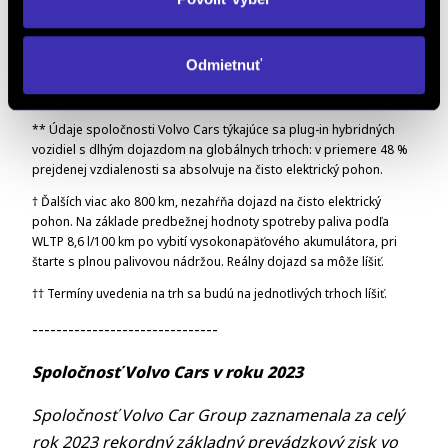
* Dojazd podľa realistického jazdného cyklu WLTP pri riadených
podmienkach pre nové vozidlo. Reálny dojazd sa môže líšiť. Údaje
Odmietnuť
vychádzajú z predbežného cieľa. Čaká sa na konečnú certifikáciu
vozidla.
** Údaje spoločnosti Volvo Cars týkajúce sa plug-in hybridných
vozidiel s dlhým dojazdom na globálnych trhoch: v priemere 48 %
prejdenej vzdialenosti sa absolvuje na čisto elektrický pohon.
† Ďalších viac ako 800 km, nezahŕňa dojazd na čisto elektrický
pohon. Na základe predbežnej hodnoty spotreby paliva podľa
WLTP 8,6 l/100 km po vybití vysokonapäťového akumulátora, pri
štarte s plnou palivovou nádržou. Reálny dojazd sa môže líšiť.
†† Termíny uvedenia na trh sa budú na jednotlivých trhoch líšiť.
-------------------------------
Spoločnosť Volvo Cars v roku 2023
Spoločnosť Volvo Car Group zaznamenala
za celý
rok 2023 rekordný základný
prevádzkový zisk vo