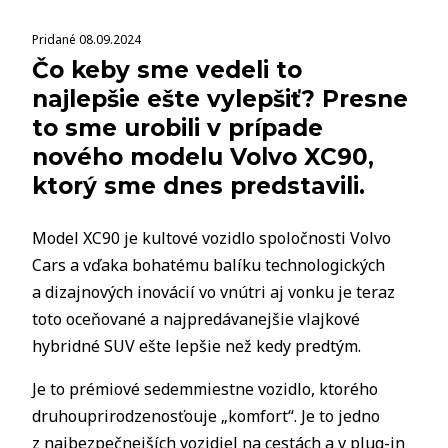
Pridané 08.09.2024
Čo keby sme vedeli to
najlepšie ešte vylepšiť? Presne
to sme urobili v prípade
nového modelu Volvo XC90,
ktorý sme dnes predstavili.
Model XC90 je kultové vozidlo spoločnosti Volvo
Cars a vďaka bohatému balíku technologických
a dizajnových inovácií vo vnútri aj vonku je teraz
toto oceňované a najpredávanejšie vlajkové
hybridné SUV ešte lepšie než kedy predtým.
Je to prémiové sedemmiestne vozidlo, ktorého
druhouprirodzenosťouje „komfort“. Je to jedno
z najbezpečnejších vozidiel na cestách a v plug-in