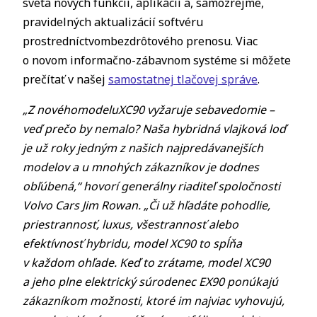
sveta nových funkcií, aplikácií a, samozrejme,
pravidelných aktualizácií softvéru
prostredníctvombezdrôtového prenosu. Viac
o novom informačno-zábavnom systéme si môžete
prečítať v našej
samostatnej tlačovej správe
.
„Z novéhomodeluXC90 vyžaruje sebavedomie –
veď prečo by nemalo? Naša hybridná vlajková loď
je už roky jedným z našich najpredávanejších
modelov a u mnohých zákazníkov je dodnes
obľúbená,“ hovorí generálny riaditeľ spoločnosti
Volvo Cars Jim Rowan. „Či už hľadáte pohodlie,
priestrannosť, luxus, všestrannosť alebo
efektívnosť hybridu, model XC90 to spĺňa
v každom ohľade. Keď to zrátame, model XC90
a jeho plne elektrický súrodenec EX90 ponúkajú
zákazníkom možnosti, ktoré im najviac vyhovujú,