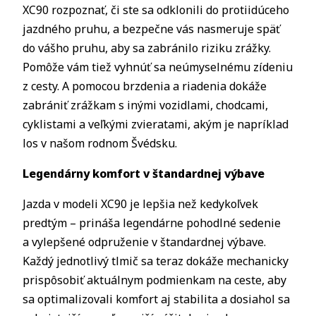
XC90 rozpoznať, či ste sa odklonili do protiidúceho
jazdného pruhu, a bezpečne vás nasmeruje späť
do vášho pruhu, aby sa zabránilo riziku zrážky.
Pomôže vám tiež vyhnúť sa neúmyselnému zídeniu
z cesty. A pomocou brzdenia a riadenia dokáže
zabrániť zrážkam s inými vozidlami, chodcami,
cyklistami a veľkými zvieratami, akým je napríklad
los v našom rodnom Švédsku.
Legendárny komfort v štandardnej výbave
Jazda v modeli XC90 je lepšia než kedykoľvek
predtým – prináša legendárne pohodlné sedenie
a vylepšené odpruženie v štandardnej výbave.
Každý jednotlivý tlmič sa teraz dokáže mechanicky
prispôsobiť aktuálnym podmienkam na ceste, aby
sa optimalizovali komfort aj stabilita a dosiahol sa