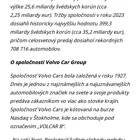
výške
25,6 miliardy švédskych korún (cca
2,25 miliardy eur).
Tržby spoločnosti v roku
2023
dosiahli
historicky najvyššiu hodnotu 399,3
miliardy švédskych korún (cca 35,2 miliardy eur),
pričom celosvetový predaj dosiahol rekordných
708 716 automobilov.
O spoločnosti
Volvo Car Group
Spoločnosť Volvo Cars bola založená v roku 1927.
Dnes je jednou z najznámejších a najuznávanejších
automobilových značiek na svete
a svoje produkty
predáva zákazníkom vo viac ako stovke krajín.
Spoločnosť Volvo Cars je kótovaná na burze
Nasdaq v Štokholme, kde sa obchoduje pod
označením „VOLCAR B“
.
„Na celý život. Poskytnúť ľuďom slobodu pohybu