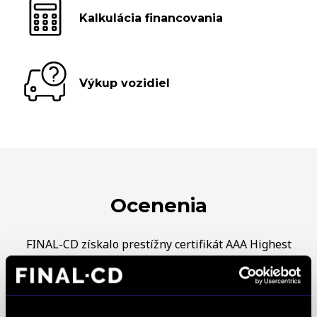
Kalkulácia financovania
Výkup vozidiel
Ocenenia
FINAL-CD získalo prestížny certifikát AAA Highest
Creditworthiness, tento certifikát je jedným z
najdôležitejších Európskych štandardov
definujúcich kvalitu obchodnej činnosti. Je