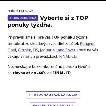
Pridané 14.12.2024
Vyberte si z TOP
AKCIA UKONČENÁ
ponuky týždňa.
Pripravili sme si pre vás
TOP ponuku
týždňa,
tentokrát zo skladových vozidiel značiek
Peugeot
,
Opel
,
Citroën
,
DS
,
Jaguar
a
Land Rover
ktoré na vás
čakajú v našich prevádzkach
FINAL-CD
.
Nezmeškajte bezkonkurenčnú ponuku týždňa
so
zľavou až do -44%
od
FINAL-CD
.
« PREDCHÁDZAJÚCA AKCIA
NASLEDUJÚCA AKCIA »