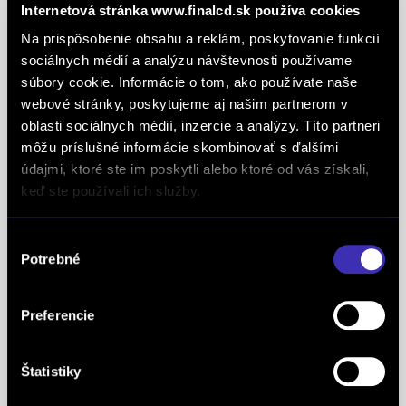
medzinárodne uznávanou známkou obchodnej
Internetová stránka www.finalcd.sk používa cookies
kvality a vyhodnocuje sa na základe rovnakej
Na prispôsobenie obsahu a reklám, poskytovanie funkcií
analytickej metodiky pre všetky európske trhy.
sociálnych médií a analýzu návštevnosti používame
Spoločnosť FINAL-CD získala aj prestížny titul
súbory cookie. Informácie o tom, ako používate naše
Superbrands, už tretí rok po sebe. Medzi
webové stránky, poskytujeme aj našim partnerom v
Superbrands spoločnosti sme sa zaradili v rokoch
oblasti sociálnych médií, inzercie a analýzy. Títo partneri
môžu príslušné informácie skombinovať s ďalšími
2021, 2022 a aj 2023. Je najuznávanejšou
údajmi, ktoré ste im poskytli alebo ktoré od vás získali,
globálnou autoritou v oblasti hodnotenia a
keď ste používali ich služby.
oceňovania obchodných značiek a znakom
špeciálneho postavenia a uznania vynikajúcej
Výber
pozície značky na lokálnom trhu. Na základe
Potrebné
súhlasu
jednotných kritérií a metód každoročne oceňuje
najlepšie z najlepších značiek v takmer 90
Preferencie
krajinách na piatich kontinentoch FINAL-CD ako
jediný koncesionár značky
PEUGEOT
v celej
Európe získal už 5x prestížne ocenenie Peugeot
Štatistiky
Servise Quality Awards. Ako koncesionár značky