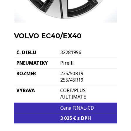
VOLVO EC40/EX40
32281996
Pirelli
235/50R19
255/45R19
CORE/PLUS
/ULTIMATE
Cena FINAL-CD
3 035 € s DPH