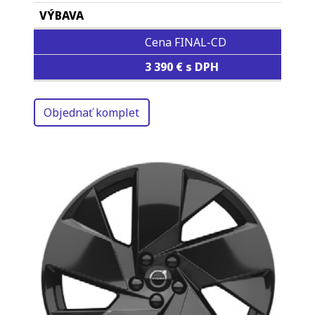
Cena FINAL-CD
3 390 € s DPH
Objednať komplet