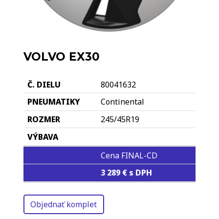
VOLVO EX30
80041632
Continental
245/45R19
Cena FINAL-CD
3 289 € s DPH
Objednať komplet