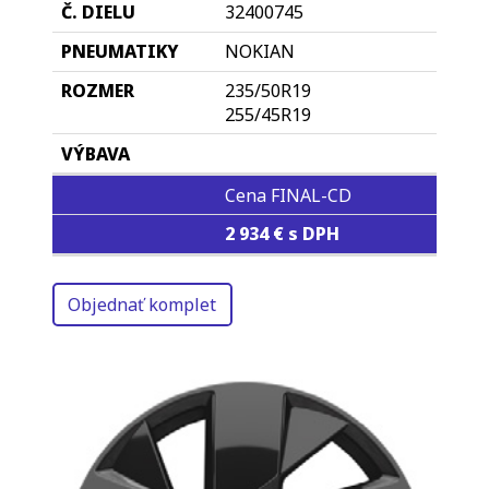
32400745
NOKIAN
235/50R19
255/45R19
Cena FINAL-CD
2 934 € s DPH
Objednať komplet