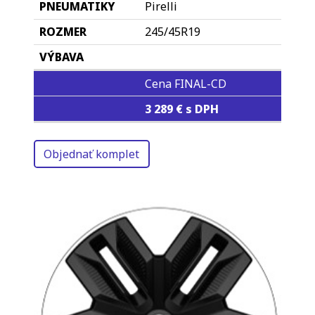
Pirelli
245/45R19
Cena FINAL-CD
3 289 € s DPH
Objednať komplet