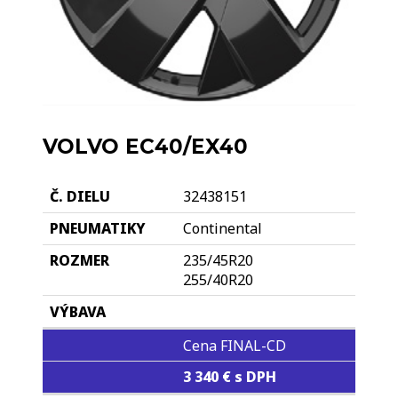
VOLVO EC40/EX40
32438151
Continental
235/45R20
255/40R20
Cena FINAL-CD
3 340 € s DPH