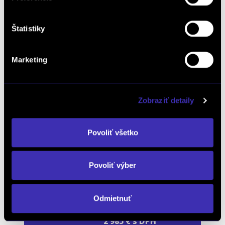
Štatistiky
Marketing
VOLVO EX30
Zobraziť detaily
80045190
Povoliť všetko
NOKIAN
225/55R18
Povoliť výber
Odmietnuť
Cena FINAL-CD
2 985 € s DPH