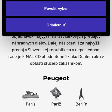
Európe získal už 5x prestížne ocenenie Peugeot
Povoliť výber
Servise Quality Awards. Ako koncesionár značky
OPEL
sme obdržali diplom OPEL C&S za najvyšší
nárast predaja a trhového podielu v Českej a
Odmietnuť
Slovenskej republike, taktiež za najvyšší nárast
objednávok, najvyšší nárast celkových predajov
náhradných dielov. Ďalej nás ocenili za najvyšší
predaj v Slovenskej republike a v neposlednom
rade je FINAL-CD ohodnotené 2x ako Dealer roku v
oblasti služieb zákazníkom.
Peugeot
Paríž
Paríž
Berlín