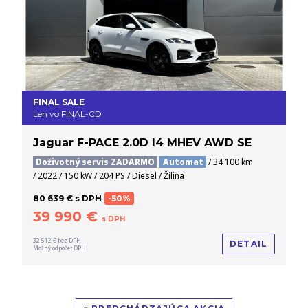
FINAL SALE
Len vo FINAL-CD
Jaguar F-PACE 2.0D I4 MHEV AWD SE
Doživotný servis ZADARMO
Automat
/ 34 100 km
/ 2022 / 150 kW / 204 PS / Diesel / Žilina
80 639 € s DPH
-50%
39 990 €
s DPH
32 512 € bez DPH
DETAIL
Možný odpočet DPH