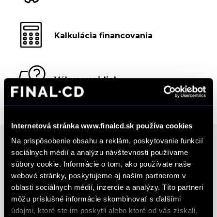
Kalkulácia financovania
Výkup vozidiel
Internetová stránka www.finalcd.sk používa cookies
Na prispôsobenie obsahu a reklám, poskytovanie funkcií
sociálnych médií a analýzu návštevnosti používame
Ocenenia
súbory cookie. Informácie o tom, ako používate naše
webové stránky, poskytujeme aj našim partnerom v
oblasti sociálnych médií, inzercie a analýzy. Títo partneri
FINAL-CD získalo prestížny certifikát AAA Highest
môžu príslušné informácie skombinovať s ďalšími
Creditworthiness, tento certifikát je jedným z
údajmi, ktoré ste im poskytli alebo ktoré od vás získali,
najdôležitejších Európskych štandardov