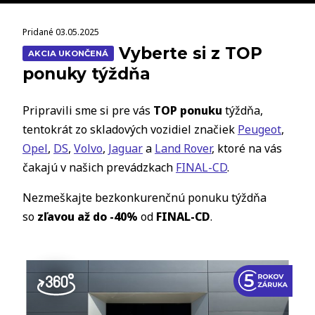
Pridané 03.05.2025
Vyberte si z TOP
AKCIA UKONČENÁ
ponuky týždňa
Pripravili sme si pre vás
TOP ponuku
týždňa,
tentokrát zo skladových vozidiel značiek
Peugeot
,
Opel
,
DS
,
Volvo
,
Jaguar
a
Land Rover
, ktoré na vás
čakajú v našich prevádzkach
FINAL-CD
.
Nezmeškajte bezkonkurenčnú ponuku týždňa
so
zľavou až do -40%
od
FINAL-CD
.