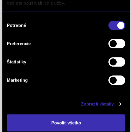
keď ste používali ich služby.
definujúcich kvalitu obchodnej činnosti. Je
medzinárodne uznávanou známkou obchodnej
Výber
kvality a vyhodnocuje sa na základe rovnakej
Potrebné
súhlasu
analytickej metodiky pre všetky európske trhy.
Spoločnosť FINAL-CD získala aj prestížny titul
Preferencie
Superbrands, už tretí rok po sebe. Medzi
Superbrands spoločnosti sme sa zaradili v rokoch
Štatistiky
2021, 2022 a aj 2023. Je najuznávanejšou
globálnou autoritou v oblasti hodnotenia a
oceňovania obchodných značiek a znakom
Marketing
špeciálneho postavenia a uznania vynikajúcej
pozície značky na lokálnom trhu. Na základe
jednotných kritérií a metód každoročne oceňuje
Zobraziť detaily
najlepšie z najlepších značiek v takmer 90
krajinách na piatich kontinentoch FINAL-CD ako
Povoliť všetko
jediný koncesionár značky
PEUGEOT
v celej