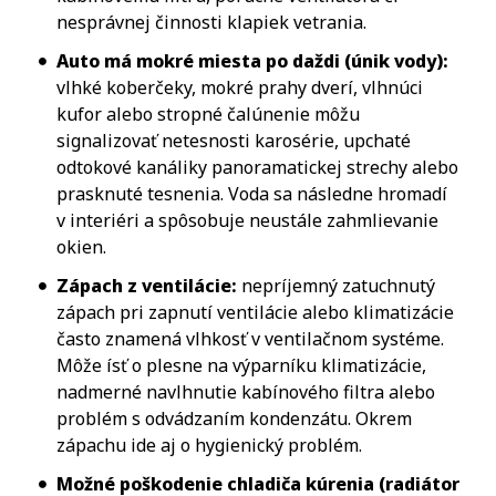
nesprávnej činnosti klapiek vetrania.
Auto má mokré miesta po daždi (únik vody):
vlhké koberčeky, mokré prahy dverí, vlhnúci
kufor alebo stropné čalúnenie môžu
signalizovať netesnosti karosérie, upchaté
odtokové kanáliky panoramatickej strechy alebo
prasknuté tesnenia. Voda sa následne hromadí
v interiéri a spôsobuje neustále zahmlievanie
okien.
Zápach z ventilácie:
nepríjemný zatuchnutý
zápach pri zapnutí ventilácie alebo klimatizácie
často znamená vlhkosť v ventilačnom systéme.
Môže ísť o plesne na výparníku klimatizácie,
nadmerné navlhnutie kabínového filtra alebo
problém s odvádzaním kondenzátu. Okrem
zápachu ide aj o hygienický problém.
Možné poškodenie chladiča kúrenia (radiátor