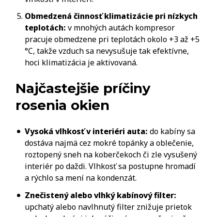
Obmedzená činnosť klimatizácie pri nízkych
teplotách:
v mnohých autách kompresor
pracuje obmedzene pri teplotách okolo +3 až +5
°C, takže vzduch sa nevysušuje tak efektívne,
hoci klimatizácia je aktivovaná.
Najčastejšie príčiny
rosenia okien
Vysoká vlhkosť v interiéri auta:
do kabíny sa
dostáva najmä cez mokré topánky a oblečenie,
roztopený sneh na koberčekoch či zle vysušený
interiér po daždi. Vlhkosť sa postupne hromadí
a rýchlo sa mení na kondenzát.
Znečistený alebo vlhký kabínový filter:
upchatý alebo navlhnutý filter znižuje prietok