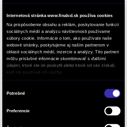
Režim DEFROST je najrýchlejší spôsob, ako
Internetová stránka www.finalcd.sk používa cookies
odstrániť zahmlené alebo jemne zamrznuté sklá.
Na prispôsobenie obsahu a reklám, poskytovanie funkcií
Systém automaticky nastaví maximálne teplo,
sociálnych médií a analýzu návštevnosti používame
správny smer prúdenia vzduchu a vysoký výkon
súbory cookie. Informácie o tom, ako používate naše
ventilátora. Ide o ideálne riešenie pri rýchlom
webové stránky, poskytujeme aj našim partnerom v
oblasti sociálnych médií, inzercie a analýzy. Títo partneri
odhmlievaní počas zimných rán alebo daždivých
môžu príslušné informácie skombinovať s ďalšími
dní.
údajmi, ktoré ste im poskytli alebo ktoré od vás získali,
Pravidelne čistite vnútornú
keď ste používali ich služby.
stranu okien
Výber
Potrebné
súhlasu
Ak je sklo zvnútra mastné alebo zaprášené,
vlhkosť sa na ňom zachytáva oveľa rýchlejšie. Preto
odporúčame pravidelne čistiť vnútornú stranu
Preferencie
skiel kvalitnými prípravkami. Čisté sklá znižujú
riziko rosenia okien v aute a urýchľujú ich