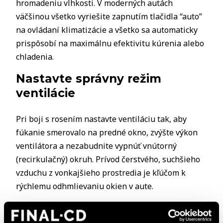
hromadeniu vlhkosti. V moderných autách
väčšinou všetko vyriešite zapnutím tlačidla “auto”
na ovládaní klimatizácie a všetko sa automaticky
prispôsobí na maximálnu efektivitu kúrenia alebo
chladenia.
Nastavte správny režim
ventilácie
Pri boji s rosením nastavte ventiláciu tak, aby
fúkanie smerovalo na predné okno, zvýšte výkon
ventilátora a nezabudnite vypnúť vnútorný
(recirkulačný) okruh. Prívod čerstvého, suchšieho
vzduchu z vonkajšieho prostredia je kľúčom k
rýchlemu odhmlievaniu okien v aute.
Aktivujte odmrazovací režim
(DEFROST)