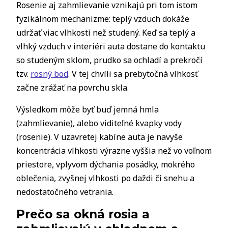
Rosenie aj zahmlievanie vznikajú pri tom istom
fyzikálnom mechanizme: teplý vzduch dokáže
udržať viac vlhkosti než studený. Keď sa teplý a
vlhký vzduch v interiéri auta dostane do kontaktu
so studeným sklom, prudko sa ochladí a prekročí
tzv.
rosný bod
. V tej chvíli sa prebytočná vlhkosť
začne zrážať na povrchu skla.
Výsledkom môže byť buď jemná hmla
(zahmlievanie), alebo viditeľné kvapky vody
(rosenie). V uzavretej kabíne auta je navyše
koncentrácia vlhkosti výrazne vyššia než vo voľnom
priestore, vplyvom dýchania posádky, mokrého
oblečenia, zvyšnej vlhkosti po daždi či snehu a
nedostatočného vetrania.
Prečo sa okná rosia a