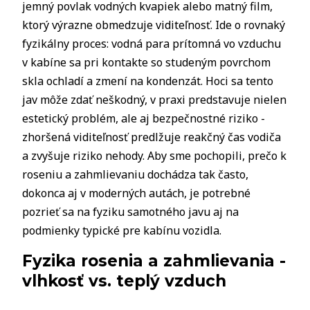
jemný povlak vodných kvapiek alebo matný film,
ktorý výrazne obmedzuje viditeľnosť. Ide o rovnaký
fyzikálny proces: vodná para prítomná vo vzduchu
v kabíne sa pri kontakte so studeným povrchom
skla ochladí a zmení na kondenzát. Hoci sa tento
jav môže zdať neškodný, v praxi predstavuje nielen
estetický problém, ale aj bezpečnostné riziko -
zhoršená viditeľnosť predlžuje reakčný čas vodiča
a zvyšuje riziko nehody. Aby sme pochopili, prečo k
roseniu a zahmlievaniu dochádza tak často,
dokonca aj v moderných autách, je potrebné
pozrieť sa na fyziku samotného javu aj na
podmienky typické pre kabínu vozidla.
Fyzika rosenia a zahmlievania -
vlhkosť vs. teplý vzduch