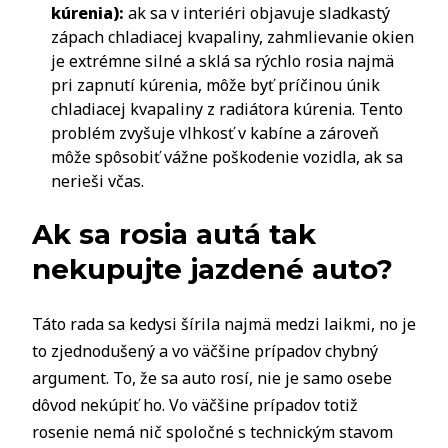
kúrenia):
ak sa v interiéri objavuje sladkastý
zápach chladiacej kvapaliny, zahmlievanie okien
je extrémne silné a sklá sa rýchlo rosia najmä
pri zapnutí kúrenia, môže byť príčinou únik
chladiacej kvapaliny z radiátora kúrenia. Tento
problém zvyšuje vlhkosť v kabíne a zároveň
môže spôsobiť vážne poškodenie vozidla, ak sa
nerieši včas.
Ak sa rosia autá tak
nekupujte jazdené auto?
Táto rada sa kedysi šírila najmä medzi laikmi, no je
to zjednodušený a vo väčšine prípadov chybný
argument. To, že sa auto rosí, nie je samo osebe
dôvod nekúpiť ho. Vo väčšine prípadov totiž
rosenie nemá nič spoločné s technickým stavom