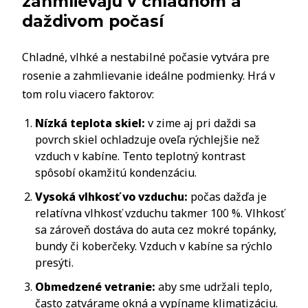
zahmlievajú v chladnom a
daždivom počasí
Chladné, vlhké a nestabilné počasie vytvára pre
rosenie a zahmlievanie ideálne podmienky. Hrá v
tom rolu viacero faktorov:
Nízká teplota skiel:
v zime aj pri daždi sa
povrch skiel ochladzuje oveľa rýchlejšie než
vzduch v kabíne. Tento teplotný kontrast
spôsobí okamžitú kondenzáciu.
Vysoká vlhkosť vo vzduchu:
počas dažďa je
relatívna vlhkosť vzduchu takmer 100 %. Vlhkosť
sa zároveň dostáva do auta cez mokré topánky,
bundy či koberčeky. Vzduch v kabíne sa rýchlo
presýti.
Obmedzené vetranie:
aby sme udržali teplo,
často zatvárame okná a vypíname klimatizáciu.