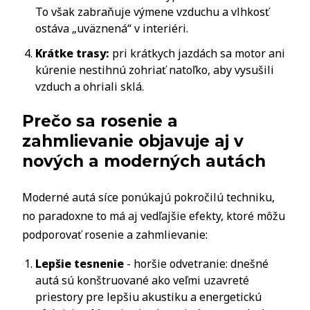
To však zabraňuje výmene vzduchu a vlhkosť
ostáva „uväznená“ v interiéri.
Krátke trasy:
pri krátkych jazdách sa motor ani
kúrenie nestihnú zohriať natoľko, aby vysušili
vzduch a ohriali sklá.
Prečo sa rosenie a
zahmlievanie objavuje aj v
nových a moderných autách
Moderné autá síce ponúkajú pokročilú techniku,
no paradoxne to má aj vedľajšie efekty, ktoré môžu
podporovať rosenie a zahmlievanie:
Lepšie tesnenie
- horšie odvetranie: dnešné
autá sú konštruované ako veľmi uzavreté
priestory pre lepšiu akustiku a energetickú