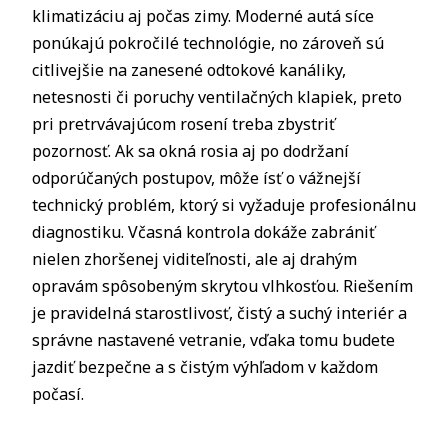
klimatizáciu aj počas zimy. Moderné autá síce
ponúkajú pokročilé technológie, no zároveň sú
citlivejšie na zanesené odtokové kanáliky,
netesnosti či poruchy ventilačných klapiek, preto
pri pretrvávajúcom rosení treba zbystriť
pozornosť. Ak sa okná rosia aj po dodržaní
odporúčaných postupov, môže ísť o vážnejší
technický problém, ktorý si vyžaduje profesionálnu
diagnostiku. Včasná kontrola dokáže zabrániť
nielen zhoršenej viditeľnosti, ale aj drahým
opravám spôsobeným skrytou vlhkosťou. Riešením
je pravidelná starostlivosť, čistý a suchý interiér a
správne nastavené vetranie, vďaka tomu budete
jazdiť bezpečne a s čistým výhľadom v každom
počasí.