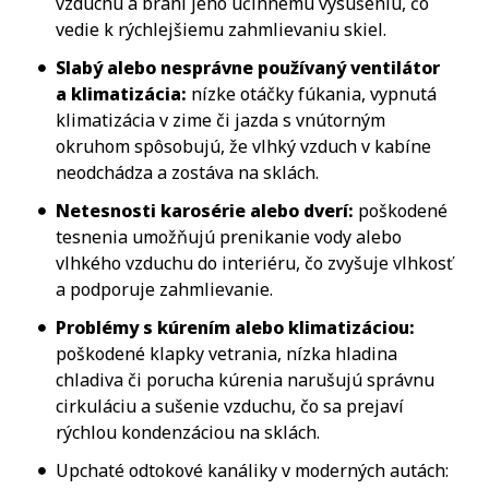
vzduchu a bráni jeho účinnému vysušeniu, čo
vedie k rýchlejšiemu zahmlievaniu skiel.
Slabý alebo nesprávne používaný ventilátor
a klimatizácia:
nízke otáčky fúkania, vypnutá
klimatizácia v zime či jazda s vnútorným
okruhom spôsobujú, že vlhký vzduch v kabíne
neodchádza a zostáva na sklách.
Netesnosti karosérie alebo dverí:
poškodené
tesnenia umožňujú prenikanie vody alebo
vlhkého vzduchu do interiéru, čo zvyšuje vlhkosť
a podporuje zahmlievanie.
Problémy s kúrením alebo klimatizáciou:
poškodené klapky vetrania, nízka hladina
chladiva či porucha kúrenia narušujú správnu
cirkuláciu a sušenie vzduchu, čo sa prejaví
rýchlou kondenzáciou na sklách.
Upchaté odtokové kanáliky v moderných autách: