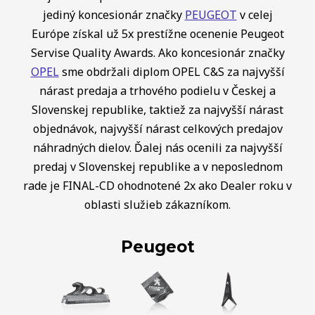
jediný koncesionár značky
PEUGEOT
v celej
Európe získal už 5x prestížne ocenenie Peugeot
Servise Quality Awards. Ako koncesionár značky
OPEL
sme obdržali diplom OPEL C&S za najvyšší
nárast predaja a trhového podielu v Českej a
Slovenskej republike, taktiež za najvyšší nárast
objednávok, najvyšší nárast celkových predajov
náhradných dielov. Ďalej nás ocenili za najvyšší
predaj v Slovenskej republike a v neposlednom
rade je FINAL-CD ohodnotené 2x ako Dealer roku v
oblasti služieb zákazníkom.
Peugeot