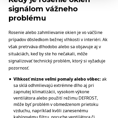
signálom vážneho
problému
Rosenie alebo zahmlievanie okien je vo väčšine
prípadov dôsledkom bežnej vlhkosti v interiéri. Ak
však pretrváva dlhodobo alebo sa objavuje aj v
situáciách, keď by ste ho nečakali, môže
signalizovať technický problém, ktorý si vyžaduje
pozornosť.
Vlhkosť mizne veľmi pomaly alebo vôbec:
ak
sa sklá odhmlievajú extrémne dlho aj pri
zapnutej klimatizácii, vysokom výkone
ventilátora alebo použití režimu DEFROST,
môže byť problém v obmedzenom prietoku
vzduchu, napríklad kvôli zanesenému
kabínovému filtru, poruche ventilátora či