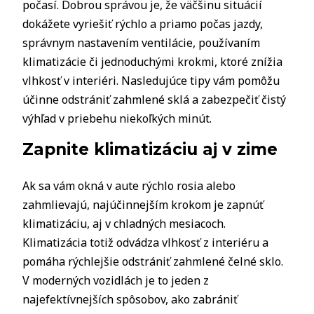
počasí. Dobrou správou je, že väčšinu situácií
dokážete vyriešiť rýchlo a priamo počas jazdy,
správnym nastavením ventilácie, používaním
klimatizácie či jednoduchými krokmi, ktoré znížia
vlhkosť v interiéri. Nasledujúce tipy vám pomôžu
účinne odstrániť zahmlené sklá a zabezpečiť čistý
výhľad v priebehu niekoľkých minút.
Zapnite klimatizáciu aj v zime
Ak sa vám okná v aute rýchlo rosia alebo
zahmlievajú, najúčinnejším krokom je zapnúť
klimatizáciu, aj v chladných mesiacoch.
Klimatizácia totiž odvádza vlhkosť z interiéru a
pomáha rýchlejšie odstrániť zahmlené čelné sklo.
V moderných vozidlách je to jeden z
najefektívnejších spôsobov, ako zabrániť