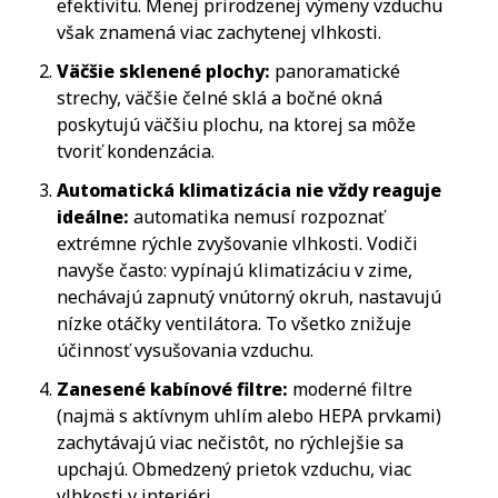
efektivitu. Menej prirodzenej výmeny vzduchu
však znamená viac zachytenej vlhkosti.
Väčšie sklenené plochy:
panoramatické
strechy, väčšie čelné sklá a bočné okná
poskytujú väčšiu plochu, na ktorej sa môže
tvoriť kondenzácia.
Automatická klimatizácia nie vždy reaguje
ideálne:
automatika nemusí rozpoznať
extrémne rýchle zvyšovanie vlhkosti. Vodiči
navyše často: vypínajú klimatizáciu v zime,
nechávajú zapnutý vnútorný okruh, nastavujú
nízke otáčky ventilátora. To všetko znižuje
účinnosť vysušovania vzduchu.
Zanesené kabínové filtre:
moderné filtre
(najmä s aktívnym uhlím alebo HEPA prvkami)
zachytávajú viac nečistôt, no rýchlejšie sa
upchajú. Obmedzený prietok vzduchu, viac
vlhkosti v interiéri.