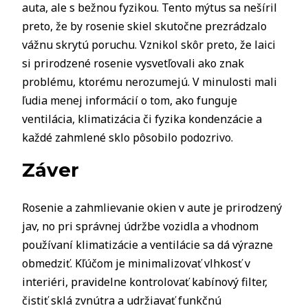
auta, ale s bežnou fyzikou. Tento mýtus sa nešíril
preto, že by rosenie skiel skutočne prezrádzalo
vážnu skrytú poruchu. Vznikol skôr preto, že laici
si prirodzené rosenie vysvetľovali ako znak
problému, ktorému nerozumejú. V minulosti mali
ľudia menej informácií o tom, ako funguje
ventilácia, klimatizácia či fyzika kondenzácie a
každé zahmlené sklo pôsobilo podozrivo.
Záver
Rosenie a zahmlievanie okien v aute je prirodzený
jav, no pri správnej údržbe vozidla a vhodnom
používaní klimatizácie a ventilácie sa dá výrazne
obmedziť. Kľúčom je minimalizovať vlhkosť v
interiéri, pravidelne kontrolovať kabínový filter,
čistiť sklá zvnútra a udržiavať funkčnú