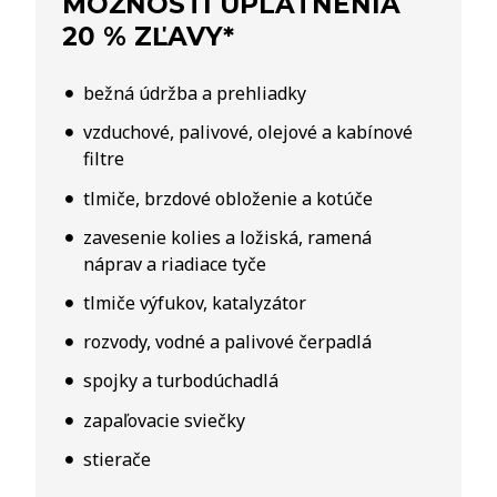
MOŽNOSTI UPLATNENIA
20 % ZĽAVY*
bežná údržba a prehliadky
vzduchové, palivové, olejové a kabínové
filtre
tlmiče, brzdové obloženie a kotúče
zavesenie kolies a ložiská, ramená
náprav a riadiace tyče
tlmiče výfukov, katalyzátor
rozvody, vodné a palivové čerpadlá
spojky a turbodúchadlá
zapaľovacie sviečky
stierače