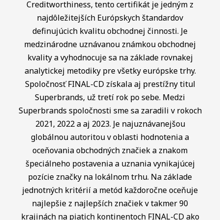
Creditworthiness, tento certifikát je jedným z
najdôležitejších Európskych štandardov
definujúcich kvalitu obchodnej činnosti. Je
medzinárodne uznávanou známkou obchodnej
kvality a vyhodnocuje sa na základe rovnakej
analytickej metodiky pre všetky európske trhy.
Spoločnosť FINAL-CD získala aj prestížny titul
Superbrands, už tretí rok po sebe. Medzi
Superbrands spoločnosti sme sa zaradili v rokoch
2021, 2022 a aj 2023. Je najuznávanejšou
globálnou autoritou v oblasti hodnotenia a
oceňovania obchodných značiek a znakom
špeciálneho postavenia a uznania vynikajúcej
pozície značky na lokálnom trhu. Na základe
jednotných kritérií a metód každoročne oceňuje
najlepšie z najlepších značiek v takmer 90
krajinách na piatich kontinentoch FINAL-CD ako