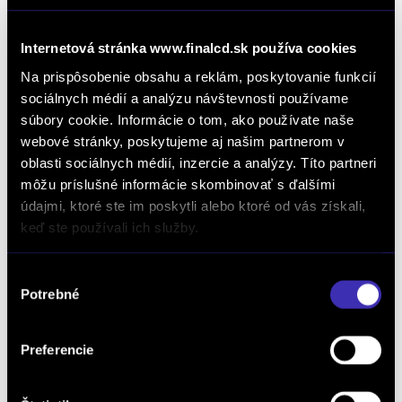
Internetová stránka www.finalcd.sk používa cookies
Na prispôsobenie obsahu a reklám, poskytovanie funkcií
sociálnych médií a analýzu návštevnosti používame
OCHRANA PROTI MRAZU
súbory cookie. Informácie o tom, ako používate naše
webové stránky, poskytujeme aj našim partnerom v
Pri rozsvietení príslušnej kontrolky je potrebné bezodkladne
oblasti sociálnych médií, inzercie a analýzy. Títo partneri
doplniť chladiacu kvapalinu a nemrznúcu zmes.
môžu príslušné informácie skombinovať s ďalšími
údajmi, ktoré ste im poskytli alebo ktoré od vás získali,
keď ste používali ich služby.
Výber
Potrebné
súhlasu
Preferencie