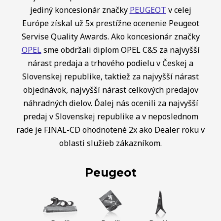
jediný koncesionár značky
PEUGEOT
v celej
Európe získal už 5x prestížne ocenenie Peugeot
Servise Quality Awards. Ako koncesionár značky
OPEL
sme obdržali diplom OPEL C&S za najvyšší
nárast predaja a trhového podielu v Českej a
Slovenskej republike, taktiež za najvyšší nárast
objednávok, najvyšší nárast celkových predajov
náhradných dielov. Ďalej nás ocenili za najvyšší
predaj v Slovenskej republike a v neposlednom
rade je FINAL-CD ohodnotené 2x ako Dealer roku v
oblasti služieb zákazníkom.
Peugeot