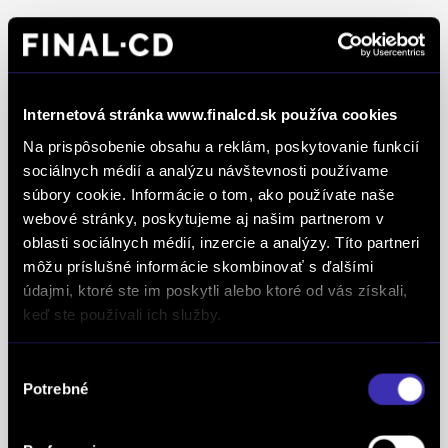
Ocenenia
FINAL-CD získalo prestížny certifikát AAA Highest
Internetová stránka www.finalcd.sk používa cookies
Creditworthiness, tento certifikát je jedným z
Na prispôsobenie obsahu a reklám, poskytovanie funkcií
najdôležitejších Európskych štandardov
sociálnych médií a analýzu návštevnosti používame
definujúcich kvalitu obchodnej činnosti. Je
súbory cookie. Informácie o tom, ako používate naše
medzinárodne uznávanou známkou obchodnej
webové stránky, poskytujeme aj našim partnerom v
kvality a vyhodnocuje sa na základe rovnakej
oblasti sociálnych médií, inzercie a analýzy. Títo partneri
analytickej metodiky pre všetky európske trhy.
môžu príslušné informácie skombinovať s ďalšími
údajmi, ktoré ste im poskytli alebo ktoré od vás získali,
Spoločnosť FINAL-CD získala aj prestížny titul
keď ste používali ich služby.
Superbrands, už tretí rok po sebe. Medzi
Superbrands spoločnosti sme sa zaradili v rokoch
Výber
2021, 2022 a aj 2023. Je najuznávanejšou
Potrebné
súhlasu
globálnou autoritou v oblasti hodnotenia a
oceňovania obchodných značiek a znakom