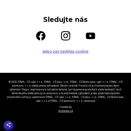
Sledujte nás
alebo nás navštívte osobne
© 2026 FINAL - CD spol. s r. o., FINAL - CD plus, s.r.o., FINAL - CD Bratislava, spol. s r. o., FINAL – CD
premium, s. r. o. všetky práva vyhradené. Obsah stránok Finalcd.sk je chránený autorským
zákonom. Prepis, kopírovanie a následné verejné sprístupnenie grafických alebo textových častí
tohto obsahu alebo jeho časti verejnosti, a to akýmkoľvek spôsobom je bez predchádzajúceho
písomného súhlasu spoločností FINAL - CD spol. s r. o., FINAL - CD plus, s.r.o., FINAL - CD Bratislava,
spol. s r. o. a FINAL – CD premium, s. r. o. zakázané.
Created by
ikimonos.sk