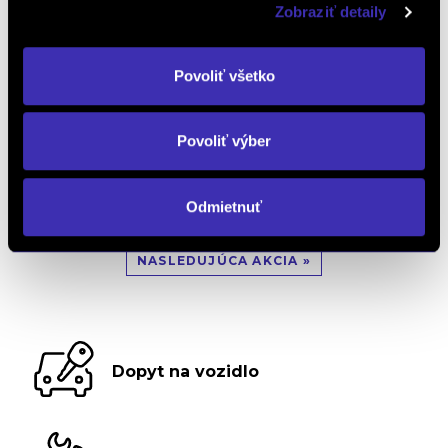
Zobraziť detaily
101,15 €
121,38 €
Povoliť všetko
Objednať
Povoliť výber
Odmietnuť
« PREDCHÁDZAJÚCA AKCIA
NASLEDUJÚCA AKCIA »
Dopyt na vozidlo