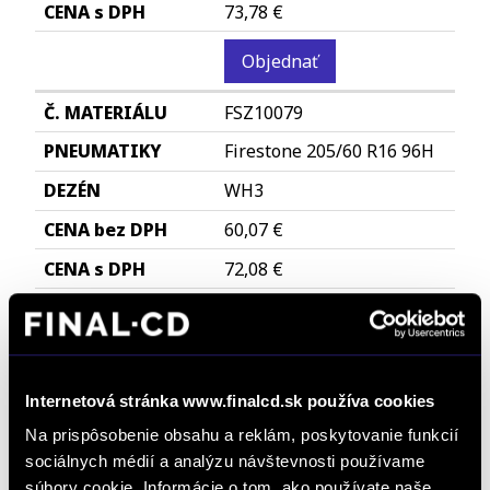
73,78 €
Objednať
FSZ10079
Firestone 205/60 R16 96H
WH3
60,07 €
72,08 €
Objednať
FSZ6768
Internetová stránka www.finalcd.sk používa cookies
Firestone 225/55 R17 101V
Na prispôsobenie obsahu a reklám, poskytovanie funkcií
WH3
sociálnych médií a analýzu návštevnosti používame
92,37 €
súbory cookie. Informácie o tom, ako používate naše