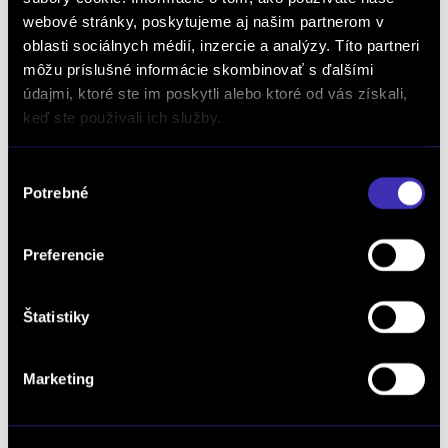
webové stránky, poskytujeme aj našim partnerom v
110,84 €
oblasti sociálnych médií, inzercie a analýzy. Títo partneri
môžu príslušné informácie skombinovať s ďalšími
Objednať
údajmi, ktoré ste im poskytli alebo ktoré od vás získali,
keď ste používali ich služby.
FSZ18335
Firestone 215/70 R15 109R
Výber
Potrebné
VANH2WI
súhlasu
73,67 €
Preferencie
88,40 €
Objednať
Štatistiky
FSZ18828
Marketing
Firestone 225/75 R16 121R
VANH2WI