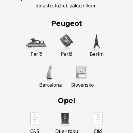
oblasti služieb zákazníkom.
Peugeot
Paríž
Paríž
Berlín
Barcelona
Slovensko
Opel
C&S
Díler roku
C&S