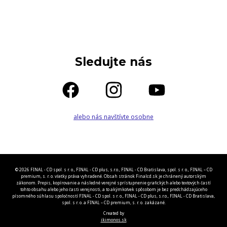
Sledujte nás
alebo nás navštívte osobne
© 2026 FINAL - CD spol. s r. o., FINAL - CD plus, s.r.o., FINAL - CD Bratislava, spol. s r. o., FINAL – CD
premium, s. r. o. všetky práva vyhradené. Obsah stránok Finalcd.sk je chránený autorským
zákonom. Prepis, kopírovanie a následné verejné sprístupnenie grafických alebo textových častí
tohto obsahu alebo jeho časti verejnosti, a to akýmkoľvek spôsobom je bez predchádzajúceho
písomného súhlasu spoločností FINAL - CD spol. s r. o., FINAL - CD plus, s.r.o., FINAL - CD Bratislava,
spol. s r. o. a FINAL – CD premium, s. r. o. zakázané.
Created by
ikimonos.sk