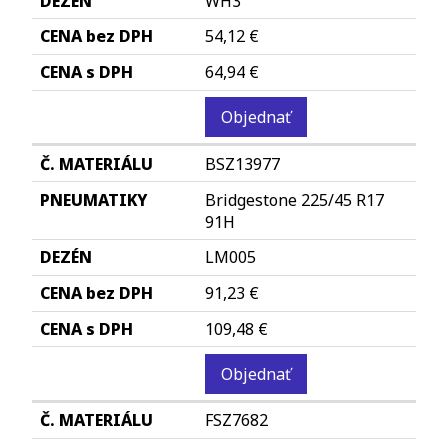
WH3
54,12 €
64,94 €
Objednať
BSZ13977
Bridgestone 225/45 R17
91H
LM005
91,23 €
109,48 €
Objednať
FSZ7682