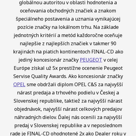
globálnou autoritou v oblasti hodnotenia a
oceňovania obchodných značiek a znakom
špeciálneho postavenia a uznania vynikajúcej
pozície značky na lokálnom trhu. Na základe
jednotných kritérií a metód každoročne oceňuje
najlepšie z najlepších značiek v takmer 90
krajinách na piatich kontinentoch FINAL-CD ako
jediný koncesionár značky
PEUGEOT
v celej
Európe získal už 5x prestížne ocenenie Peugeot
Servise Quality Awards. Ako koncesionár značky
OPEL
sme obdržali diplom OPEL C&S za najvyšší
nárast predaja a trhového podielu v Českej a
Slovenskej republike, taktiež za najvyšší nárast
objednávok, najvyšší nárast celkových predajov
náhradných dielov. Ďalej nás ocenili za najvyšší
predaj v Slovenskej republike a v neposlednom
rade je FINAL-CD ohodnotené 2x ako Dealer roku v