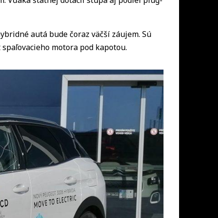
 Vďaka štátnej dotácii stúpa aj podiel plug-
ybridné autá bude čoraz väčší záujem. Sú
t spaľovacieho motora pod kapotou.