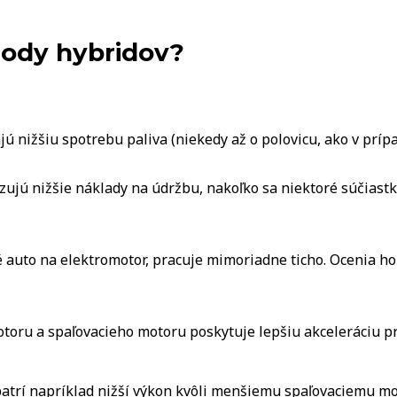
ody hybridov?
jú nižšiu spotrebu paliva (niekedy až o polovicu, ako v prípa
zujú nižšie náklady na údržbu, nakoľko sa niektoré súčiast
auto na elektromotor, pracuje mimoriadne ticho. Ocenia ho n
toru a spaľovacieho motoru poskytuje lepšiu akceleráciu pri 
trí napríklad nižší výkon kvôli menšiemu spaľovaciemu mo