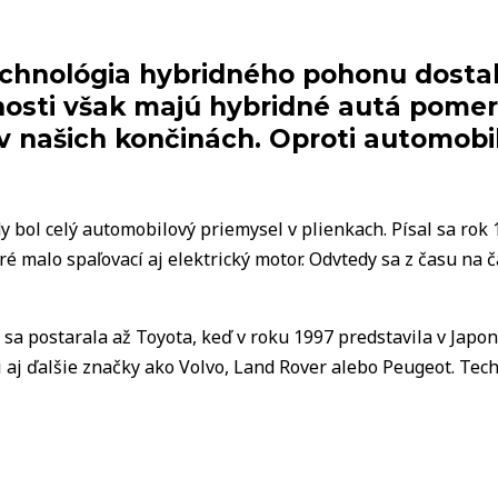
echnológia hybridného pohonu dostal
nosti však majú hybridné autá pomer
j v našich končinách. Oproti automo
dy bol celý automobilový priemysel v plienkach. Písal sa rok
oré malo spaľovací aj elektrický motor. Odvtedy sa z času na 
a postarala až Toyota, keď v roku 1997 predstavila v Japons
i aj ďalšie značky ako Volvo, Land Rover alebo Peugeot. Tech