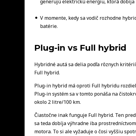
generujú elektrickú energiu, ktorá dobíja
V momente, kedy sa vodič rozhodne hybrid
batérie.
Plug-in vs Full hybrid
Hybridné autá sa delia podľa rôznych kritéri
Full hybrid.
Plug-in hybrid má oproti Full hybridu rozdiel
Plug-in systém sa v tomto ponáša na čistok
okolo 2 litre/100 km.
Čiastočne inak funguje Full hybrid. Ten pre
sa teda dobíja výhradne iba prostredníctvom
motora. To si ale vyžaduje o čosi vyššiu spo