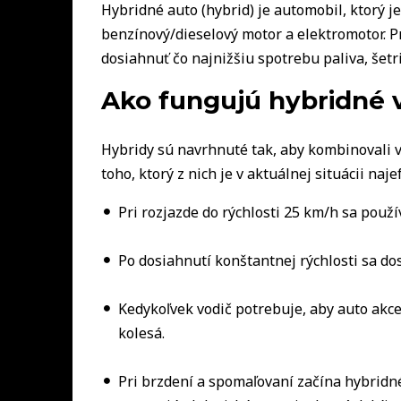
Hybridné auto (hybrid) je automobil, ktorý
benzínový/dieselový motor a elektromotor. P
dosiahnuť čo najnižšiu spotrebu paliva, šetr
Ako fungujú hybridné v
Hybridy sú navrhnuté tak, aby kombinovali v
toho, ktorý z nich je v aktuálnej situácii naje
Pri rozjazde do rýchlosti 25 km/h sa použ
Po dosiahnutí konštantnej rýchlosti sa do
Kedykoľvek vodič potrebuje, aby auto akc
kolesá.
Pri brzdení a spomaľovaní začína hybridn