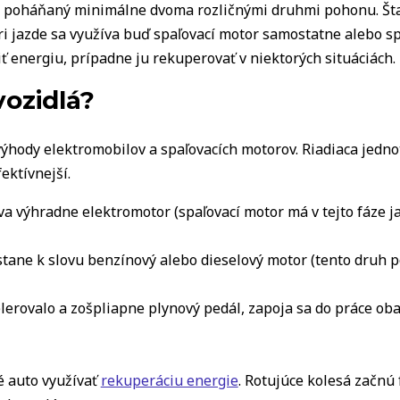
 je poháňaný minimálne dvoma rozličnými druhmi pohonu. Š
ri jazde sa využíva buď spaľovací motor samostatne alebo s
iť energiu, prípadne ju rekuperovať v niektorých situáciách.
ozidlá?
ýhody elektromobilov a spaľovacích motorov. Riadiaca jedn
fektívnejší.
íva výhradne elektromotor (spaľovací motor má v tejto fáze 
stane k slovu benzínový alebo dieselový motor (tento druh p
elerovalo a zošpliapne plynový pedál, zapoja sa do práce o
é auto využívať
rekuperáciu energie
. Rotujúce kolesá začnú