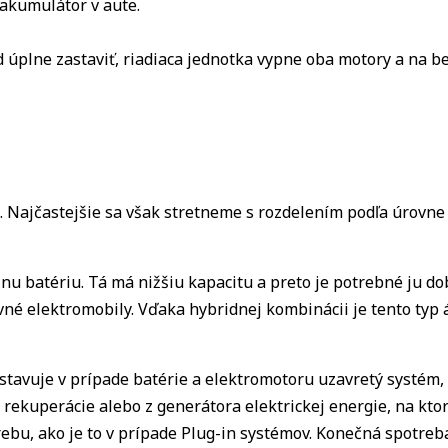
 akumulátor v aute.
 úplne zastaviť, riadiaca jednotka vypne oba motory a na b
í. Najčastejšie sa však stretneme s rozdelením podľa úrovne 
nu batériu. Tá má nižšiu kapacitu a preto je potrebné ju dob
rvné elektromobily. Vďaka hybridnej kombinácii je tento ty
dstavuje v prípade batérie a elektromotoru uzavretý systém,
 rekuperácie alebo z generátora elektrickej energie, na kto
trebu, ako je to v prípade Plug-in systémov. Konečná spotreb