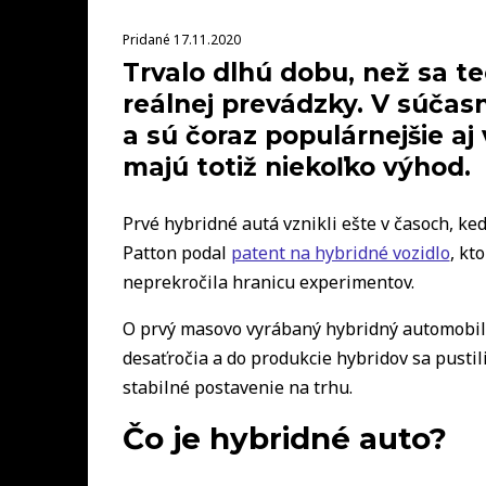
Pridané 17.11.2020
Trvalo dlhú dobu, než sa t
reálnej prevádzky. V súčas
a sú čoraz populárnejšie a
majú totiž niekoľko výhod.
Prvé hybridné autá vznikli ešte v časoch, ke
Patton podal
patent na hybridné vozidlo
, kt
neprekročila hranicu experimentov.
O prvý masovo vyrábaný hybridný automobil s
desaťročia a do produkcie hybridov sa pustil
stabilné postavenie na trhu.
Čo je hybridné auto?