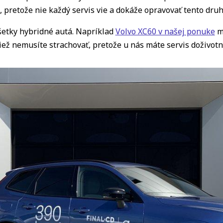
pretože nie každý servis vie a dokáže opravovať tento druh 
šetky hybridné autá. Napríklad
Volvo XC60 v našej ponuke
má
iež nemusíte strachovať, pretože u nás máte servis doživot