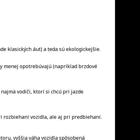
de klasických áut) a teda sú ekologickejšie.
ky menej opotrebúvajú (napríklad brzdové
ajmä vodiči, ktorí si chcú pri jazde
rozbiehaní vozidla, ale aj pri predbiehaní.
toru, vyššia váha vozidla spôsobená