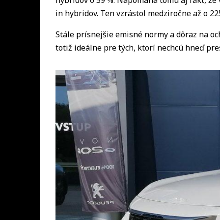
hybridov o 59 %. Napomáha tomu aj fakt, že v
in hybridov. Ten vzrástol medziročne až o 225
Stále prísnejšie emisné normy a dôraz na o
totiž ideálne pre tých, ktorí nechcú hneď p