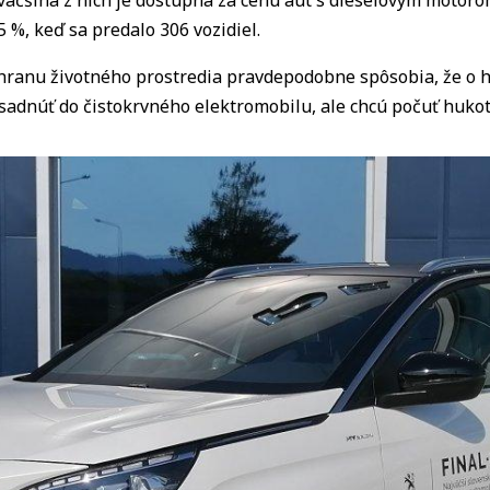
äčšina z nich je dostupná za cenu áut s dieselovým motorom.
 %, keď sa predalo 306 vozidiel.
chranu životného prostredia pravdepodobne spôsobia, že o h
resadnúť do čistokrvného elektromobilu, ale chcú počuť huko