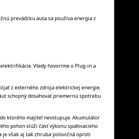
ežnú prevádzku auta sa používa energia z
elektrifikácie. Vtedy hovoríme o Plug-in a
íjať z externého zdroja elektrickej energie.
p áut schopný dosahovať priemernú spotrebu
 do ktorého majiteľ nevstupuje. Akumulátor
rého pohon slúži časť výkonu spaľovacieho
a je však aj tak zhruba polovičná oproti