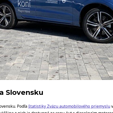
a Slovensku
lovensku. Podľa
štatistiky Zväzu automobilového priemyslu
v