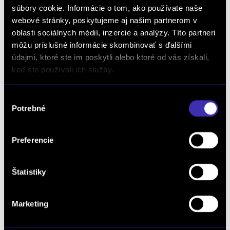
súbory cookie. Informácie o tom, ako používate naše
webové stránky, poskytujeme aj našim partnerom v
oblasti sociálnych médií, inzercie a analýzy. Títo partneri
môžu príslušné informácie skombinovať s ďalšími
údajmi, ktoré ste im poskytli alebo ktoré od vás získali,
keď ste používali ich služby.
CHCEM GRANDLAND »
Výber
Potrebné
súhlasu
ZOBRAZIŤ PONUKU »
Preferencie
OPEL COMBO LIFE
zvýhodnenie až
3 639 €
Štatistiky
Marketing