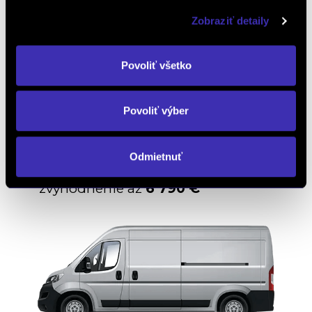
Zobraziť detaily
Povoliť všetko
CHCEM COMBO LIFE »
Povoliť výber
ZOBRAZIŤ PONUKU »
Odmietnuť
OPEL MOVANO
zvýhodnenie až
6 790 €