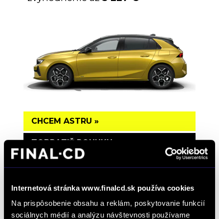
CHCEM ASTRU »
ZOBRAZIŤ PONUKU »
OPEL GRANDLAND
zvýhodnenie až
5 518 €
Internetová stránka www.finalcd.sk používa cookies
Na prispôsobenie obsahu a reklám, poskytovanie funkcií
sociálnych médií a analýzu návštevnosti používame