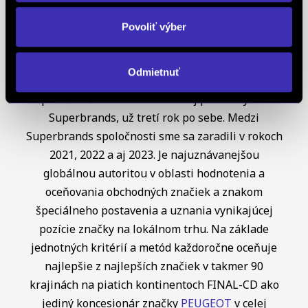
najdôležitejších Európskych štandardov
definujúcich kvalitu obchodnej činnosti. Je
Povoliť výber
medzinárodne uznávanou známkou obchodnej
kvality a vyhodnocuje sa na základe rovnakej
Odmietnuť
analytickej metodiky pre všetky európske trhy.
Spoločnosť FINAL-CD získala aj prestížny titul
Superbrands, už tretí rok po sebe. Medzi
Superbrands spoločnosti sme sa zaradili v rokoch
2021, 2022 a aj 2023. Je najuznávanejšou
globálnou autoritou v oblasti hodnotenia a
oceňovania obchodných značiek a znakom
špeciálneho postavenia a uznania vynikajúcej
pozície značky na lokálnom trhu. Na základe
jednotných kritérií a metód každoročne oceňuje
najlepšie z najlepších značiek v takmer 90
krajinách na piatich kontinentoch FINAL-CD ako
jediný koncesionár značky
PEUGEOT
v celej