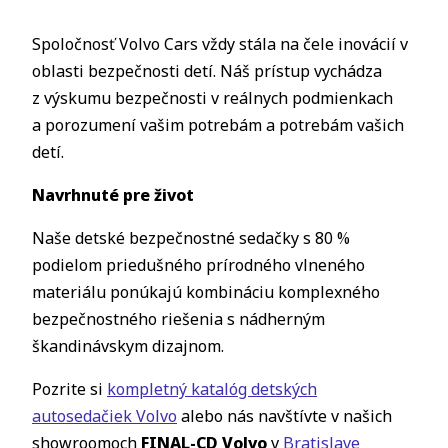
Spoločnosť Volvo Cars vždy stála na čele inovácií v
oblasti bezpečnosti detí. Náš prístup vychádza
z výskumu bezpečnosti v reálnych podmienkach
a porozumení vašim potrebám a potrebám vašich
detí.
Navrhnuté pre život
Naše detské bezpečnostné sedačky s 80 %
podielom priedušného prírodného vlneného
materiálu ponúkajú kombináciu komplexného
bezpečnostného riešenia s nádherným
škandinávskym dizajnom.
Pozrite si
kompletný katalóg detských
autosedačiek Volvo
alebo nás navštívte v našich
showroomoch
FINAL-CD Volvo
v
Bratislave