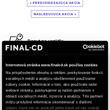
« PREDCHÁDZAJÚCA AKCIA
NASLEDUJÚCA AKCIA »
Dopyt na vozidlo
Objednať servis
Internetová stránka www.finalcd.sk používa cookies
Na prispôsobenie obsahu a reklám, poskytovanie funkcií
sociálnych médií a analýzu návštevnosti používame
súbory cookie. Informácie o tom, ako používate naše
Objednať testovaciu jazdu
webové stránky, poskytujeme aj našim partnerom v
oblasti sociálnych médií, inzercie a analýzy. Títo partneri
môžu príslušné informácie skombinovať s ďalšími
Objednať náhradný diel
údajmi, ktoré ste im poskytli alebo ktoré od vás získali,