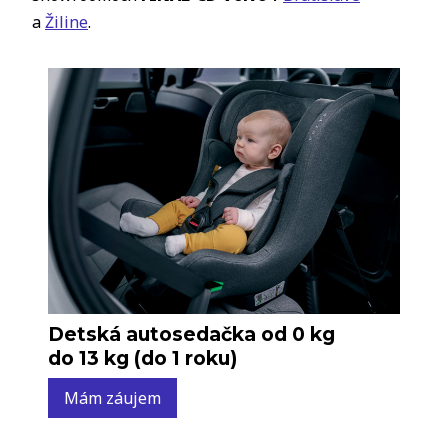
a
Žiline
.
Detská autosedačka od 0 kg
do 13 kg (do 1 roku)
Mám záujem