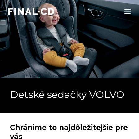
Detské sedačky VOLVO
Chránime to najdôležitejšie pre
vás