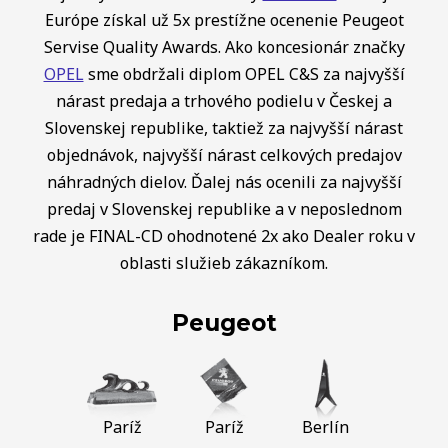
Európe získal už 5x prestížne ocenenie Peugeot
Servise Quality Awards. Ako koncesionár značky
OPEL
sme obdržali diplom OPEL C&S za najvyšší
nárast predaja a trhového podielu v Českej a
Slovenskej republike, taktiež za najvyšší nárast
objednávok, najvyšší nárast celkových predajov
náhradných dielov. Ďalej nás ocenili za najvyšší
predaj v Slovenskej republike a v neposlednom
rade je FINAL-CD ohodnotené 2x ako Dealer roku v
oblasti služieb zákazníkom.
Peugeot
Paríž
Paríž
Berlín