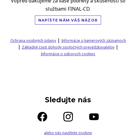
Vopred ďakujeme za vaše podnety a skúsenosti so
službami FINAL‑CD.
NAPÍŠTE NÁM VÁŠ NÁZOR
|
Ochrana osobných údajov
Informácie o kamerových záznamoch
|
|
Základné časti dohody spoločných prevádzkovateľov
Informácie o súboroch cookies
Sledujte nás
alebo nás navštívte osobne