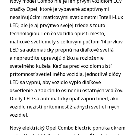
Nový model Combo nie je len prvým vozidlom LCV
značky Opel, ktoré je vybavené adaptívnymi
neoslňujúcimi maticovými svetlometmi Intelli-Lux
LED, ale je aj prvýmvo svojej triede s touto
technológiou. Len čo vozidlo opustí mesto,
maticové svetlomety s celkovým počtom 14 prvkov
LED sa automaticky prepnú na diaľkové svetlá
a nepretržite upravujú dĺžku a rozloženie
svetelného kužeľa. Keď sa pred vozidlom zistí
prítomnosť svetiel iného vozidla, jednotlivé diódy
LED sa vypnú, aby vozidlo vyplo diaľkové
osvetlenie a zabránilo oslneniu ostatných vodičov.
Diódy LED sa automaticky opäť zapnú hneď, ako
vozidlo nezistí prítomnosť žiadnych svetiel iných
vozidiel.
Nový elektrický Opel Combo Electric ponúka okrem