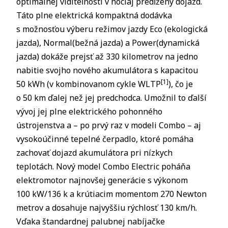
optimálnej viditeľnosti v nociaj predĺžený dojazd.
Táto plne elektrická kompaktná dodávka
s možnosťou výberu režimov jazdy Eco (ekologická
jazda), Normal(bežná jazda) a Power(dynamická
jazda) dokáže prejsť až 330 kilometrov na jedno
nabitie svojho nového akumulátora s kapacitou
[1]
50 kWh (v kombinovanom cykle WLTP
), čo je
o 50 km ďalej než jej predchodca. Umožnil to ďalší
vývoj jej plne elektrického pohonného
ústrojenstva a – po prvý raz v modeli Combo – aj
vysokoúčinné tepelné čerpadlo, ktoré pomáha
zachovať dojazd akumulátora pri nízkych
teplotách. Nový model Combo Electric poháňa
elektromotor najnovšej generácie s výkonom
100 kW/136 k a krútiacim momentom 270 Newton
metrov a dosahuje najvyššiu rýchlosť 130 km/h.
Vďaka štandardnej palubnej nabíjačke