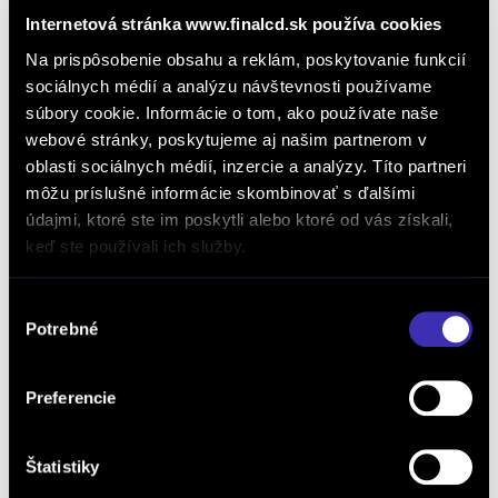
digitálneho spätného
Internetová stránka www.finalcd.sk používa cookies
zrkadla
Na prispôsobenie obsahu a reklám, poskytovanie funkcií
sociálnych médií a analýzu návštevnosti používame
Pokiaľ ide o ochranucestujúcich
súbory cookie. Informácie o tom, ako používate naše
a ostatnýchúčastníkov cestnej premávky, Opel
webové stránky, poskytujeme aj našim partnerom v
Combo novej generácie je naďalej lídrom vo svojej
oblasti sociálnych médií, inzercie a analýzy. Títo partneri
môžu príslušné informácie skombinovať s ďalšími
triede. Novým bezpečnostným prvkom je tu
údajmi, ktoré ste im poskytli alebo ktoré od vás získali,
dynamické priestorové videnie, ktoré pozostáva
keď ste používali ich služby.
z dvoch kamier – jednej nad zadnými dverami
a druhej pod vonkajším spätným zrkadlom na
Výber
strane spolujazdca. Oba zábery – záber zadnej
Potrebné
súhlasu
časti vozidla počas jazdy a (po aktivácii pomocou
páčky smerových svetiel) záber bočného mŕtveho
Preferencie
uhla – sa zobrazujú v novom digitálnom
vnútornom spätnom zrkadle s vysokým rozlíšením.
V porovnaní s bežnými zrkadlami poskytuje
Štatistiky
systém lepší výhľad, čo umožňuje vodičovi