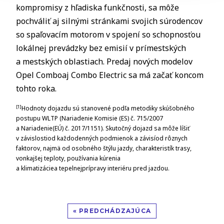
kompromisy z hľadiska funkčnosti, sa môže
pochváliť aj silnými stránkami svojich súrodencov
so spaľovacím motorom v spojení so schopnosťou
lokálnej prevádzky bez emisií v prímestských
a mestských oblastiach. Predaj nových modelov
Opel Comboaj Combo Electric sa má začať koncom
tohto roka.
[1]
Hodnoty dojazdu sú stanovené podľa metodiky skúšobného
postupu WLTP (Nariadenie Komisie (ES) č. 715/2007
a Nariadenie(EÚ) č. 2017/1151). Skutočný dojazd sa môže líšiť
v závislostiod každodenných podmienok a závisíod rôznych
faktorov, najmä od osobného štýlu jazdy, charakteristík trasy,
vonkajšej teploty, používania kúrenia
a klimatizáciea tepelnejprípravy interiéru pred jazdou.
« PREDCHÁDZAJÚCA