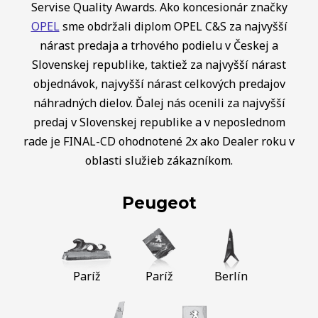
Servise Quality Awards. Ako koncesionár značky
OPEL
sme obdržali diplom OPEL C&S za najvyšší
nárast predaja a trhového podielu v Českej a
Slovenskej republike, taktiež za najvyšší nárast
objednávok, najvyšší nárast celkových predajov
náhradných dielov. Ďalej nás ocenili za najvyšší
predaj v Slovenskej republike a v neposlednom
rade je FINAL-CD ohodnotené 2x ako Dealer roku v
oblasti služieb zákazníkom.
Peugeot
Paríž
Paríž
Berlín