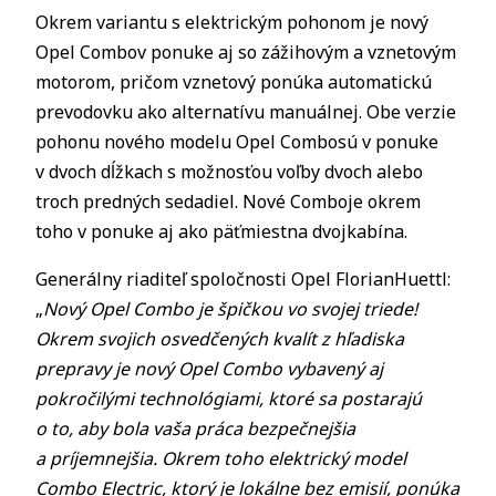
Okrem variantu s elektrickým pohonom je nový
Opel Combov ponuke aj so zážihovým a vznetovým
motorom, pričom vznetový ponúka automatickú
prevodovku ako alternatívu manuálnej. Obe verzie
pohonu nového modelu Opel Combosú v ponuke
v dvoch dĺžkach s možnosťou voľby dvoch alebo
troch predných sedadiel. Nové Comboje okrem
toho v ponuke aj ako päťmiestna dvojkabína.
Generálny riaditeľ spoločnosti Opel FlorianHuettl:
„
Nový Opel Combo je špičkou vo svojej triede!
Okrem svojich osvedčených kvalít z hľadiska
prepravy je nový Opel Combo vybavený aj
pokročilými technológiami, ktoré sa postarajú
o to, aby bola vaša práca bezpečnejšia
a príjemnejšia. Okrem toho elektrický model
Combo Electric, ktorý je lokálne bez emisií, ponúka