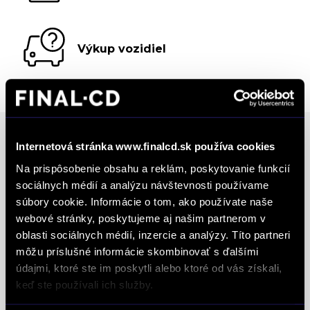
Výkup vozidiel
Internetová stránka www.finalcd.sk používa cookies
Ocenenia
Na prispôsobenie obsahu a reklám, poskytovanie funkcií
sociálnych médií a analýzu návštevnosti používame
súbory cookie. Informácie o tom, ako používate naše
FINAL-CD získalo prestížny certifikát AAA Highest
webové stránky, poskytujeme aj našim partnerom v
Creditworthiness, tento certifikát je jedným z
oblasti sociálnych médií, inzercie a analýzy. Títo partneri
najdôležitejších Európskych štandardov
môžu príslušné informácie skombinovať s ďalšími
definujúcich kvalitu obchodnej činnosti. Je
údajmi, ktoré ste im poskytli alebo ktoré od vás získali,
medzinárodne uznávanou známkou obchodnej
keď ste používali ich služby.
kvality a vyhodnocuje sa na základe rovnakej