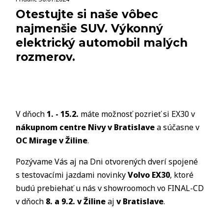
Otestujte si naše vôbec
najmenšie SUV. Výkonný
elektrický automobil malých
rozmerov.
V dňoch
1. - 15.2.
máte možnosť pozrieť si EX30 v
nákupnom centre Nivy v Bratislave
a súčasne v
OC Mirage v Žiline
.
Pozývame Vás aj na Dni otvorených dverí spojené
s testovacími jazdami novinky
Volvo EX30
, ktoré
budú prebiehať u nás v showroomoch vo FINAL-CD
v dňoch
8. a 9.2. v Žiline
aj
v Bratislave
.