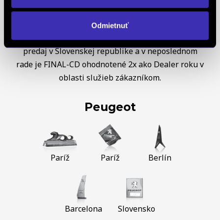
Slovenskej republike, taktiež za najvyšší nárast
objednávok, najvyšší nárast celkových predajov
Odmietnuť
náhradných dielov. Ďalej nás ocenili za najvyšší
predaj v Slovenskej republike a v neposlednom
rade je FINAL-CD ohodnotené 2x ako Dealer roku v
oblasti služieb zákazníkom.
Peugeot
Paríž
Paríž
Berlín
Barcelona
Slovensko