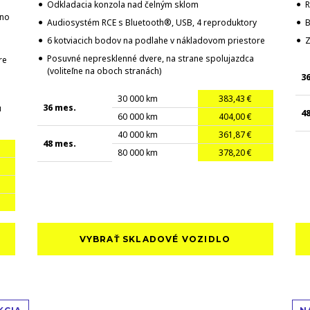
Odkladacia konzola nad čelným sklom
R
ono
Audiosystém RCE s Bluetooth®, USB, 4 reproduktory
B
6 kotviacich bodov na podlahe v nákladovom priestore
Z
Posuvné nepresklenné dvere, na strane spolujazdca
re
(voliteľne na oboch stranách)
3
30 000 km
383,43 €
36 mes.
u
4
60 000 km
404,00 €
40 000 km
361,87 €
48 mes.
80 000 km
378,20 €
VYBRAŤ SKLADOVÉ VOZIDLO