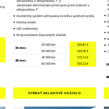
z
obrazovkou s uhlopriečkou 7" a
d
združeným informačným prístrojom pred vodičom s
 R16
o
uhlopriečkou 7"
I
Asistenčný systém udržiavania vozidla v jazdnom pruhu
E
Kožený volant
a
LED svetlomety
A
Rozpoznávanie dopravných značiek
M
30 000 km
394,81 €
36 mes.
60 000 km
420,05 €
1
40 000 km
373,13 €
48 mes.
80 000 km
393,23 €
3
4
VYBRAŤ SKLADOVÉ VOZIDLO