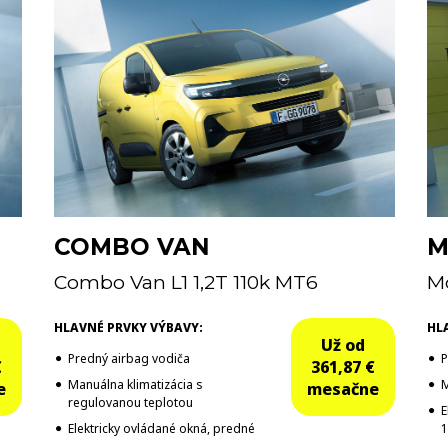
COMBO VAN
M
Combo Van L1 1,2T 110k MT6
Mo
HLAVNÉ PRVKY VÝBAVY:
HL
Už od
Predný airbag vodiča
P
€
361,87 €
Manuálna klimatizácia s
M
e
mesačne
regulovanou teplotou
E
Elektricky ovládané okná, predné
1