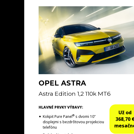
OPEL ASTRA
Astra Edition 1,2 110k MT6
HLAVNÉ PRVKY VÝBAVY:
Už od
®
Kokpit Pure Panel
s dvomi 10"
368,70 
displejmi s bezdrôtovou projekciou
mesačn
telefónu