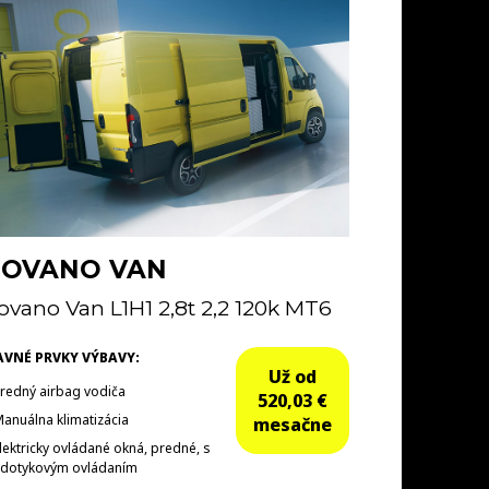
OVANO VAN
vano Van L1H1 2,8t 2,2 120k MT6
AVNÉ PRVKY VÝBAVY:
Už od
redný airbag vodiča
520,03 €
anuálna klimatizácia
mesačne
lektricky ovládané okná, predné, s
dotykovým ovládaním