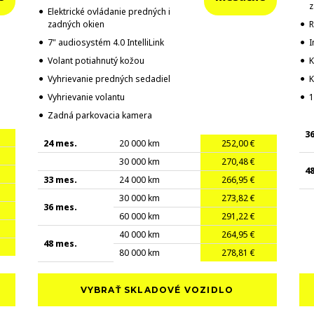
z
Elektrické ovládanie predných i
zadných okien
R
u
7" audiosystém 4.0 IntelliLink
I
Volant potiahnutý kožou
K
Vyhrievanie predných sedadiel
K
Vyhrievanie volantu
1
Zadná parkovacia kamera
3
24 mes.
20 000 km
252,00 €
30 000 km
270,48 €
4
33 mes.
24 000 km
266,95 €
30 000 km
273,82 €
36 mes.
60 000 km
291,22 €
40 000 km
264,95 €
48 mes.
80 000 km
278,81 €
VYBRAŤ SKLADOVÉ VOZIDLO