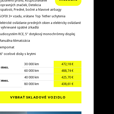
 jazdného pruhu, Rozpoznávanie
opravných značiek, Detekcia
spalosti, Predné, bočné a hlavové airbagy
SOFIX 3× vzadu, vrátane Top Tether uchytenia
lektrické ovládanie predných okien a elektricky ovládané
 vyhrievané spätné zrkadlá
udiosystém RCE, 5" dotykový monochrómny displej
anuálna klimatizácia
Tempomat
6" oceľové disky s krytmi
30 000 km
472,18 €
6 mes.
60 000 km
488,74 €
40 000 km
425,70 €
8 mes.
80 000 km
438,61 €
VYBRAŤ SKLADOVÉ VOZIDLO