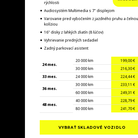
rýchlosti
Audiosystém Multimedia s 7" displejom
Varovanie pred vybočením z jazdného pruhu a čelno
kolíziou
16" disky z ľahkých zliatín (8 lúčov)
Vyhrievanie predných sedadiel
Zadný parkovací asistent
20 000 km
199,00 €
24 mes.
30 000 km
216,30 €
33 mes.
24 000 km
224,44 €
30 000 km
233,11 €
36 mes.
60 000 km
249,31 €
40 000 km
228,79 €
48 mes.
80 000 km
241,70 €
VYBRAŤ SKLADOVÉ VOZIDLO