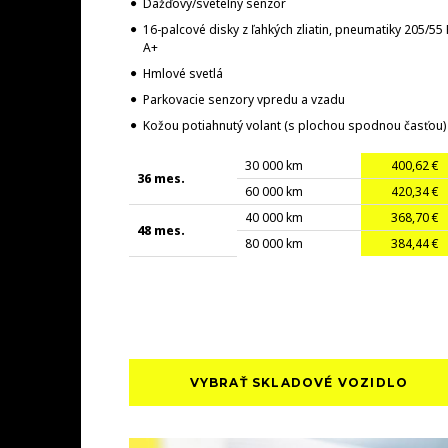
Dažďový/svetelný senzor
16-palcové disky z ľahkých zliatin, pneumatiky 205/55
A+
Hmlové svetlá
Parkovacie senzory vpredu a vzadu
Kožou potiahnutý volant (s plochou spodnou časťou)
30 000 km
400,62 €
36 mes.
60 000 km
420,34 €
40 000 km
368,70 €
48 mes.
80 000 km
384,44 €
VYBRAŤ SKLADOVÉ VOZIDLO