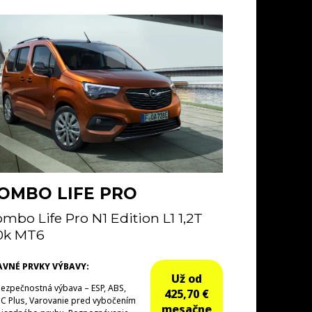
OMBO LIFE PRO
mbo Life Pro N1 Edition L1 1,2T
0k MT6
AVNÉ PRVKY VÝBAVY:
Už od
ezpečnostná výbava – ESP, ABS,
425,70 €
C Plus, Varovanie pred vybočením
mesačne