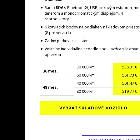
Rádio RD6 s Bluetooth®, USB, linkovým vstupom, m
tunerom a monochromatickým displejom, 4
reproduktory
6 kotviacich bodov na podlahe v nákladovom priesto
(8 pre verziu L)
Zadný parkovací asistent
Voliteľne individuálne sedadlo spolujazdca s lakťovo
opierkou
30 000 km
538,31 €
36 mes.
60 000 km
561,73 €
40 000 km
501,47 €
48 mes.
80 000 km
519,77 €
VYBRAŤ SKLADOVÉ VOZIDLO