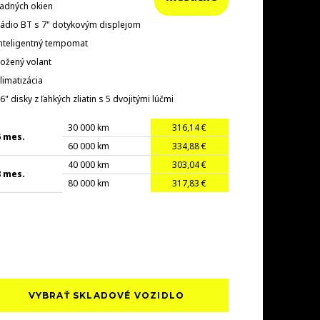
adných okien
ádio BT s 7" dotykovým displejom
nteligentný tempomat
ožený volant
limatizácia
6" disky z ľahkých zliatin s 5 dvojitými lúčmi
30 000 km
316,14 €
6 mes.
60 000 km
334,88 €
40 000 km
303,04 €
8 mes.
80 000 km
317,83 €
VYBRAŤ SKLADOVÉ VOZIDLO