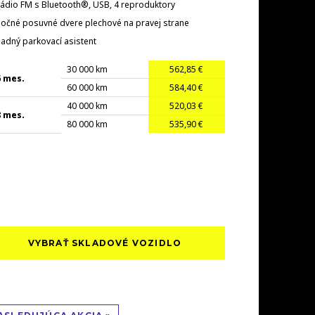
ádio FM s Bluetooth®, USB, 4 reproduktory
očné posuvné dvere plechové na pravej strane
adný parkovací asistent
30 000 km
562,85 €
6 mes.
60 000 km
584,40 €
40 000 km
520,03 €
8 mes.
80 000 km
535,90 €
VYBRAŤ SKLADOVÉ VOZIDLO