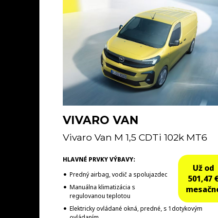
VIVARO VAN
Vivaro Van M 1,5 CDTi 102k MT6
HLAVNÉ PRVKY VÝBAVY:
Už od
Predný airbag, vodič a spolujazdec
501,47 
Manuálna klimatizácia s
mesačn
regulovanou teplotou
Elektricky ovládané okná, predné, s 1dotykovým
ovládaním