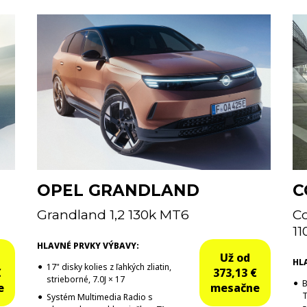
OPEL GRANDLAND
C
Grandland 1,2 130k MT6
Co
11
HLAVNÉ PRVKY VÝBAVY:
Už od
HL
17" disky kolies z ľahkých zliatin,
€
373,13 €
strieborné, 7.0J × 17
B
e
mesačne
T
Systém Multimedia Radio s