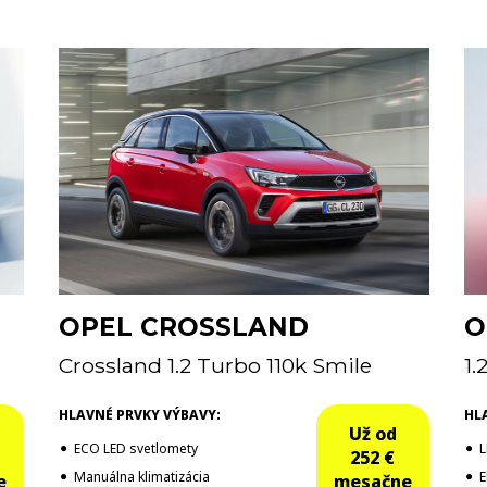
OPEL CROSSLAND
O
Crossland 1.2 Turbo 110k Smile
1.
HLAVNÉ PRVKY VÝBAVY:
HL
Už od
ECO LED svetlomety
L
252 €
Manuálna klimatizácia
E
e
mesačne