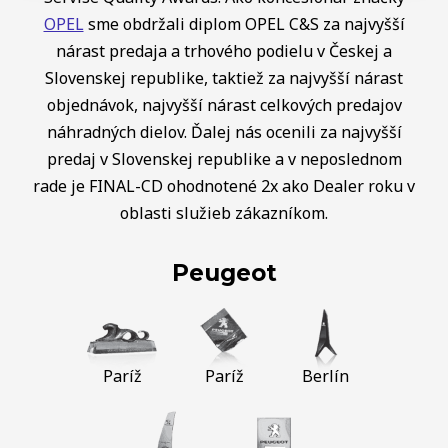
OPEL
sme obdržali diplom OPEL C&S za najvyšší
nárast predaja a trhového podielu v Českej a
Slovenskej republike, taktiež za najvyšší nárast
objednávok, najvyšší nárast celkových predajov
náhradných dielov. Ďalej nás ocenili za najvyšší
predaj v Slovenskej republike a v neposlednom
rade je FINAL-CD ohodnotené 2x ako Dealer roku v
oblasti služieb zákazníkom.
Peugeot
Paríž
Paríž
Berlín