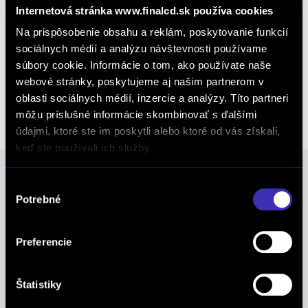
Internetová stránka www.finalcd.sk používa cookies
Kalkulácia financovania
Na prispôsobenie obsahu a reklám, poskytovanie funkcií
sociálnych médií a analýzu návštevnosti používame
súbory cookie. Informácie o tom, ako používate naše
webové stránky, poskytujeme aj našim partnerom v
Výkup vozidiel
oblasti sociálnych médií, inzercie a analýzy. Títo partneri
môžu príslušné informácie skombinovať s ďalšími
údajmi, ktoré ste im poskytli alebo ktoré od vás získali,
keď ste používali ich služby.
Výber
Ocenenia
Potrebné
súhlasu
FINAL-CD získalo prestížny certifikát AAA Highest
Preferencie
Creditworthiness, tento certifikát je jedným z
najdôležitejších Európskych štandardov
Štatistiky
definujúcich kvalitu obchodnej činnosti. Je