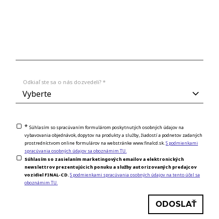
Odkiaľ ste sa o nás dozvedeli? *
*
Súhlasím so spracúvaním formulárom poskytnutých osobných údajov na
vybavovania objednávok, dopytov na produkty a služby, žiadostí a podnetov zadaných
prostredníctvom online formulárov na webstránke www.finalcd.sk.
S podmienkami
spracúvania osobných údajov sa oboznámim TU.
Súhlasím so zasielaním marketingových emailov a elektronických
newslettrov prezentujúcich ponuku a služby autorizovaných predajcov
vozidiel FINAL-CD.
S podmienkami spracúvania osobných údajov na tento účel sa
oboznámim TU.