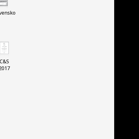
vensko
C&S
2017