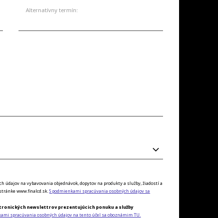
Alternatívny termín:
údajov na vybavovania objednávok, dopytov na produkty a služby, žiadostí a
tránke www.finalcd.sk.
S podmienkami spracúvania osobných údajov sa
tronických newslettrov prezentujúcich ponuku a služby
kami spracúvania osobných údajov na tento účel sa oboznámim TU.