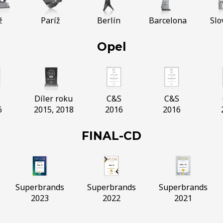
ž
Paríž
Berlín
Barcelona
Slo
Opel
S
Díler roku
C&S
C&S
6
2015, 2018
2016
2016
FINAL-CD
Superbrands
Superbrands
Superbrands
2023
2022
2021