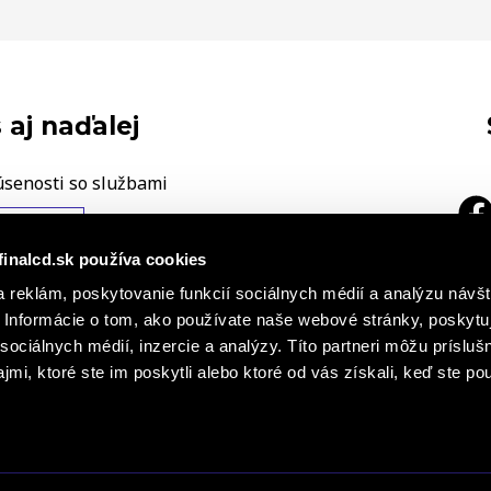
 aj naďalej
úsenosti so službami
ÁŠ NÁZOR
finalcd.sk používa cookies
|
 reklám, poskytovanie funkcií sociálnych médií a analýzu návšt
a
h záznamoch
Základné časti
Informácie o tom, ako používate naše webové stránky, poskytu
cie o súboroch cookies
sociálnych médií, inzercie a analýzy. Títo partneri môžu prísluš
mi, ktoré ste im poskytli alebo ktoré od vás získali, keď ste pou
s r. o., FINAL – CD premium, s. r. o. všetky práva vyhradené. Obsah stránok Finalcd.sk je chránený autorským zákon
erejnosti, a to akýmkoľvek spôsobom je bez predchádzajúceho písomného súhlasu spoločností FINAL - CD spol. s r. 