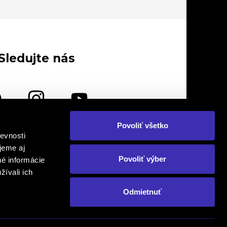
Sledujte nás
Povoliť všetko
evnosti
lebo nás navštívte osobne
jeme aj
Povoliť výber
né informácie
žívali ich
Odmietnuť
om. Prepis, kopírovanie a následné
Created by
o., FINAL - CD plus, s.r.o., FINAL - CD
ikimonos.sk