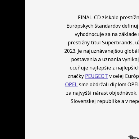
FINAL-CD získalo prestížny
Európskych štandardov definuj
vyhodnocuje sa na základe 
prestížny titul Superbrands, u
2023. Je najuznávanejšou globá
postavenia a uznania vynikaj
oceňuje najlepšie z najlepší
značky
PEUGEOT
v celej Európ
OPEL
sme obdržali diplom OPEL 
za najvyšší nárast objednávok, 
Slovenskej republike a v ne