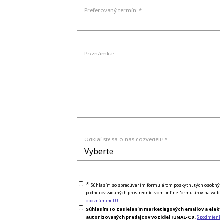
Preferovaný termín: *
Poznámka:
Odkiaľ ste sa o nás dozvedeli? *
*
Súhlasím so spracúvaním formulárom poskytnutých osobných 
podnetov zadaných prostredníctvom online formulárov na webs
oboznámim TU.
Súhlasím so zasielaním marketingových emailov a elek
autorizovaných predajcov vozidiel FINAL-CD.
S podmien