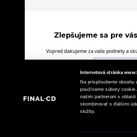
Zlepšujeme sa pre vás
Vopred ďakujeme za vaše podnety a sk
FINAL‑CD.
NAPÍŠTE NÁM V
Internetová stránka www.
|
Na prispôsobenie obsahu a
Ochrana osobných údajov
Informácie o kamerovýc
|
používame súbory cookie. 
dohody spoločných prevádzkovateľov
Informá
našim partnerom v oblasti 
skombinovať s ďalšími údaj
služby.
© 2026 FINAL - CD spol. s r. o., FINAL - CD plus, s.r.o., FINAL - CD Bratislava, spol. 
verejné sprístupnenie grafických alebo textových častí tohto obsahu alebo jeho časti v
Bratislava, spol. s r. o. a FINAL – CD premium, s. r. o. zakázané.