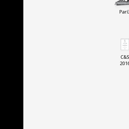
Parí
C&
201