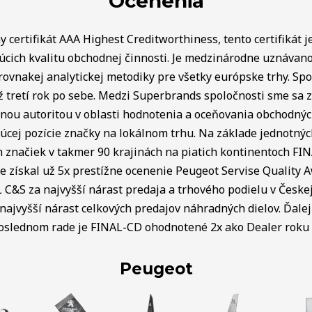
Ocenenia
 certifikát AAA Highest Creditworthiness, tento certifikát j
úcich kvalitu obchodnej činnosti. Je medzinárodne uznávan
rovnakej analytickej metodiky pre všetky európske trhy. Spo
ž tretí rok po sebe. Medzi Superbrands spoločnosti sme sa za
lnou autoritou v oblasti hodnotenia a oceňovania obchodný
úcej pozície značky na lokálnom trhu. Na základe jednotnýc
ch značiek v takmer 90 krajinách na piatich kontinentoch FI
e získal už 5x prestížne ocenenie Peugeot Servise Quality 
C&S za najvyšší nárast predaja a trhového podielu v Českej 
najvyšší nárast celkových predajov náhradných dielov. Ďalej 
poslednom rade je FINAL-CD ohodnotené 2x ako Dealer roku v
Peugeot