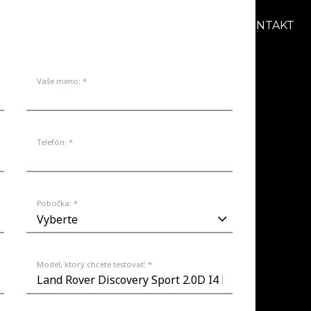
AKCIE
BLOG
O NÁS
KARIÉRA
KONTAKT
Vaše meno: *
Telefón: *
Pobočka: *
Model, ktorý chcete testovať: *