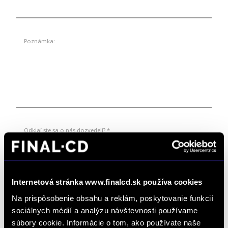
Poznámka:
Odkiaľ ste sa o nás dozvedeli? *
*
Súhlasím so spracúvaním formulárom poskytnutých osobných údajov na
Internetová stránka www.finalcd.sk používa cookies
vybavovania objednávok, dopytov na produkty a služby, žiadostí a podnetov zadaných
prostredníctvom online formulárov na webstránke www.finalcd.sk.
S podmienkami
Na prispôsobenie obsahu a reklám, poskytovanie funkcií
spracúvania osobných údajov sa oboznámim TU.
sociálnych médií a analýzu návštevnosti používame
Súhlasím so zasielaním marketingových emailov a elektronických
newslettrov prezentujúcich ponuku a služby autorizovaných predajcov
súbory cookie. Informácie o tom, ako používate naše
vozidiel FINAL-CD.
S podmienkami spracúvania osobných údajov na tento účel sa