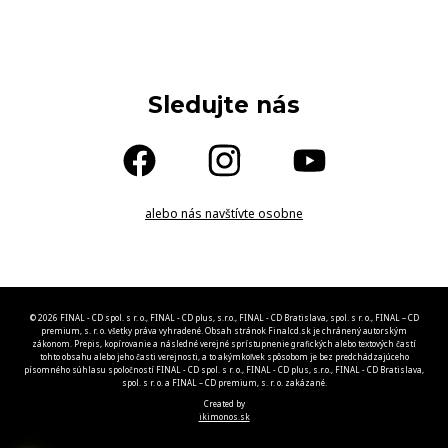
Sledujte nás
alebo nás navštívte osobne
© 2026 FINAL - CD spol. s r. o., FINAL - CD plus, s.r.o., FINAL - CD Bratislava, spol. s r. o., FINAL – CD
premium, s. r. o. všetky práva vyhradené. Obsah stránok Finalcd.sk je chránený autorským
zákonom. Prepis, kopírovanie a následné verejné sprístupnenie grafických alebo textových častí
tohto obsahu alebo jeho časti verejnosti, a to akýmkoľvek spôsobom je bez predchádzajúceho
písomného súhlasu spoločností FINAL - CD spol. s r. o., FINAL - CD plus, s.r.o., FINAL - CD Bratislava,
spol. s r. o. a FINAL – CD premium, s. r. o. zakázané.
Created by
ikimonos.sk