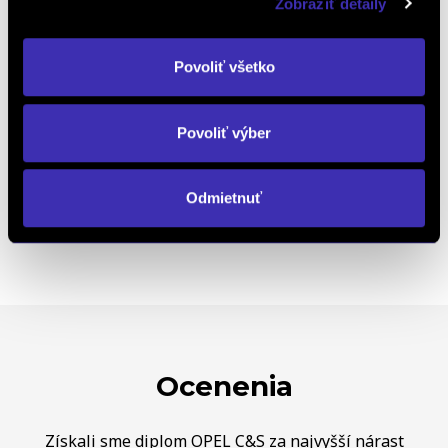
Zobraziť detaily
Objednať náhradný diel
a príslušenstvo
Povoliť všetko
Kalkulácia financovania
Povoliť výber
Odmietnuť
Výkup vozidiel
Ocenenia
Získali sme diplom OPEL C&S za najvyšší nárast