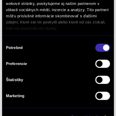
webové stránky, poskytujeme aj našim partnerom v
oboznámim TU.
oblasti sociálnych médií, inzercie a analýzy. Títo partneri
môžu príslušné informácie skombinovať s ďalšími
údajmi, ktoré ste im poskytli alebo ktoré od vás získali,
keď ste používali ich služby.
Výber
Potrebné
súhlasu
Dopyt na vozidlo
Preferencie
Objednať servis
Štatistiky
Marketing
Objednať testovaciu jazdu