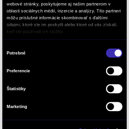
webové stránky, poskytujeme aj našim partnerom v
oboznámim TU.
oblasti sociálnych médií, inzercie a analýzy. Títo partneri
môžu príslušné informácie skombinovať s ďalšími
údajmi, ktoré ste im poskytli alebo ktoré od vás získali,
keď ste používali ich služby.
Výber
Potrebné
súhlasu
Dopyt na vozidlo
Preferencie
Objednať servis
Štatistiky
Marketing
Objednať testovaciu jazdu