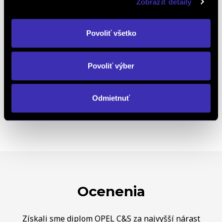
Zobraziť detaily
Objednať náhradný diel
a príslušenstvo
Povoliť všetko
Kalkulácia financovania
Povoliť výber
Odmietnuť
Výkup vozidiel
Ocenenia
Získali sme diplom OPEL C&S za najvyšší nárast