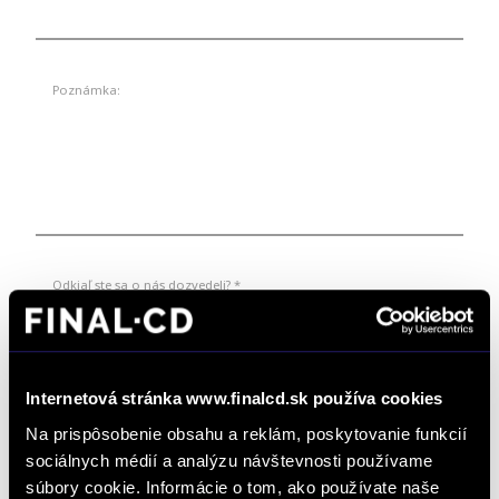
Poznámka:
Odkiaľ ste sa o nás dozvedeli? *
*
Súhlasím so spracúvaním formulárom poskytnutých osobných údajov na
Internetová stránka www.finalcd.sk používa cookies
vybavovania objednávok, dopytov na produkty a služby, žiadostí a podnetov zadaných
prostredníctvom online formulárov na webstránke www.finalcd.sk.
S podmienkami
Na prispôsobenie obsahu a reklám, poskytovanie funkcií
spracúvania osobných údajov sa oboznámim TU.
sociálnych médií a analýzu návštevnosti používame
Súhlasím so zasielaním marketingových emailov a elektronických
newslettrov prezentujúcich ponuku a služby autorizovaných predajcov
súbory cookie. Informácie o tom, ako používate naše
vozidiel FINAL-CD.
S podmienkami spracúvania osobných údajov na tento účel sa