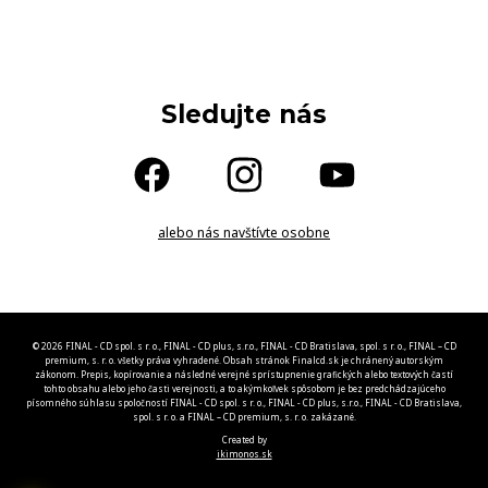
Sledujte nás
alebo nás navštívte osobne
© 2026 FINAL - CD spol. s r. o., FINAL - CD plus, s.r.o., FINAL - CD Bratislava, spol. s r. o., FINAL – CD
premium, s. r. o. všetky práva vyhradené. Obsah stránok Finalcd.sk je chránený autorským
zákonom. Prepis, kopírovanie a následné verejné sprístupnenie grafických alebo textových častí
tohto obsahu alebo jeho časti verejnosti, a to akýmkoľvek spôsobom je bez predchádzajúceho
písomného súhlasu spoločností FINAL - CD spol. s r. o., FINAL - CD plus, s.r.o., FINAL - CD Bratislava,
spol. s r. o. a FINAL – CD premium, s. r. o. zakázané.
Created by
ikimonos.sk