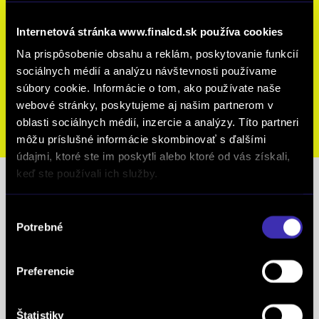
Zatvorené
Po až Pia: 08:00 - 17:00
Internetová stránka www.finalcd.sk používa cookies
So: 08:00 - 12:00
Na prispôsobenie obsahu a reklám, poskytovanie funkcií
sociálnych médií a analýzu návštevnosti používame
opelba@finalcd.sk
súbory cookie. Informácie o tom, ako používate naše
+421 2 4848 4912
webové stránky, poskytujeme aj našim partnerom v
oblasti sociálnych médií, inzercie a analýzy. Títo partneri
DETAIL PREVÁDZKY
môžu príslušné informácie skombinovať s ďalšími
údajmi, ktoré ste im poskytli alebo ktoré od vás získali,
keď ste používali ich služby.
Predajcovia
Výber
Homer Maroš
Potrebné
súhlasu
mob: +421 907 672 382
tel.: +421 2 4848 4912
Preferencie
Bako Michal
Štatistiky