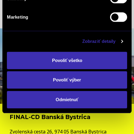
mob: +421 907 892 973
tel.: +421 2 4848 4912
Marketing
Zobraziť detaily
Povoliť všetko
Povoliť výber
Odmietnuť
FINAL-CD Banská Bystrica
Zvolenská cesta 26, 974 05 Banská Bystrica