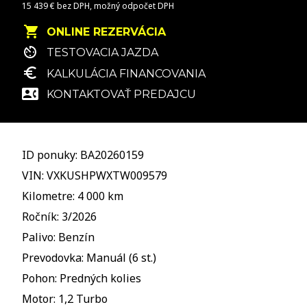
15 439 € bez DPH, možný odpočet DPH
ONLINE REZERVÁCIA
TESTOVACIA JAZDA
KALKULÁCIA FINANCOVANIA
KONTAKTOVAŤ PREDAJCU
ID ponuky: BA20260159
VIN: VXKUSHPWXTW009579
Kilometre: 4 000 km
Ročník: 3/2026
Palivo: Benzín
Prevodovka: Manuál (6 st.)
Pohon: Predných kolies
Motor: 1,2 Turbo