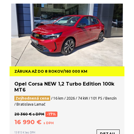
ZÁRUKA AŽ DO 8 ROKOV/160 000 KM
Opel Corsa NEW 1,2 Turbo Edition 100k
MT6
Zvýhodnená cena
/ 16 km / 2026 / 74 kW / 101 PS / Benzín
/ Bratislava Lamač
20 360 € s DPH
-17%
16 990 €
s DPH
13 813 € bez DPH
DETAIL