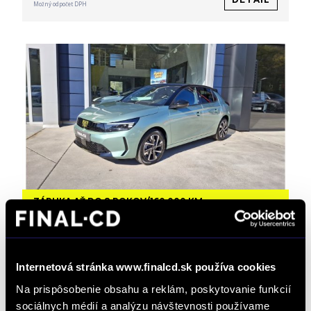
Možný odpočet DPH
ZÁRUKA AŽ DO 8 ROKOV/160 000 KM
Opel Corsa NEW 1.2 Hybrid YES 110k e-
DCT6
Automat
/ 0 km / 2026 / 81 kW / 110 PS / Mild Hybrid
Internetová stránka www.finalcd.sk používa cookies
(benzín/elektrika) / Bratislava Lamač
Na prispôsobenie obsahu a reklám, poskytovanie funkcií
23 520 € s DPH
-15%
sociálnych médií a analýzu návštevnosti používame