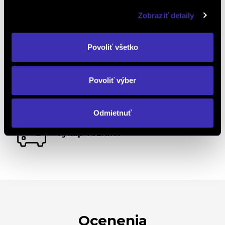
Zobraziť detaily
Objednať náhradný diel
a príslušenstvo
Povoliť všetko
Povoliť výber
Kalkulácia financovania
Odmietnuť
Výkup vozidiel
Ocenenia