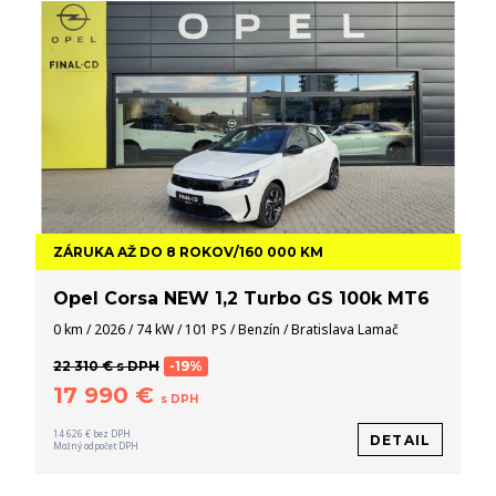
ZÁRUKA AŽ DO 8 ROKOV/160 000 KM
Opel Corsa NEW 1,2 Turbo GS 100k MT6
0 km / 2026 / 74 kW / 101 PS / Benzín / Bratislava Lamač
22 310 € s DPH
-19%
17 990 €
s DPH
14 626 € bez DPH
DETAIL
Možný odpočet DPH