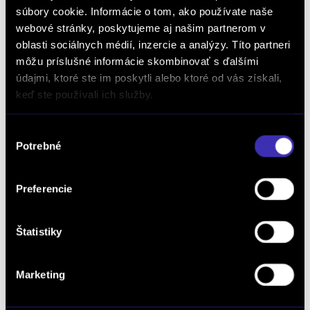
19 990 €
súbory cookie. Informácie o tom, ako používate naše
s DPH
webové stránky, poskytujeme aj našim partnerom v
16 252 € bez DPH
DETAIL
Možný odpočet DPH
oblasti sociálnych médií, inzercie a analýzy. Títo partneri
môžu príslušné informácie skombinovať s ďalšími
údajmi, ktoré ste im poskytli alebo ktoré od vás získali,
keď ste používali ich služby.
Výber
Potrebné
súhlasu
Dopyt na vozidlo
Preferencie
Štatistiky
Objednať servis
Marketing
Objednať testovaciu jazdu