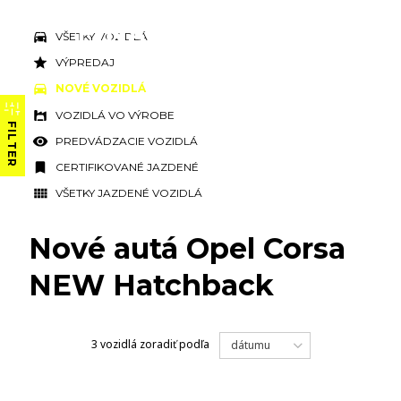
VŠETKY VOZIDLÁ
VÝPREDAJ
NOVÉ VOZIDLÁ
VOZIDLÁ VO VÝROBE
FILTER
PREDVÁDZACIE VOZIDLÁ
CERTIFIKOVANÉ JAZDENÉ
VŠETKY JAZDENÉ VOZIDLÁ
Nové autá Opel Corsa
NEW Hatchback
3 vozidlá
zoradiť podľa
dátumu