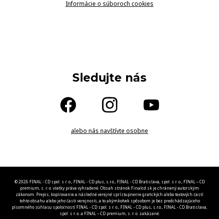
Informácie o súboroch cookies
Sledujte nás
alebo nás navštívte osobne
© 2026 FINAL - CD spol. s r. o., FINAL - CD plus, s.r.o., FINAL - CD Bratislava, spol. s r. o., FINAL – CD
premium, s. r. o. všetky práva vyhradené. Obsah stránok Finalcd.sk je chránený autorským
zákonom. Prepis, kopírovanie a následné verejné sprístupnenie grafických alebo textových častí
tohto obsahu alebo jeho časti verejnosti, a to akýmkoľvek spôsobom je bez predchádzajúceho
písomného súhlasu spoločností FINAL - CD spol. s r. o., FINAL - CD plus, s.r.o., FINAL - CD Bratislava,
spol. s r. o. a FINAL – CD premium, s. r. o. zakázané.