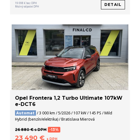
19 098 € bez DPH
DETAIL
Možný odpočet DPH
Opel Frontera 1,2 Turbo Ultimate 107kW
e-DCT6
Automat
/ 3 000 km / 5/2026 / 107 kW / 145 PS / Mild
Hybrid (benzín/elektrika) / Bratislava Mierová
26 880 € s DPH
-13%
23 490 €
s DPH