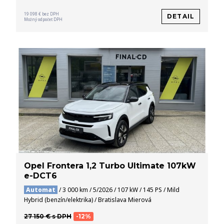
19 098 € bez DPH
DETAIL
Možný odpočet DPH
Opel Frontera 1,2 Turbo Ultimate 107kW
e-DCT6
Automat
/ 3 000 km / 5/2026 / 107 kW / 145 PS / Mild
Hybrid (benzín/elektrika) / Bratislava Mierová
27 150 € s DPH
-12%