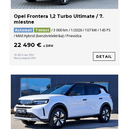
Opel Frontera 1,2 Turbo Ultimate / 7.
miestne
Automat
7 miest
/ 3 000 km / 1/2026 / 107 kW / 145 PS
/ Mild Hybrid (benzín/elektrika) / Prievidza
22 490 €
s DPH
18 285 € bez DPH
DETAIL
Možný odpočet DPH