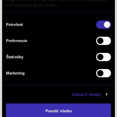
miest
keď ste používali ich služby.
Automat
7 miest
/ 8 000 km / 2/2026 / 107 kW / 145 PS
/ Mild Hybrid (benzín/elektrika) / Prievidza
Výber
28 290 € s DPH
-24%
Potrebné
súhlasu
21 490 €
s DPH
17 472 € bez DPH
Preferencie
DETAIL
Možný odpočet DPH
Štatistiky
Marketing
Zobraziť detaily
Povoliť všetko
ZÁRUKA AŽ DO 8R / 160 000 KM