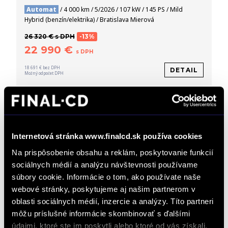
Automat
/ 4 000 km / 5/2026 / 107 kW / 145 PS / Mild
Hybrid (benzín/elektrika) / Bratislava Mierová
26 320 € s DPH
-13%
22 990 €
s DPH
18 691 € bez DPH
DETAIL
Možný odpočet DPH
Internetová stránka www.finalcd.sk používa cookies
Na prispôsobenie obsahu a reklám, poskytovanie funkcií
sociálnych médií a analýzu návštevnosti používame
súbory cookie. Informácie o tom, ako používate naše
webové stránky, poskytujeme aj našim partnerom v
oblasti sociálnych médií, inzercie a analýzy. Títo partneri
môžu príslušné informácie skombinovať s ďalšími
Opel Frontera 1,2 Turbo Ultimate, 7
údajmi, ktoré ste im poskytli alebo ktoré od vás získali,