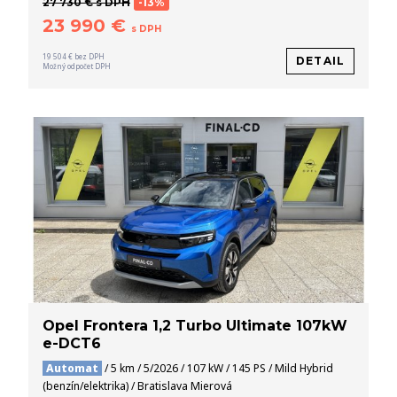
27 730 € s DPH
-13%
23 990 €
s DPH
19 504 € bez DPH
DETAIL
Možný odpočet DPH
Opel Frontera 1,2 Turbo Ultimate 107kW
e-DCT6
Automat
/ 5 km / 5/2026 / 107 kW / 145 PS / Mild Hybrid
(benzín/elektrika) / Bratislava Mierová