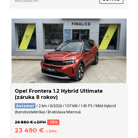
Možný odpočet DPH
Opel Frontera 1.2 Hybrid Ultimate
(záruka 8 rokov)
Automat
/ 2 km / 6/2026 / 107 kW / 145 PS / Mild Hybrid
(benzín/elektrika) / Bratislava Mierová
26 880 € s DPH
-13%
23 490 €
s DPH