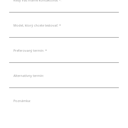
Kedy Vás máme kontaktovať *:
Model, ktorý chcete testovať: *
Preferovaný termín: *
Alternatívny termín:
Poznámka: