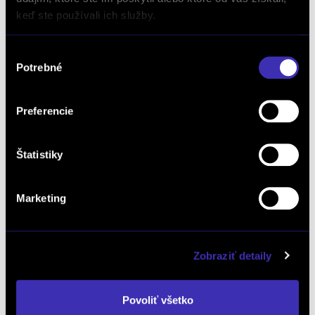
keď ste používali ich služby.
Dopyt na vozidlo
Výber
Potrebné
súhlasu
Objednať servis
Preferencie
Objednať testovaciu jazdu
Štatistiky
Marketing
Objednať náhradný diel
a príslušenstvo
Zobraziť detaily
Kalkulácia financovania
Povoliť všetko