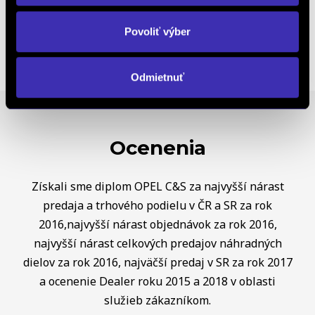
Výkup vozidiel
Povoliť výber
Odmietnuť
Ocenenia
Získali sme diplom OPEL C&S za najvyšší nárast
predaja a trhového podielu v ČR a SR za rok
2016,najvyšší nárast objednávok za rok 2016,
najvyšší nárast celkových predajov náhradných
dielov za rok 2016, najväčší predaj v SR za rok 2017
a ocenenie Dealer roku 2015 a 2018 v oblasti
služieb zákazníkom.