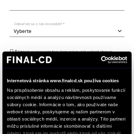
Odkiaľ ste sa o nás dozvedeli? *
*
Súhlasím so spracúvaním formulárom poskytnutých osobných údajov na
vybavovania objednávok, dopytov na produkty a služby, žiadostí a podnetov zadaných
prostredníctvom online formulárov na webstránke www.finalcd.sk.
S podmienkami
spracúvania osobných údajov sa oboznámim TU.
Súhlasím so zasielaním marketingových emailov a elektronických
newslettrov prezentujúcich ponuku a služby autorizovaných predajcov
Internetová stránka www.finalcd.sk používa cookies
vozidiel FINAL-CD.
S podmienkami spracúvania osobných údajov na tento účel sa
oboznámim TU.
Na prispôsobenie obsahu a reklám, poskytovanie funkcií
sociálnych médií a analýzu návštevnosti používame
súbory cookie. Informácie o tom, ako používate naše
webové stránky, poskytujeme aj našim partnerom v
oblasti sociálnych médií, inzercie a analýzy. Títo partneri
môžu príslušné informácie skombinovať s ďalšími
údajmi, ktoré ste im poskytli alebo ktoré od vás získali,